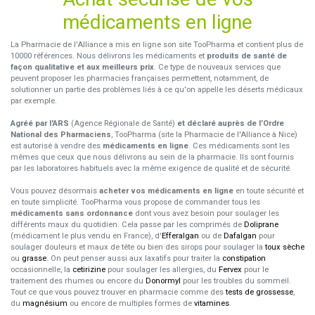
médicaments en ligne
La Pharmacie de l'Alliance a mis en ligne son site TooPharma et contient plus de
10000 références. Nous délivrons les médicaments et
produits de santé de
façon qualitative et aux meilleurs prix
. Ce type de nouveaux services que
peuvent proposer les pharmacies françaises permettent, notamment, de
solutionner un partie des problèmes liés à ce qu'on appelle les déserts médicaux
par exemple.
Agréé par l'ARS
(Agence Régionale de Santé)
et déclaré auprès de l’Ordre
National des Pharmaciens
, TooPharma (site la Pharmacie de l'Alliance à Nice)
est autorisé à vendre des
médicaments en ligne
. Ces médicaments sont les
mêmes que ceux que nous délivrons au sein de la pharmacie. Ils sont fournis
par les laboratoires habituels avec la même exigence de qualité et de sécurité.
Vous pouvez désormais
acheter vos médicaments en ligne
en toute sécurité et
en toute simplicité. TooPharma vous propose de commander tous les
médicaments sans ordonnance
dont vous avez besoin pour soulager les
différents maux du quotidien. Cela passe par les comprimés de
Doliprane
(médicament le plus vendu en France), d'
Efferalgan
ou de
Dafalgan
pour
soulager douleurs et maux de tête ou bien des sirops pour soulager la
toux sèche
ou
grasse
. On peut penser aussi aux laxatifs pour traiter la
constipation
occasionnelle, la
cetirizine
pour soulager les allergies, du
Fervex
pour le
traitement des rhumes ou encore du
Donormyl
pour les troubles du sommeil.
Tout ce que vous pouvez trouver en pharmacie comme des
tests de grossesse
,
du
magnésium
ou encore de multiples formes de
vitamines
.