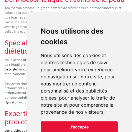
TooPharma propose un grand nombre de références en dermocosmétique et
soins de la peau. Retrouvez les produits hydratants pour le visage et le corps ainsi
que tous les soins pour peaux sensibles ou à tendance atopique, les soins pour
l'acné mais aussi des démaquillants. Découvrez nos nouvelles références SVR
avec la gamme anti-âge pour les peaux encore jeunes
SVR-Biotic
, à base de
Nous utilisons des
collagène et d'acide hyaluronique.
cookies
Spécialisation en micronutrition et
diététique
Nous utilisons des cookies et
Nous avons un engouement particulier pour la micronutrition qui permet souvent
d'autres technologies de suivi
de rééquilibrer des carences ou d'améliorer des troubles métaboliques mineurs.
pour améliorer votre expérience
La phytothérapie
et
l'aromathérapie
sont souvent complémentaires de traitements
médicamenteux lorsqu'ils sont bien conseillés.
de navigation sur notre site, pour
vous montrer un contenu
Découvrez également les protéines et les produits de nutrition sportive,
notamment au sein de la gamme française
Eric Favre
. Cette gamme est
personnalisé et des publicités
définitivement axée sur le choix qualitatif des ingrédients et sur une formulation
ciblées, pour analyser le trafic de
qui scie parfaitement aux besoins de chaque sportif. La gamme hydratation
Hydrafull
est pensée pour une hydratation maximale.
notre site et pour comprendre la
provenance de nos visiteurs.
Expertise dans le domaine des
probiotiques
J'accepte
Les probiotiques
font parti des découvertes médicales majeures dans l'arsenal