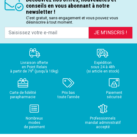
conseils en vous abonnant à notre
newsletter !
C’est gratuit, sans engagement et vous pouvez vous
désinscrire à tout moment.
JE M’INSCRIS !
Livraison offerte
Expédition
en Point Relais
sous 24 à 48h
€
à partir de 79
(jusqu’à 10kg)
(si article en stock)
Carte de fidélité
Prix bas
Paiement
parapharmacie
toute l’année
sécurisé
Nombreux
Professionnels
modes
mandat administratif
de paiement
accepté