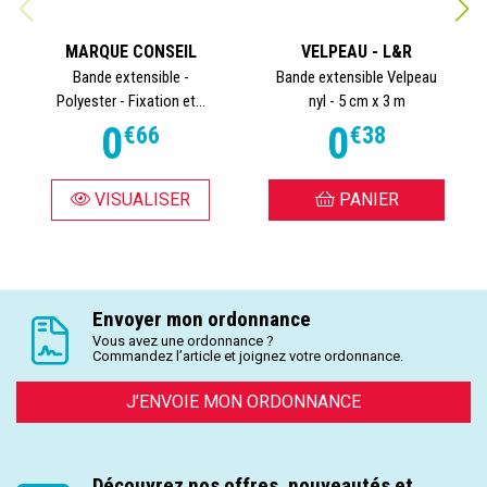
MARQUE CONSEIL
VELPEAU - L&R
Bande extensible -
Bande extensible Velpeau
Polyester - Fixation et...
nyl - 5 cm x 3 m
0
0
€
66
€
38
VISUALISER
PANIER
Envoyer mon ordonnance
Vous avez une ordonnance ?
Commandez l’article et joignez votre ordonnance.
J’ENVOIE MON ORDONNANCE
Découvrez nos offres, nouveautés et