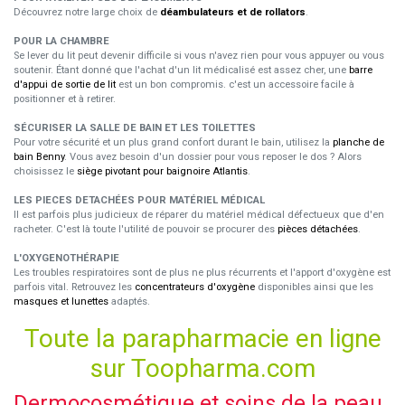
Découvrez notre large choix de
déambulateurs et de rollators
.
POUR LA CHAMBRE
Se lever du lit peut devenir difficile si vous n'avez rien pour vous appuyer ou vous
soutenir. Étant donné que l'achat d'un lit médicalisé est assez cher, une
barre
d'appui de sortie de lit
est un bon compromis. c'est un accessoire facile à
positionner et à retirer.
SÉCURISER LA SALLE DE BAIN ET LES TOILETTES
Pour votre sécurité et un plus grand confort durant le bain, utilisez la
planche de
bain Benny
. Vous avez besoin d'un dossier pour vous reposer le dos ? Alors
choisissez le
siège pivotant pour baignoire Atlantis
.
LES PIECES DETACHÉES POUR MATÉRIEL MÉDICAL
Il est parfois plus judicieux de réparer du matériel médical défectueux que d'en
racheter. C'est là toute l'utilité de pouvoir se procurer des
pièces détachées
.
L'OXYGENOTHÉRAPIE
Les troubles respiratoires sont de plus ne plus récurrents et l'apport d'oxygène est
parfois vital. Retrouvez les
concentrateurs d'oxygène
disponibles ainsi que les
masques et lunettes
adaptés.
Toute la parapharmacie en ligne
sur Toopharma.com
Dermocosmétique et soins de la peau