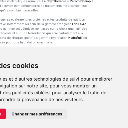
ubles métaboliques mineurs.
La phytothérapie
et
l'aromathérapie
t souvent complémentaires de traitements médicamenteux
squ'ils sont bien conseillés.
ouvrez également les protéines et les produits de nutrition
rtive, notamment au sein de la gamme française
Eric Favre
.
te gamme est définitivement axée sur le choix qualitatif des
rédients et sur une formulation qui scie parfaitement aux
oins de chaque sportif. La gamme hydratation
Hydrafull
est
sée pour une hydratation maximale.
xpertise dans le domaine des
robiotiques
 des cookies
 probiotiques
font parti des découvertes médicales majeures
s l'arsenal thérapeutique naturel de ces dernières années. Nous
ies et d'autres technologies de suivi pour améliorer
s sommes spécialisés dans ce domaine pour sélectionner les
duits de qualité et pour pouvoir vous conseiller de façon
vigation sur notre site, pour vous montrer un
tinente.
 des publicités ciblées, pour analyser le trafic de
prendre la provenance de nos visiteurs.
e
Changer mes préférences
LIGNE