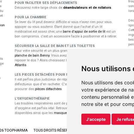
us
tro
POUR FACILITER SES DÉPLACEMENTS
a
son
Découvrez notre large choix de
déambulateurs et de rollators
.
du
lor
et
POUR LA CHAMBRE
Déc
Se lever du lit peut devenir difficile si vous n'avez rien pour vous
tion
spo
appuyer ou vous soutenir. Étant donné que l'achat d'un lit
Cet
médicalisé est assez cher, une
barre d'appui de sortie de lit
est un
ing
bon compromis. c'est un accessoire facile à positionner et à retirer.
bes
pen
SÉCURISER LA SALLE DE BAIN ET LES TOILETTES
Pour votre sécurité et un plus grand confort durant le bain, utilisez la
E
planche de bain Benny
. Vous avez besoin d'un dossier pour vous
ts
reposer le dos ? Alors choisissez le
siège pivotant pour baignoire
p
ige
Atlantis
.
Nous utilisons
Les
LES PIECES DETACHÉES POUR MATÉRIEL MÉDICAL
s
dan
Il est parfois plus judicieux de réparer du matériel médical
Nous utilisons des cook
nou
défectueux que d'en racheter. C'est là toute l'utilité de pouvoir se
pro
votre expérience de na
procurer des
pièces détachées
.
per
contenu personnalisé et
L'OXYGENOTHÉRAPIE
notre site et pour com
Les troubles respiratoires sont de plus ne plus récurrents et l'apport
d'oxygène est parfois vital. Retrouvez les
concentrateurs d'oxygène
disponibles ainsi que les
masques et lunettes
adaptés.
J'accepte
Je refus
026 TOOPHARMA
TOUS DROITS RÉSERVÉS.
APOTEKISTO
, PHARMACIE EN 