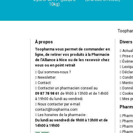
10kg)
Toopharm
À propos
Divers
Toopharma vous permet de commander en
Actual
ligne, de retirer vos produits à la Pharmacie
Prise 
de l’Alliance à Nice ou de les recevoir chez
Événem
vous ou en point retrait
Lexiq
Qui sommes-nous ?
Déclare
Newsletter
Condit
Contact
Mentio
Contacter un pharmacien conseil au
Donnée
09 87 78 98 61
de 9h00 à 13h00 et de 14h00
Cooki
à 19h00 du lundi au vendredi
Mes pr
Nous contacter par e-mail
Pharm
contact
@
toopharma.com
Les horaires de la pharmacie :
Pharma
Du lundi au vendredi de 9h00 à 13h00 et de
Pharma
14h00 à 19h00
Pharma
Pharma