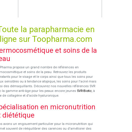
Toute la parapharmacie en
ligne sur Toopharma.com
ermocosmétique et soins de la
eau
Pharma propose un grand nombre de références en
mocosmétique et soins de la peau. Retrouvez les produits
ratants pour le visage et le corps ainsi que tous les soins pour
ux sensibles ou à tendance atopique, les soins pour l'acné mais
si des démaquillants. Découvrez nos nouvelles références SVR
c la gamme anti-âge pour les peaux encore jeunes
SVR-Biotic
, à
e de collagène et d'acide hyaluronique.
pécialisation en micronutrition
t diététique
s avons un engouement particulier pour la micronutrition qui
met souvent de rééquilibrer des carences ou d'améliorer des