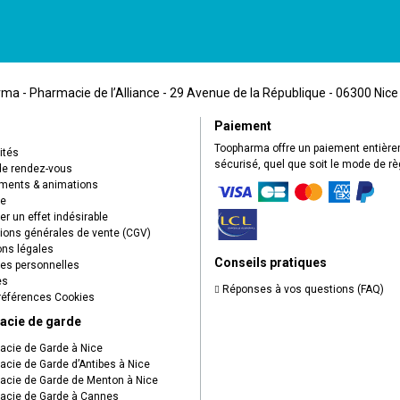
a - Pharmacie de l’Alliance - 29 Avenue de la République - 06300 Nice
Paiement
Toopharma offre un paiement entièr
ités
sécurisé, quel que soit le mode de r
de rendez-vous
ents & animations
ue
r un effet indésirable
ions générales de vente (CGV)
ns légales
Conseils pratiques
s personnelles
es
Réponses à vos questions (FAQ)
éférences Cookies
acie de garde
cie de Garde à Nice
cie de Garde d’Antibes à Nice
cie de Garde de Menton à Nice
cie de Garde à Cannes