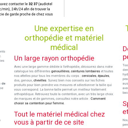
uvez contacter le
32 37
(audiotel
c/min), 24h/24 afin de trouver la
ie de garde proche de chez vous
Une expertise en
orthopédie et matériel
médical
D
ents
p
x
.
Un large rayon orthopédie
ies
Too
Avec une large gamme dédiée à l’orthopédie, découvrez dans notre
der
catalogue les différentes
genouillères
,
ceintures lombaires
et toutes
hyd
nos attelles pour tous les membres du corps :
cervicales
,
épaules
,
pea
dos, genoux,
chevilles
. Suivez bien nos conseils sur les fiches
s de
aus
produits pour bien prendre vos mesures et sélectionner la taille qui
cie
ave
vous correspond. La bonne taille permet un meilleur traitement
bas
orthopédique. Retrouvez toute la contention, avec un très large choix
de marques et de gammes, consultez notre article :
Comment
S
choisir sa contention pour femme
.
e
Tout le matériel médical chez
n
vous à partir de ce site
Nou
per