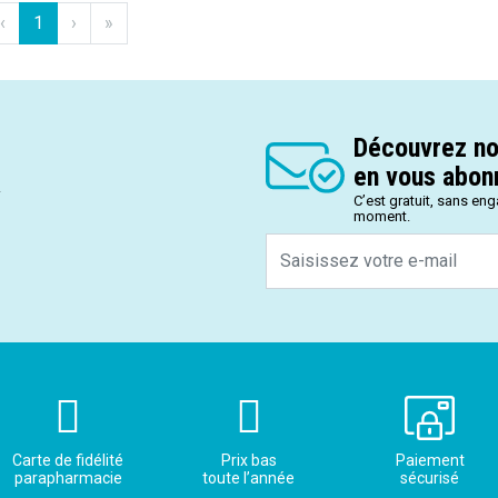
‹
1
›
»
Découvrez no
en vous abonn
.
C’est gratuit, sans en
moment.
Carte de fidélité
Prix bas
Paiement
parapharmacie
toute l’année
sécurisé