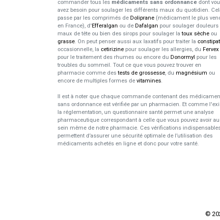
commander tous les
médicaments sans ordonnance
dont vo
avez besoin pour soulager les différents maux du quotidien. Cel
passe par les comprimés de
Doliprane
(médicament le plus ven
en France), d'
Efferalgan
ou de
Dafalgan
pour soulager douleurs 
maux de tête ou bien des sirops pour soulager la
toux sèche
ou
grasse
. On peut penser aussi aux laxatifs pour traiter la
constipa
occasionnelle, la
cetirizine
pour soulager les allergies, du
Fervex
pour le traitement des rhumes ou encore du
Donormyl
pour les
troubles du sommeil. Tout ce que vous pouvez trouver en
pharmacie comme des
tests de grossesse
, du
magnésium
ou
encore de multiples formes de
vitamines
.
Il est à noter que chaque commande contenant des médicamen
sans ordonnance est vérifiée par un pharmacien. Et comme l'ex
la réglementation, un questionnaire santé permet une analyse
pharmaceutique correspondant à celle que vous pouvez avoir au
sein même de notre pharmacie. Ces vérifications indispensable
permettent d’assurer une sécurité optimale de l’utilisation des
médicaments achetés en ligne et donc pour votre santé.
© 2