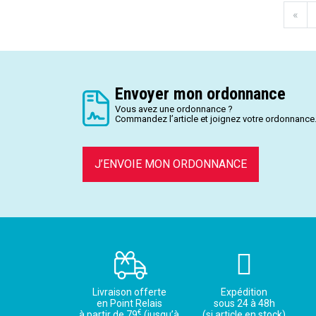
«
Envoyer mon ordonnance
Vous avez une ordonnance ?
Commandez l’article et joignez votre ordonnance
J’ENVOIE MON ORDONNANCE
Livraison offerte
Expédition
en Point Relais
sous 24 à 48h
€
à partir de 79
(jusqu’à
(si article en stock)