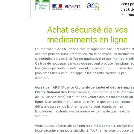
Vous po
0,35€ tt
pharmac
Achat sécurisé de vos
médicaments en ligne
La Pharmacie de l'Alliance a mis en ligne son site TooPharma et
contient plus de 10000 références. Nous délivrons les médicam
et
produits de santé de façon qualitative et aux meilleurs pri
Ce type de nouveaux services que peuvent proposer les pharmac
françaises permettent, notamment, de solutionner un partie des
problèmes liés à ce qu'on appelle les déserts médicaux par
exemple.
Agréé par l'ARS
(Agence Régionale de Santé)
et déclaré auprè
l’Ordre National des Pharmaciens
, TooPharma (site la Pharma
de l'Alliance à Nice) est autorisé à vendre des
médicaments en
ligne
. Ces médicaments sont les mêmes que ceux que nous
délivrons au sein de la pharmacie. Ils sont fournis par les
laboratoires habituels avec la même exigence de qualité et de
sécurité.
Vous pouvez désormais
acheter vos médicaments en ligne
e
toute sécurité et en toute simplicité. TooPharma vous propose de