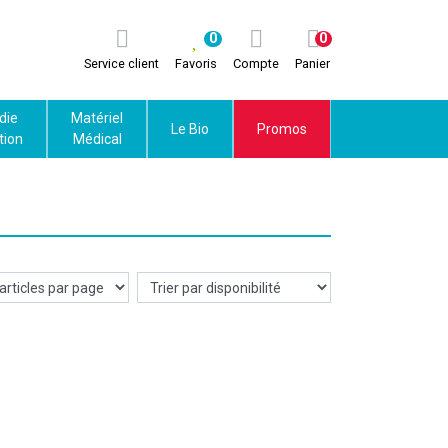
0
0
Service client
Favoris
Compte
Panier
die
Matériel
Le Bio
Promos
tion
Médical