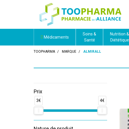
Soins &
Nutrition &
Médicaments
Santé
Diététique
TOOPHARMA
MARQUE
ALMIRALL
Prix
3€
4€
Nature de produit