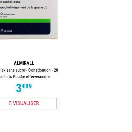
ALMIRALL
lax sans sucre - Constipation - 20
sachets Poudre effervescente
3
€
89
VISUALISER