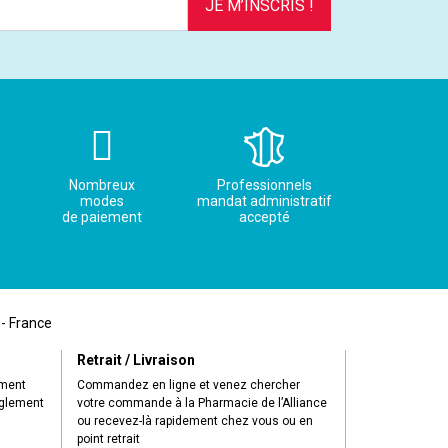
JE M’INSCRIS !
Nombreux
Professionnels
modes
mandat administratif
de paiement
accepté
 - France
Retrait / Livraison
ement
Commandez en ligne et venez chercher
èglement
votre commande à la Pharmacie de l’Alliance
ou recevez-là rapidement chez vous ou en
point retrait