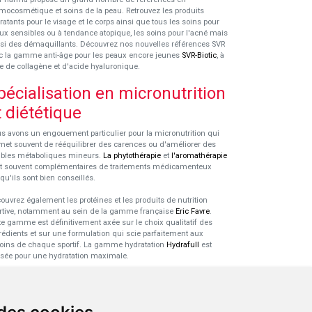
mocosmétique et soins de la peau. Retrouvez les produits
ratants pour le visage et le corps ainsi que tous les soins pour
ux sensibles ou à tendance atopique, les soins pour l'acné mais
si des démaquillants. Découvrez nos nouvelles références SVR
c la gamme anti-âge pour les peaux encore jeunes
SVR-Biotic
, à
e de collagène et d'acide hyaluronique.
pécialisation en micronutrition
t diététique
s avons un engouement particulier pour la micronutrition qui
met souvent de rééquilibrer des carences ou d'améliorer des
ubles métaboliques mineurs.
La phytothérapie
et
l'aromathérapie
t souvent complémentaires de traitements médicamenteux
squ'ils sont bien conseillés.
ouvrez également les protéines et les produits de nutrition
rtive, notamment au sein de la gamme française
Eric Favre
.
te gamme est définitivement axée sur le choix qualitatif des
rédients et sur une formulation qui scie parfaitement aux
oins de chaque sportif. La gamme hydratation
Hydrafull
est
sée pour une hydratation maximale.
xpertise dans le domaine des
robiotiques