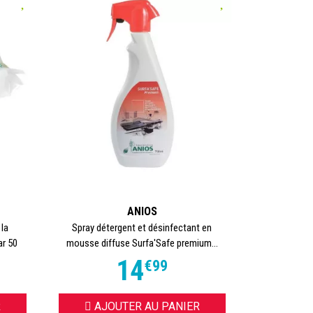
nt,
aliers
e
.
ue
ANIOS
 la
Spray détergent et désinfectant en
ar 50
mousse diffuse Surfa'Safe premium...
14
€
99
a
R
AJOUTER AU PANIER