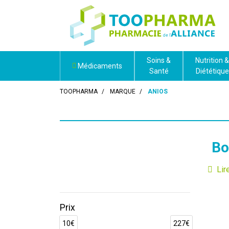
Soins &
Nutrition &
Médicaments
Santé
Diététique
TOOPHARMA
MARQUE
ANIOS
Bo
Les
l
Prix
produi
10€
227€
dans l