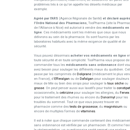
problèmes liés à ce qu'on appelle les déserts médicaux par
exemple.
Agréé par l'ARS
(Agence Régionale de Santé)
et déclaré auprè
l’Ordre National des Pharmaciens
, TooPharma (site la Pharma
de l'Alliance à Nice) est autorisé à vendre des
médicaments en
ligne
. Ces médicaments sont les mêmes que ceux que nous
délivrons au sein de la pharmacie. Ils sont fournis par les
laboratoires habituels avec la même exigence de qualité et de
sécurité.
Vous pouvez désormais
acheter vos médicaments en ligne
e
toute sécurité et en toute simplicité. TooPharma vous propose de
commander tous les
médicaments sans ordonnance
dont vo
avez besoin pour soulager les différents maux du quotidien. Cel
passe par les comprimés de
Doliprane
(médicament le plus ven
en France), d'
Efferalgan
ou de
Dafalgan
pour soulager douleurs 
maux de tête ou bien des sirops pour soulager la
toux sèche
ou
grasse
. On peut penser aussi aux laxatifs pour traiter la
constipa
occasionnelle, la
cetirizine
pour soulager les allergies, du
Fervex
pour le traitement des rhumes ou encore du
Donormyl
pour les
troubles du sommeil. Tout ce que vous pouvez trouver en
pharmacie comme des
tests de grossesse
, du
magnésium
ou
encore de multiples formes de
vitamines
.
Il est à noter que chaque commande contenant des médicamen
sans ordonnance est vérifiée par un pharmacien. Et comme l'ex
la réglementation, un questionnaire santé permet une analyse