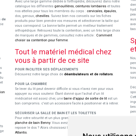
Avec une large gamme dédiée à l’orthopédie, découvrez dans notre
der
catalogue les différentes
genouillères
,
ceintures lombaires
et toutes
hyd
nos attelles pour tous les membres du corps :
cervicales
,
épaules
,
pea
dos, genoux,
chevilles
. Suivez bien nos conseils sur les fiches
s de
aus
produits pour bien prendre vos mesures et sélectionner la taille qui
cie
ave
vous correspond. La bonne taille permet un meilleur traitement
bas
orthopédique. Retrouvez toute la contention, avec un très large choix
de marques et de gammes, consultez notre article :
Comment
S
choisir sa contention pour femme
.
e
Tout le matériel médical chez
n
vous à partir de ce site
Nou
per
us
tro
POUR FACILITER SES DÉPLACEMENTS
a
son
Découvrez notre large choix de
déambulateurs et de rollators
.
du
lor
et
POUR LA CHAMBRE
Déc
Se lever du lit peut devenir difficile si vous n'avez rien pour vous
tion
spo
appuyer ou vous soutenir. Étant donné que l'achat d'un lit
Cet
médicalisé est assez cher, une
barre d'appui de sortie de lit
est un
ing
bon compromis. c'est un accessoire facile à positionner et à retirer.
bes
pen
SÉCURISER LA SALLE DE BAIN ET LES TOILETTES
Pour votre sécurité et un plus grand confort durant le bain, utilisez la
E
planche de bain Benny
. Vous avez besoin d'un dossier pour vous
ts
reposer le dos ? Alors choisissez le
siège pivotant pour baignoire
p
ige
Atlantis
.