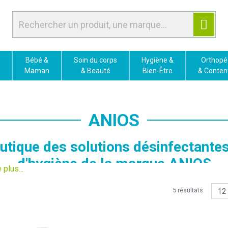
Bébé &
Soin du corps
Hygiène &
Orthopé
Maman
& Beauté
Bien-Être
& Conten
ANIOS
utique des solutions désinfectantes
d'hygiène de la marque ANIOS
5 résultats
aboratoires ANIOS
sont spécialisés depuis plus de 115 ans dan
ts de
désinfection et d'hygiène
. Leur but ? combattre les mic
e respect de l'homme et de l'environnement.