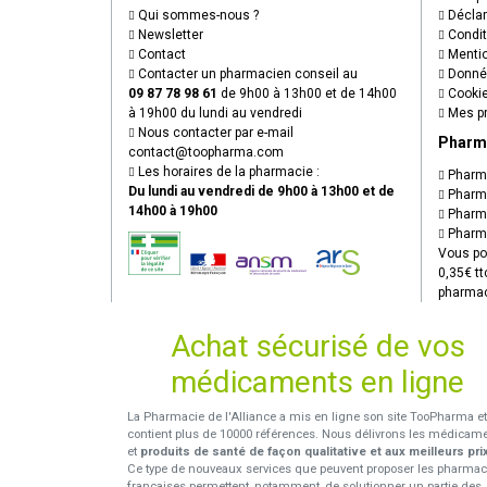
Qui sommes-nous ?
Déclare
Newsletter
Condit
Contact
Mentio
Contacter un pharmacien conseil au
Donnée
09 87 78 98 61
de 9h00 à 13h00 et de 14h00
Cooki
à 19h00 du lundi au vendredi
Mes pr
Nous contacter par e-mail
Pharm
contact
@
toopharma.com
Les horaires de la pharmacie :
Pharma
Du lundi au vendredi de 9h00 à 13h00 et de
Pharma
14h00 à 19h00
Pharma
Pharma
Vous po
0,35€ tt
pharmac
Achat sécurisé de vos
médicaments en ligne
La Pharmacie de l'Alliance a mis en ligne son site TooPharma et
contient plus de 10000 références. Nous délivrons les médicam
et
produits de santé de façon qualitative et aux meilleurs pri
Ce type de nouveaux services que peuvent proposer les pharmac
françaises permettent, notamment, de solutionner un partie des