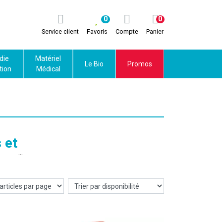
0
0
Service client
Favoris
Compte
Panier
die
Matériel
Le Bio
Promos
tion
Médical
 et
s les
robes