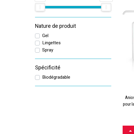
Découv
Nature de produit
TOOPHA
Gel
linget
Lingettes
Les pr
Spray
ou pro
Spécificité
Biodégradable
Si vou
Anios
Anio
Ou con
pour l
CH