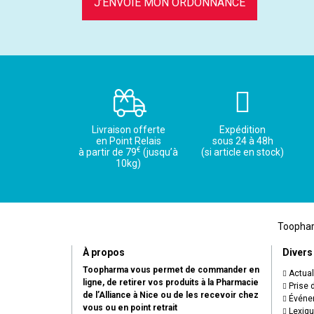
J’ENVOIE MON ORDONNANCE
Livraison offerte
Expédition
en Point Relais
sous 24 à 48h
€
à partir de 79
(jusqu’à
(si article en stock)
10kg)
Toopharm
À propos
Divers
Toopharma vous permet de commander en
Actual
ligne, de retirer vos produits à la Pharmacie
Prise 
de l’Alliance à Nice ou de les recevoir chez
Événem
vous ou en point retrait
Lexiq