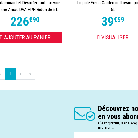
taminant et Désinfectant par voie
Liquide Fresh Garden nettoyant po
enne Anios DVA HPH Bidon de 5 L
5L
226
39
€
90
€
99
AJOUTER AU PANIER
VISUALISER
‹
1
›
»
Découvrez no
en vous abonn
.
C’est gratuit, sans en
moment.