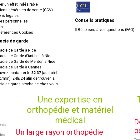
r un effet indésirable
ions générales de vente (CGV)
ns légales
Conseils pratiques
s personnelles
es
Réponses à vos questions (FAQ)
éférences Cookies
acie de garde
cie de Garde à Nice
cie de Garde d’Antibes à Nice
cie de Garde de Menton à Nice
cie de Garde à Cannes
uvez contacter le
32 37
(audiotel
c/min), 24h/24 afin de trouver la
ie de garde proche de chez vous
Une expertise en
orthopédie et matériel
médical
D
ents
p
x
.
Un large rayon orthopédie
ies
Too