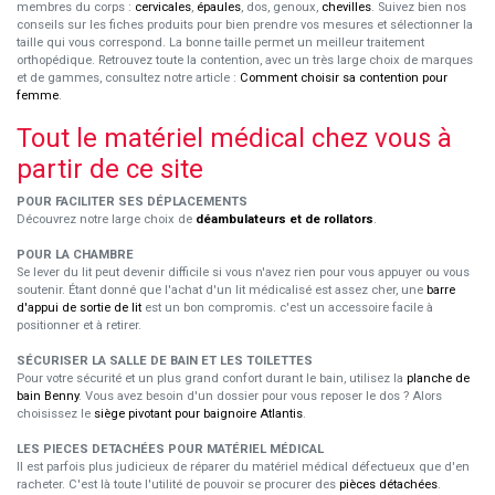
membres du corps :
cervicales
,
épaules
, dos, genoux,
chevilles
. Suivez bien nos
conseils sur les fiches produits pour bien prendre vos mesures et sélectionner la
taille qui vous correspond. La bonne taille permet un meilleur traitement
orthopédique. Retrouvez toute la contention, avec un très large choix de marques
et de gammes, consultez notre article :
Comment choisir sa contention pour
femme
.
Tout le matériel médical chez vous à
partir de ce site
POUR FACILITER SES DÉPLACEMENTS
Découvrez notre large choix de
déambulateurs et de rollators
.
POUR LA CHAMBRE
Se lever du lit peut devenir difficile si vous n'avez rien pour vous appuyer ou vous
soutenir. Étant donné que l'achat d'un lit médicalisé est assez cher, une
barre
d'appui de sortie de lit
est un bon compromis. c'est un accessoire facile à
positionner et à retirer.
SÉCURISER LA SALLE DE BAIN ET LES TOILETTES
Pour votre sécurité et un plus grand confort durant le bain, utilisez la
planche de
bain Benny
. Vous avez besoin d'un dossier pour vous reposer le dos ? Alors
choisissez le
siège pivotant pour baignoire Atlantis
.
LES PIECES DETACHÉES POUR MATÉRIEL MÉDICAL
Il est parfois plus judicieux de réparer du matériel médical défectueux que d'en
racheter. C'est là toute l'utilité de pouvoir se procurer des
pièces détachées
.