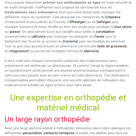
Vous pouvez désormais
acheter vos médicaments en ligne
en toute sécurité et
en toute simplicité. TooPharma vous propose de commander tous les
médicaments sans ordonnance
dont vous avez besoin pour soulager les
différents maux du quotidien. Cela passe par les comprimés de
Doliprane
(médicament le plus vendu en France), d'
Efferalgan
ou de
Dafalgan
pour
soulager douleurs et maux de tête ou bien des sirops pour soulager la
toux sèche
ou
grasse
. On peut penser aussi aux laxatifs pour traiter la
constipation
occasionnelle, la
cetirizine
pour soulager les allergies, du
Fervex
pour le
traitement des rhumes ou encore du
Donormyl
pour les troubles du sommeil.
Tout ce que vous pouvez trouver en pharmacie comme des
tests de grossesse
,
du
magnésium
ou encore de multiples formes de
vitamines
.
Il est à noter que chaque commande contenant des médicaments sans
ordonnance est vérifiée par un pharmacien. Et comme l'exige la réglementation,
un questionnaire santé permet une analyse pharmaceutique correspondant à
celle que vous pouvez avoir au sein même de notre pharmacie. Ces vérifications
indispensables permettent d’assurer une sécurité optimale de l’utilisation des
médicaments achetés en ligne et donc pour votre santé.
Une expertise en orthopédie et
matériel médical
Un large rayon orthopédie
Avec une large gamme dédiée à l’orthopédie, découvrez dans notre catalogue les
différentes
genouillères
,
ceintures lombaires
et toutes nos attelles pour tous les