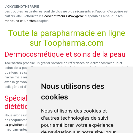
L'OXYGENOTHÉRAPIE
Les troubles respiratoires sont de plus ne plus récurrents et l'apport d'oxygène est
parfois vital. Retrouvez les
concentrateurs d'oxygène
disponibles ainsi que les
masques et lunettes
adaptés.
Toute la parapharmacie en ligne
sur Toopharma.com
Dermocosmétique et soins de la peau
TooPharma propose un grand nombre de références en dermocosmétique et
soins de la peau. Retrouvez les produits hydratants pour le visage et le corps ainsi
que tous les soins pour peaux sensibles ou à tendance atopique, les soins pour
l'acné mais aussi des démaquillants. Découvrez nos nouvelles références SVR
avec la gamme anti-âge pour les peaux encore jeunes
SVR-Biotic
, à base de
Nous utilisons des
collagène et d'acide hyaluronique.
cookies
Spécialisation en micronutrition et
diététique
Nous utilisons des cookies et
Nous avons un engouement particulier pour la micronutrition qui permet souvent
d'autres technologies de suivi
de rééquilibrer des carences ou d'améliorer des troubles métaboliques mineurs.
pour améliorer votre expérience
La phytothérapie
et
l'aromathérapie
sont souvent complémentaires de traitements
médicamenteux lorsqu'ils sont bien conseillés.
de navigation sur notre site, pour