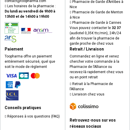
contact
@
toopharma.com
Pharmacie de Garde d’Antibes à
Les horaires de la pharmacie :
Nice
Du lundi au vendredi de 9h00 à
Pharmacie de Garde de Menton
13h00 et de 14h00 à 19h00
à Nice
Pharmacie de Garde à Cannes
Vous pouvez contacter le
32 37
(audiotel 0,35€ ttc/min), 24h/24
afin de trouver la pharmacie de
garde proche de chez vous
Paiement
Retrait / Livraison
Toopharma offre un paiement
Commandez en ligne et venez
entièrement sécurisé, quel que
chercher votre commande à la
soit le mode de règlement
Pharmacie de l’Alliance ou
recevez-là rapidement chez vous
ou en point retrait
Retrait à la Pharmacie de
l’Alliance
Livraison chez vous
Conseils pratiques
Réponses à vos questions (FAQ)
Retrouvez-nous sur vos
réseaux sociaux