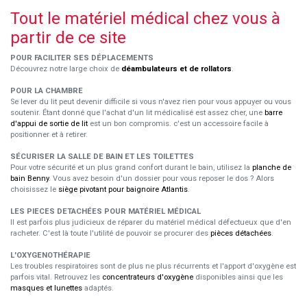
Tout le matériel médical chez vous à
partir de ce site
POUR FACILITER SES DÉPLACEMENTS
Découvrez notre large choix de
déambulateurs et de rollators
.
POUR LA CHAMBRE
Se lever du lit peut devenir difficile si vous n'avez rien pour vous appuyer ou vous
soutenir. Étant donné que l'achat d'un lit médicalisé est assez cher, une
barre
d'appui de sortie de lit
est un bon compromis. c'est un accessoire facile à
positionner et à retirer.
SÉCURISER LA SALLE DE BAIN ET LES TOILETTES
Pour votre sécurité et un plus grand confort durant le bain, utilisez la
planche de
bain Benny
. Vous avez besoin d'un dossier pour vous reposer le dos ? Alors
choisissez le
siège pivotant pour baignoire Atlantis
.
LES PIECES DETACHÉES POUR MATÉRIEL MÉDICAL
Il est parfois plus judicieux de réparer du matériel médical défectueux que d'en
racheter. C'est là toute l'utilité de pouvoir se procurer des
pièces détachées
.
L'OXYGENOTHÉRAPIE
Les troubles respiratoires sont de plus ne plus récurrents et l'apport d'oxygène est
parfois vital. Retrouvez les
concentrateurs d'oxygène
disponibles ainsi que les
masques et lunettes
adaptés.