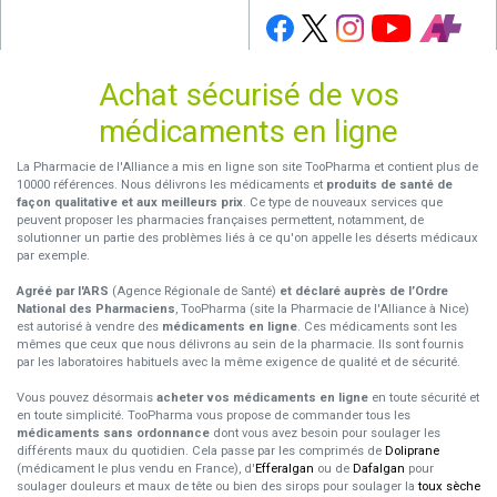
Achat sécurisé de vos
médicaments en ligne
La Pharmacie de l'Alliance a mis en ligne son site TooPharma et contient plus de
10000 références. Nous délivrons les médicaments et
produits de santé de
façon qualitative et aux meilleurs prix
. Ce type de nouveaux services que
peuvent proposer les pharmacies françaises permettent, notamment, de
solutionner un partie des problèmes liés à ce qu'on appelle les déserts médicaux
par exemple.
Agréé par l'ARS
(Agence Régionale de Santé)
et déclaré auprès de l’Ordre
National des Pharmaciens
, TooPharma (site la Pharmacie de l'Alliance à Nice)
est autorisé à vendre des
médicaments en ligne
. Ces médicaments sont les
mêmes que ceux que nous délivrons au sein de la pharmacie. Ils sont fournis
par les laboratoires habituels avec la même exigence de qualité et de sécurité.
Vous pouvez désormais
acheter vos médicaments en ligne
en toute sécurité et
en toute simplicité. TooPharma vous propose de commander tous les
médicaments sans ordonnance
dont vous avez besoin pour soulager les
différents maux du quotidien. Cela passe par les comprimés de
Doliprane
(médicament le plus vendu en France), d'
Efferalgan
ou de
Dafalgan
pour
soulager douleurs et maux de tête ou bien des sirops pour soulager la
toux sèche