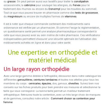
ou
grasse
. On peut penser aussi aux laxatifs pour traiter la
constipation
occasionnelle, la
cetirizine
pour soulager les allergies, du
Fervex
pour le
traitement des rhumes ou encore du
Donormyl
pour les troubles du sommeil.
Tout ce que vous pouvez trouver en pharmacie comme des
tests de grossesse
,
du
magnésium
ou encore de multiples formes de
vitamines
.
Il est à noter que chaque commande contenant des médicaments sans
ordonnance est vérifiée par un pharmacien. Et comme l'exige la réglementation,
un questionnaire santé permet une analyse pharmaceutique correspondant à
celle que vous pouvez avoir au sein même de notre pharmacie. Ces vérifications
indispensables permettent d’assurer une sécurité optimale de l’utilisation des
médicaments achetés en ligne et donc pour votre santé.
Une expertise en orthopédie et
matériel médical
Un large rayon orthopédie
Avec une large gamme dédiée à l’orthopédie, découvrez dans notre catalogue les
différentes
genouillères
,
ceintures lombaires
et toutes nos attelles pour tous les
membres du corps :
cervicales
,
épaules
, dos, genoux,
chevilles
. Suivez bien nos
conseils sur les fiches produits pour bien prendre vos mesures et sélectionner la
taille qui vous correspond. La bonne taille permet un meilleur traitement
orthopédique. Retrouvez toute la contention, avec un très large choix de marques
et de gammes, consultez notre article :
Comment choisir sa contention pour
femme
.