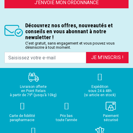
J’ENVOIE MON ORDONNANCE
Découvrez nos offres, nouveautés et
conseils en vous abonnant à notre
newsletter !
C’est gratuit, sans engagement et vous pouvez vous
désinscrire à tout moment.
JE M’INSCRIS !
Livraison offerte
Expédition
en Point Relais
sous 24 à 48h
€
à partir de 79
(jusqu’à 10kg)
(si article en stock)
Carte de fidélité
Prix bas
Paiement
parapharmacie
toute l’année
sécurisé