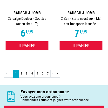
BAUSCH & LOMB
BAUSCH & LOMB
Cérualgie Douleur - Gouttes
C Zen - États nauséeux - Mal
Auriculaires - 7g
des Transports Nausée...
6
7
€
99
€
99
PANIER
PANIER
«
‹
1
2
3
4
5
6
7
›
»
Envoyer mon ordonnance
Vous avez une ordonnance ?
Commandez l’article et joignez votre ordonnance.