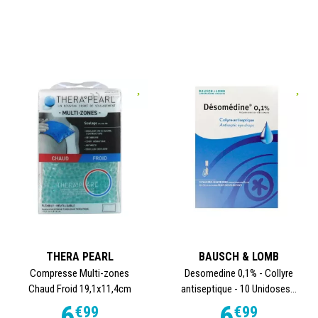
THERA PEARL
BAUSCH & LOMB
Compresse Multi-zones
Desomedine 0,1% - Collyre
Chaud Froid 19,1x11,4cm
antiseptique - 10 Unidoses...
6
6
€
99
€
99