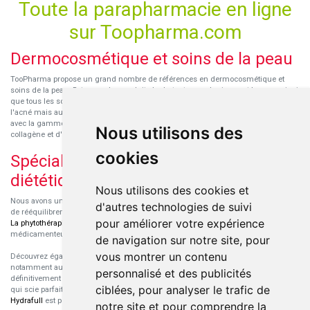
Toute la parapharmacie en ligne
sur Toopharma.com
Dermocosmétique et soins de la peau
TooPharma propose un grand nombre de références en dermocosmétique et
soins de la peau. Retrouvez les produits hydratants pour le visage et le corps ainsi
que tous les soins pour peaux sensibles ou à tendance atopique, les soins pour
l'acné mais aussi des démaquillants. Découvrez nos nouvelles références SVR
avec la gamme anti-âge pour les peaux encore jeunes
SVR-Biotic
, à base de
Nous utilisons des
collagène et d'acide hyaluronique.
cookies
Spécialisation en micronutrition et
diététique
Nous utilisons des cookies et
Nous avons un engouement particulier pour la micronutrition qui permet souvent
d'autres technologies de suivi
de rééquilibrer des carences ou d'améliorer des troubles métaboliques mineurs.
pour améliorer votre expérience
La phytothérapie
et
l'aromathérapie
sont souvent complémentaires de traitements
médicamenteux lorsqu'ils sont bien conseillés.
de navigation sur notre site, pour
vous montrer un contenu
Découvrez également les protéines et les produits de nutrition sportive,
notamment au sein de la gamme française
Eric Favre
. Cette gamme est
personnalisé et des publicités
définitivement axée sur le choix qualitatif des ingrédients et sur une formulation
ciblées, pour analyser le trafic de
qui scie parfaitement aux besoins de chaque sportif. La gamme hydratation
Hydrafull
est pensée pour une hydratation maximale.
notre site et pour comprendre la