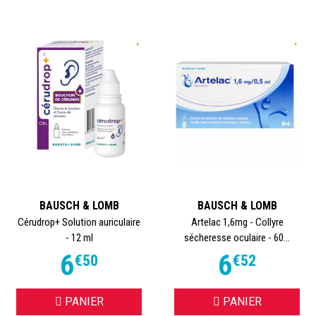
Commandez Bausch & Lomb
sur TooPharma.com
Grâce à notre pharmacie en ligne agréée, bénéficiez d’un
accès facile et sécurisé aux
solutions oculaires Bausch
& Lomb
. Livraison rapide,
service client à l’écoute
,
promotions régulières sur les
solutions pour lentilles et
collyres
.
Commandez dès maintenant vos produits Bausch & Lomb
sur
TooPharma.com
et prenez soin de vos yeux avec une
BAUSCH & LOMB
BAUSCH & LOMB
marque de référence mondiale.
Cérudrop+ Solution auriculaire
Artelac 1,6mg - Collyre
- 12 ml
sécheresse oculaire - 60...
6
6
€
50
€
52
PANIER
PANIER