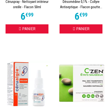
Céruspray - Nettoyant intérieur
Désomédine 0,1% - Collyre
oreille - Flacon 50ml
Antiseptique - Flacon goutte...
6
6
€
99
€
99
PANIER
PANIER