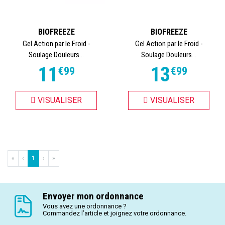
BIOFREEZE
BIOFREEZE
Gel Action par le Froid -
Gel Action par le Froid -
Soulage Douleurs...
Soulage Douleurs...
11
13
€
99
€
99
VISUALISER
VISUALISER
«
‹
1
›
»
Envoyer mon ordonnance
Vous avez une ordonnance ?
Commandez l’article et joignez votre ordonnance.