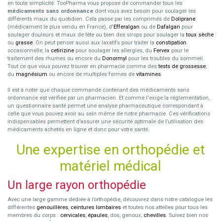
en toute simplicité. TooPharma vous propose de commander tous les
médicaments sans ordonnance
dont vous avez besoin pour soulager les
différents maux du quotidien. Cela passe par les comprimés de
Doliprane
(médicament le plus vendu en France), d'
Efferalgan
ou de
Dafalgan
pour
soulager douleurs et maux de tête ou bien des sirops pour soulager la
toux sèche
ou
grasse
. On peut penser aussi aux laxatifs pour traiter la
constipation
occasionnelle, la
cetirizine
pour soulager les allergies, du
Fervex
pour le
traitement des rhumes ou encore du
Donormyl
pour les troubles du sommeil.
Tout ce que vous pouvez trouver en pharmacie comme des
tests de grossesse
,
du
magnésium
ou encore de multiples formes de
vitamines
.
Il est à noter que chaque commande contenant des médicaments sans
ordonnance est vérifiée par un pharmacien. Et comme l'exige la réglementation,
un questionnaire santé permet une analyse pharmaceutique correspondant à
celle que vous pouvez avoir au sein même de notre pharmacie. Ces vérifications
indispensables permettent d’assurer une sécurité optimale de l’utilisation des
médicaments achetés en ligne et donc pour votre santé.
Une expertise en orthopédie et
matériel médical
Un large rayon orthopédie
Avec une large gamme dédiée à l’orthopédie, découvrez dans notre catalogue les
différentes
genouillères
,
ceintures lombaires
et toutes nos attelles pour tous les
membres du corps :
cervicales
,
épaules
, dos, genoux,
chevilles
. Suivez bien nos