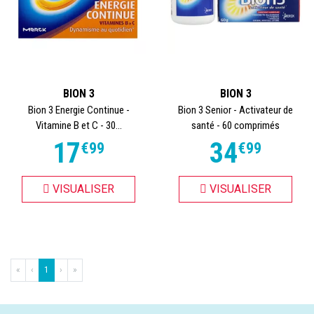
BION 3
BION 3
Bion 3 Energie Continue -
Bion 3 Senior - Activateur de
Vitamine B et C - 30...
santé - 60 comprimés
17
34
€
99
€
99
VISUALISER
VISUALISER
«
‹
1
›
»