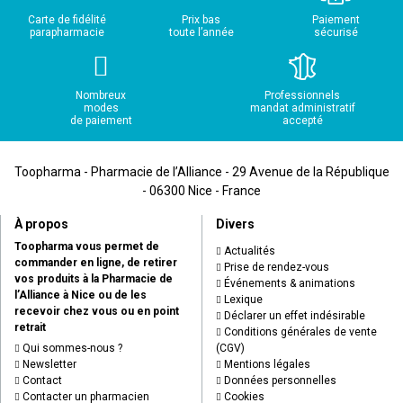
Carte de fidélité
Prix bas
Paiement
parapharmacie
toute l’année
sécurisé
Nombreux
Professionnels
modes
mandat administratif
de paiement
accepté
Toopharma - Pharmacie de l’Alliance - 29 Avenue de la République
- 06300 Nice - France
À propos
Divers
Toopharma vous permet de
Actualités
commander en ligne, de retirer
Prise de rendez-vous
vos produits à la Pharmacie de
Événements & animations
l’Alliance à Nice ou de les
Lexique
recevoir chez vous ou en point
Déclarer un effet indésirable
retrait
Conditions générales de vente
Qui sommes-nous ?
(CGV)
Newsletter
Mentions légales
Contact
Données personnelles
Contacter un pharmacien
Cookies