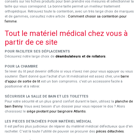
conseils sur les fiches produits pour bien prendre vos mesures et sélectionner la
taille qui vous correspond. La bonne taille permet un meilleur traitement
orthopédique. Retrouvez toute la contention, avec un très large choix de marques
et de gammes, consultez notre article :
Comment choisir sa contention pour
femme
.
Tout le matériel médical chez vous à
partir de ce site
POUR FACILITER SES DÉPLACEMENTS
Découvrez notre large choix de
déambulateurs et de rollators
.
POUR LA CHAMBRE
Se lever du lit peut devenir difficile si vous n'avez rien pour vous appuyer ou vous
soutenir. Étant donné que l'achat d'un lit médicalisé est assez cher, une
barre
d'appui de sortie de lit
est un bon compromis. c'est un accessoire facile à
positionner et à retirer.
SÉCURISER LA SALLE DE BAIN ET LES TOILETTES
Pour votre sécurité et un plus grand confort durant le bain, utilisez la
planche de
bain Benny
. Vous avez besoin d'un dossier pour vous reposer le dos ? Alors
choisissez le
siège pivotant pour baignoire Atlantis
.
LES PIECES DETACHÉES POUR MATÉRIEL MÉDICAL
Il est parfois plus judicieux de réparer du matériel médical défectueux que d'en
racheter. C'est là toute l'utilité de pouvoir se procurer des
pièces détachées
.