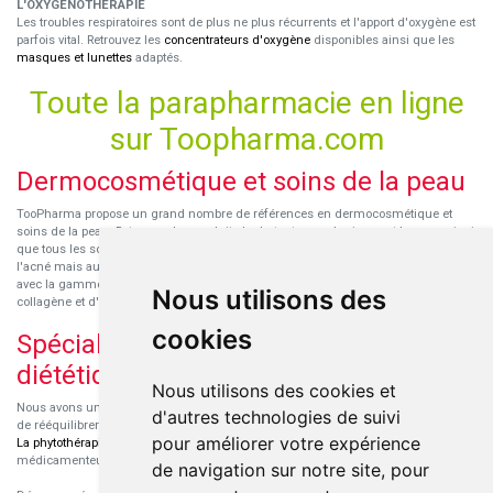
L'OXYGENOTHÉRAPIE
Les troubles respiratoires sont de plus ne plus récurrents et l'apport d'oxygène est
parfois vital. Retrouvez les
concentrateurs d'oxygène
disponibles ainsi que les
masques et lunettes
adaptés.
Toute la parapharmacie en ligne
sur Toopharma.com
Dermocosmétique et soins de la peau
TooPharma propose un grand nombre de références en dermocosmétique et
soins de la peau. Retrouvez les produits hydratants pour le visage et le corps ainsi
que tous les soins pour peaux sensibles ou à tendance atopique, les soins pour
l'acné mais aussi des démaquillants. Découvrez nos nouvelles références SVR
avec la gamme anti-âge pour les peaux encore jeunes
SVR-Biotic
, à base de
Nous utilisons des
collagène et d'acide hyaluronique.
cookies
Spécialisation en micronutrition et
diététique
Nous utilisons des cookies et
Nous avons un engouement particulier pour la micronutrition qui permet souvent
d'autres technologies de suivi
de rééquilibrer des carences ou d'améliorer des troubles métaboliques mineurs.
pour améliorer votre expérience
La phytothérapie
et
l'aromathérapie
sont souvent complémentaires de traitements
médicamenteux lorsqu'ils sont bien conseillés.
de navigation sur notre site, pour