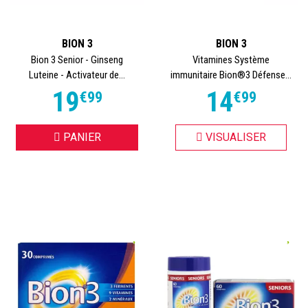
BION 3
BION 3
Bion 3 Senior - Ginseng
Vitamines Système
Luteine - Activateur de...
immunitaire Bion®3 Défense...
19
14
€
99
€
99
PANIER
VISUALISER