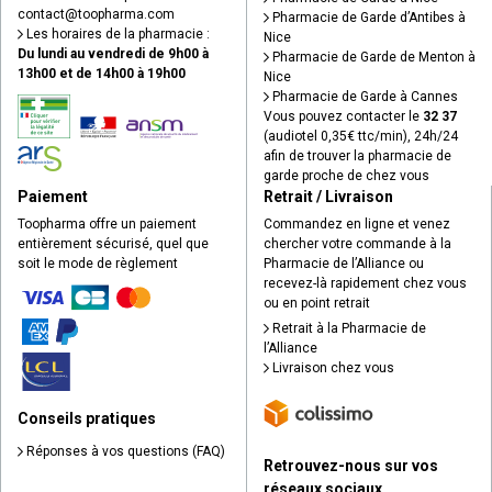
contact
@
toopharma.com
Pharmacie de Garde d’Antibes à
Les horaires de la pharmacie :
Nice
Du lundi au vendredi de 9h00 à
Pharmacie de Garde de Menton à
13h00 et de 14h00 à 19h00
Nice
Pharmacie de Garde à Cannes
Vous pouvez contacter le
32 37
(audiotel 0,35€ ttc/min), 24h/24
afin de trouver la pharmacie de
garde proche de chez vous
Paiement
Retrait / Livraison
Toopharma offre un paiement
Commandez en ligne et venez
entièrement sécurisé, quel que
chercher votre commande à la
soit le mode de règlement
Pharmacie de l’Alliance ou
recevez-là rapidement chez vous
ou en point retrait
Retrait à la Pharmacie de
l’Alliance
Livraison chez vous
Conseils pratiques
Réponses à vos questions (FAQ)
Retrouvez-nous sur vos
réseaux sociaux