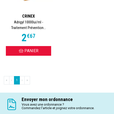
CRINEX
Adrigyl 10000ui/ml -
Traitement Prévention...
2
€
67
PANIER
«
‹
1
›
»
Envoyer mon ordonnance
Vous avez une ordonnance ?
Commandez l’article et joignez votre ordonnance.