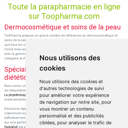
Toute la parapharmacie en ligne
sur Toopharma.com
Dermocosmétique et soins de la peau
TooPharma propose un grand nombre de références en dermocosmétique et
soins de la peau. Retrouvez les produits hydratants pour le visage et le corps ainsi
que tous les soins pour peaux sensibles ou à tendance atopique, les soins pour
l'acné mais aussi des démaquillants. Découvrez nos nouvelles références SVR
avec la gamme anti-âge pour les peaux encore jeunes
SVR-Biotic
, à base de
Nous utilisons des
collagène et d'acide hyaluronique.
cookies
Spécialisation en micronutrition et
diététique
Nous utilisons des cookies et
Nous avons un engouement particulier pour la micronutrition qui permet souvent
d'autres technologies de suivi
de rééquilibrer des carences ou d'améliorer des troubles métaboliques mineurs.
pour améliorer votre expérience
La phytothérapie
et
l'aromathérapie
sont souvent complémentaires de traitements
médicamenteux lorsqu'ils sont bien conseillés.
de navigation sur notre site, pour
vous montrer un contenu
Découvrez également les protéines et les produits de nutrition sportive,
notamment au sein de la gamme française
Eric Favre
. Cette gamme est
personnalisé et des publicités
définitivement axée sur le choix qualitatif des ingrédients et sur une formulation
ciblées, pour analyser le trafic de
qui scie parfaitement aux besoins de chaque sportif. La gamme hydratation
Hydrafull
est pensée pour une hydratation maximale.