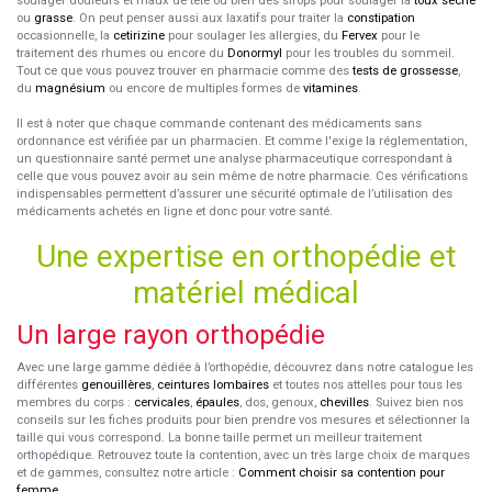
soulager douleurs et maux de tête ou bien des sirops pour soulager la
toux sèche
ou
grasse
. On peut penser aussi aux laxatifs pour traiter la
constipation
occasionnelle, la
cetirizine
pour soulager les allergies, du
Fervex
pour le
traitement des rhumes ou encore du
Donormyl
pour les troubles du sommeil.
Tout ce que vous pouvez trouver en pharmacie comme des
tests de grossesse
,
du
magnésium
ou encore de multiples formes de
vitamines
.
Il est à noter que chaque commande contenant des médicaments sans
ordonnance est vérifiée par un pharmacien. Et comme l'exige la réglementation,
un questionnaire santé permet une analyse pharmaceutique correspondant à
celle que vous pouvez avoir au sein même de notre pharmacie. Ces vérifications
indispensables permettent d’assurer une sécurité optimale de l’utilisation des
médicaments achetés en ligne et donc pour votre santé.
Une expertise en orthopédie et
matériel médical
Un large rayon orthopédie
Avec une large gamme dédiée à l’orthopédie, découvrez dans notre catalogue les
différentes
genouillères
,
ceintures lombaires
et toutes nos attelles pour tous les
membres du corps :
cervicales
,
épaules
, dos, genoux,
chevilles
. Suivez bien nos
conseils sur les fiches produits pour bien prendre vos mesures et sélectionner la
taille qui vous correspond. La bonne taille permet un meilleur traitement
orthopédique. Retrouvez toute la contention, avec un très large choix de marques
et de gammes, consultez notre article :
Comment choisir sa contention pour
femme
.