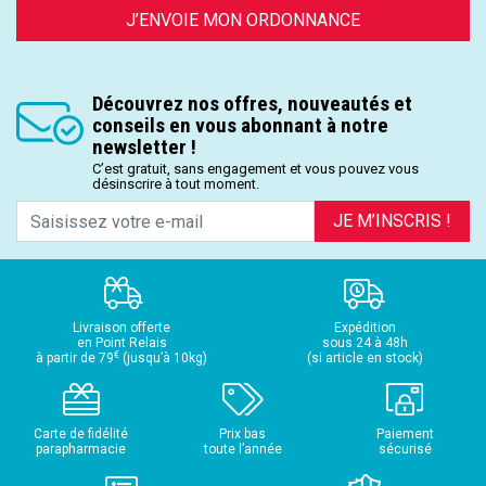
J’ENVOIE MON ORDONNANCE
Découvrez nos offres, nouveautés et
conseils en vous abonnant à notre
newsletter !
C’est gratuit, sans engagement et vous pouvez vous
désinscrire à tout moment.
JE M’INSCRIS !
Livraison offerte
Expédition
en Point Relais
sous 24 à 48h
€
à partir de 79
(jusqu’à 10kg)
(si article en stock)
Carte de fidélité
Prix bas
Paiement
parapharmacie
toute l’année
sécurisé