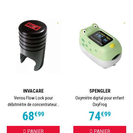
INVACARE
SPENGLER
Verrou Flow Lock pour
Oxymètre digital pour enfant
débitmètre de concentrateur...
OxyFrog
68
74
€
99
€
99
PANIER
PANIER