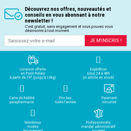
Découvrez nos offres, nouveautés et
conseils en vous abonnant à notre
newsletter !
C’est gratuit, sans engagement et vous pouvez vous
désinscrire à tout moment.
JE M’INSCRIS !
Livraison offerte
Expédition
en Point Relais
sous 24 à 48h
€
à partir de 79
(jusqu’à 10kg)
(si article en stock)
Carte de fidélité
Prix bas
Paiement
parapharmacie
toute l’année
sécurisé
Nombreux
Professionnels
modes
mandat administratif
de paiement
accepté