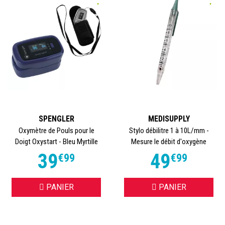
SPENGLER
MEDISUPPLY
Oxymètre de Pouls pour le
Stylo débilitre 1 à 10L/mm -
Doigt Oxystart - Bleu Myrtille
Mesure le débit d'oxygène
39
49
€
99
€
99
PANIER
PANIER