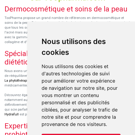
Dermocosmétique et soins de la peau
TooPharma propose un grand nombre de références en dermocosmétique et
soins de la peau. Retrouvez les produits hydratants pour le visage et le corps ainsi
que tous les soins pour peaux sensibles ou à tendance atopique, les soins pour
l'acné mais aussi des démaquillants. Découvrez nos nouvelles références SVR
avec la gamme anti-âge pour les peaux encore jeunes
SVR-Biotic
, à base de
Nous utilisons des
collagène et d'acide hyaluronique.
cookies
Spécialisation en micronutrition et
diététique
Nous utilisons des cookies et
Nous avons un engouement particulier pour la micronutrition qui permet souvent
d'autres technologies de suivi
de rééquilibrer des carences ou d'améliorer des troubles métaboliques mineurs.
pour améliorer votre expérience
La phytothérapie
et
l'aromathérapie
sont souvent complémentaires de traitements
médicamenteux lorsqu'ils sont bien conseillés.
de navigation sur notre site, pour
vous montrer un contenu
Découvrez également les protéines et les produits de nutrition sportive,
notamment au sein de la gamme française
Eric Favre
. Cette gamme est
personnalisé et des publicités
définitivement axée sur le choix qualitatif des ingrédients et sur une formulation
ciblées, pour analyser le trafic de
qui scie parfaitement aux besoins de chaque sportif. La gamme hydratation
Hydrafull
est pensée pour une hydratation maximale.
notre site et pour comprendre la
provenance de nos visiteurs.
Expertise dans le domaine des
probiotiques