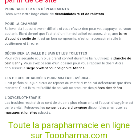
partir de ce site
POUR FACILITER SES DÉPLACEMENTS
Découvrez notre large choix de
déambulateurs et de rollators
.
POUR LA CHAMBRE
Se lever du lit peut devenir difficile si vous n'avez rien pour vous appuyer ou vous
soutenir. Étant donné que l'achat d'un lit médicalisé est assez cher, une
barre
d'appui de sortie de lit
est un bon compromis. c'est un accessoire facile à
positionner et à retirer.
SÉCURISER LA SALLE DE BAIN ET LES TOILETTES
Pour votre sécurité et un plus grand confort durant le bain, utilisez la
planche de
bain Benny
. Vous avez besoin d'un dossier pour vous reposer le dos ? Alors
choisissez le
siège pivotant pour baignoire Atlantis
.
LES PIECES DETACHÉES POUR MATÉRIEL MÉDICAL
Il est parfois plus judicieux de réparer du matériel médical défectueux que d'en
racheter. C'est là toute l'utilité de pouvoir se procurer des
pièces détachées
.
L'OXYGENOTHÉRAPIE
Les troubles respiratoires sont de plus ne plus récurrents et l'apport d'oxygène est
parfois vital. Retrouvez les
concentrateurs d'oxygène
disponibles ainsi que les
masques et lunettes
adaptés.
Toute la parapharmacie en ligne
sur Toopharma.com