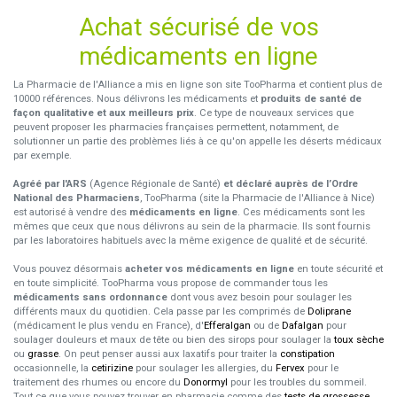
Achat sécurisé de vos
médicaments en ligne
La Pharmacie de l'Alliance a mis en ligne son site TooPharma et contient plus de
10000 références. Nous délivrons les médicaments et
produits de santé de
façon qualitative et aux meilleurs prix
. Ce type de nouveaux services que
peuvent proposer les pharmacies françaises permettent, notamment, de
solutionner un partie des problèmes liés à ce qu'on appelle les déserts médicaux
par exemple.
Agréé par l'ARS
(Agence Régionale de Santé)
et déclaré auprès de l’Ordre
National des Pharmaciens
, TooPharma (site la Pharmacie de l'Alliance à Nice)
est autorisé à vendre des
médicaments en ligne
. Ces médicaments sont les
mêmes que ceux que nous délivrons au sein de la pharmacie. Ils sont fournis
par les laboratoires habituels avec la même exigence de qualité et de sécurité.
Vous pouvez désormais
acheter vos médicaments en ligne
en toute sécurité et
en toute simplicité. TooPharma vous propose de commander tous les
médicaments sans ordonnance
dont vous avez besoin pour soulager les
différents maux du quotidien. Cela passe par les comprimés de
Doliprane
(médicament le plus vendu en France), d'
Efferalgan
ou de
Dafalgan
pour
soulager douleurs et maux de tête ou bien des sirops pour soulager la
toux sèche
ou
grasse
. On peut penser aussi aux laxatifs pour traiter la
constipation
occasionnelle, la
cetirizine
pour soulager les allergies, du
Fervex
pour le
traitement des rhumes ou encore du
Donormyl
pour les troubles du sommeil.
Tout ce que vous pouvez trouver en pharmacie comme des
tests de grossesse
,