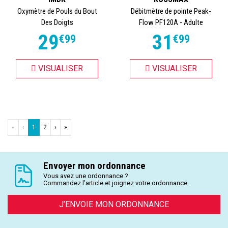
Oxymètre de Pouls du Bout
Débitmètre de pointe Peak-
Des Doigts
Flow PF120A - Adulte
29
31
€
99
€
99
VISUALISER
VISUALISER
«
‹
1
2
›
»
Envoyer mon ordonnance
Vous avez une ordonnance ?
Commandez l’article et joignez votre ordonnance.
J’ENVOIE MON ORDONNANCE