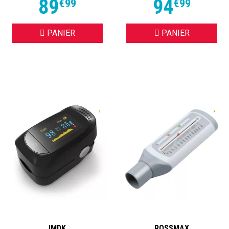
89
94
€
99
€
99
PANIER
PANIER
IMDK
ROSSMAX