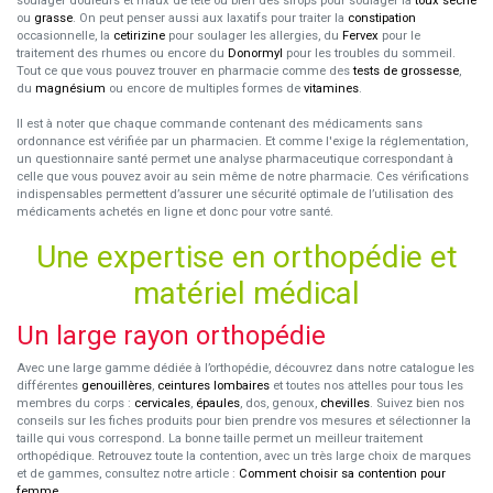
soulager douleurs et maux de tête ou bien des sirops pour soulager la
toux sèche
ou
grasse
. On peut penser aussi aux laxatifs pour traiter la
constipation
occasionnelle, la
cetirizine
pour soulager les allergies, du
Fervex
pour le
traitement des rhumes ou encore du
Donormyl
pour les troubles du sommeil.
Tout ce que vous pouvez trouver en pharmacie comme des
tests de grossesse
,
du
magnésium
ou encore de multiples formes de
vitamines
.
Il est à noter que chaque commande contenant des médicaments sans
ordonnance est vérifiée par un pharmacien. Et comme l'exige la réglementation,
un questionnaire santé permet une analyse pharmaceutique correspondant à
celle que vous pouvez avoir au sein même de notre pharmacie. Ces vérifications
indispensables permettent d’assurer une sécurité optimale de l’utilisation des
médicaments achetés en ligne et donc pour votre santé.
Une expertise en orthopédie et
matériel médical
Un large rayon orthopédie
Avec une large gamme dédiée à l’orthopédie, découvrez dans notre catalogue les
différentes
genouillères
,
ceintures lombaires
et toutes nos attelles pour tous les
membres du corps :
cervicales
,
épaules
, dos, genoux,
chevilles
. Suivez bien nos
conseils sur les fiches produits pour bien prendre vos mesures et sélectionner la
taille qui vous correspond. La bonne taille permet un meilleur traitement
orthopédique. Retrouvez toute la contention, avec un très large choix de marques
et de gammes, consultez notre article :
Comment choisir sa contention pour
femme
.