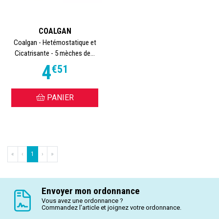
COALGAN
Coalgan - Hetémostatique et
Cicatrisante - 5 mèches de...
4
€
51
PANIER
«
‹
1
›
»
Envoyer mon ordonnance
Vous avez une ordonnance ?
Commandez l’article et joignez votre ordonnance.