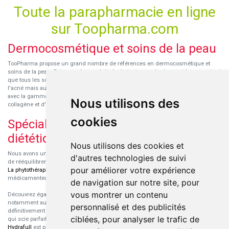
Toute la parapharmacie en ligne
sur Toopharma.com
Dermocosmétique et soins de la peau
TooPharma propose un grand nombre de références en dermocosmétique et
soins de la peau. Retrouvez les produits hydratants pour le visage et le corps ainsi
que tous les soins pour peaux sensibles ou à tendance atopique, les soins pour
l'acné mais aussi des démaquillants. Découvrez nos nouvelles références SVR
avec la gamme anti-âge pour les peaux encore jeunes
SVR-Biotic
, à base de
Nous utilisons des
collagène et d'acide hyaluronique.
cookies
Spécialisation en micronutrition et
diététique
Nous utilisons des cookies et
Nous avons un engouement particulier pour la micronutrition qui permet souvent
d'autres technologies de suivi
de rééquilibrer des carences ou d'améliorer des troubles métaboliques mineurs.
pour améliorer votre expérience
La phytothérapie
et
l'aromathérapie
sont souvent complémentaires de traitements
médicamenteux lorsqu'ils sont bien conseillés.
de navigation sur notre site, pour
vous montrer un contenu
Découvrez également les protéines et les produits de nutrition sportive,
notamment au sein de la gamme française
Eric Favre
. Cette gamme est
personnalisé et des publicités
définitivement axée sur le choix qualitatif des ingrédients et sur une formulation
ciblées, pour analyser le trafic de
qui scie parfaitement aux besoins de chaque sportif. La gamme hydratation
Hydrafull
est pensée pour une hydratation maximale.