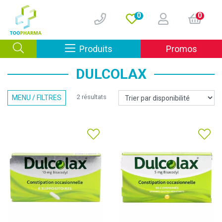
0
0
Afficher la navigation
Produits
Promos
DULCOLAX
2 résultats
MENU / FILTRES