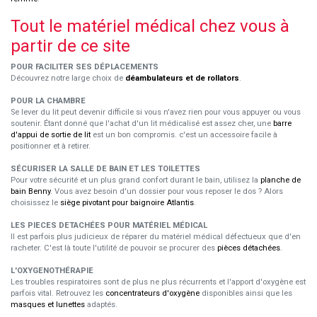
Tout le matériel médical chez vous à
partir de ce site
POUR FACILITER SES DÉPLACEMENTS
Découvrez notre large choix de
déambulateurs et de rollators
.
POUR LA CHAMBRE
Se lever du lit peut devenir difficile si vous n'avez rien pour vous appuyer ou vous
soutenir. Étant donné que l'achat d'un lit médicalisé est assez cher, une
barre
d'appui de sortie de lit
est un bon compromis. c'est un accessoire facile à
positionner et à retirer.
SÉCURISER LA SALLE DE BAIN ET LES TOILETTES
Pour votre sécurité et un plus grand confort durant le bain, utilisez la
planche de
bain Benny
. Vous avez besoin d'un dossier pour vous reposer le dos ? Alors
choisissez le
siège pivotant pour baignoire Atlantis
.
LES PIECES DETACHÉES POUR MATÉRIEL MÉDICAL
Il est parfois plus judicieux de réparer du matériel médical défectueux que d'en
racheter. C'est là toute l'utilité de pouvoir se procurer des
pièces détachées
.
L'OXYGENOTHÉRAPIE
Les troubles respiratoires sont de plus ne plus récurrents et l'apport d'oxygène est
parfois vital. Retrouvez les
concentrateurs d'oxygène
disponibles ainsi que les
masques et lunettes
adaptés.