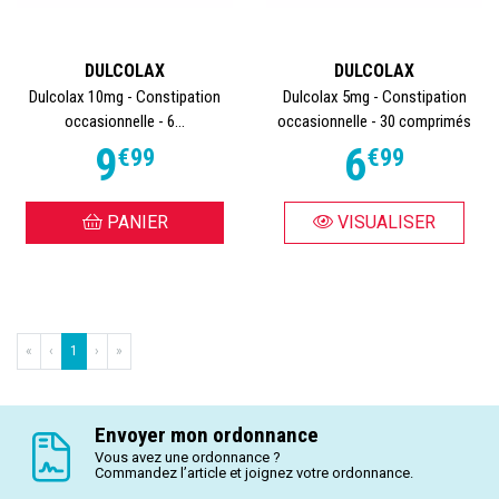
DULCOLAX
DULCOLAX
Dulcolax 10mg - Constipation
Dulcolax 5mg - Constipation
occasionnelle - 6...
occasionnelle - 30 comprimés
9
6
€
99
€
99
PANIER
VISUALISER
«
‹
1
›
»
Envoyer mon ordonnance
Vous avez une ordonnance ?
Commandez l’article et joignez votre ordonnance.