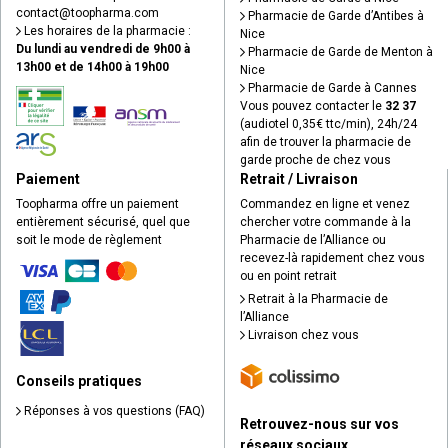
contact
@
toopharma.com
Pharmacie de Garde d’Antibes à
Les horaires de la pharmacie :
Nice
Du lundi au vendredi de 9h00 à
Pharmacie de Garde de Menton à
13h00 et de 14h00 à 19h00
Nice
Pharmacie de Garde à Cannes
Vous pouvez contacter le
32 37
(audiotel 0,35€ ttc/min), 24h/24
afin de trouver la pharmacie de
garde proche de chez vous
Paiement
Retrait / Livraison
Toopharma offre un paiement
Commandez en ligne et venez
entièrement sécurisé, quel que
chercher votre commande à la
soit le mode de règlement
Pharmacie de l’Alliance ou
recevez-là rapidement chez vous
ou en point retrait
Retrait à la Pharmacie de
l’Alliance
Livraison chez vous
Conseils pratiques
Réponses à vos questions (FAQ)
Retrouvez-nous sur vos
réseaux sociaux