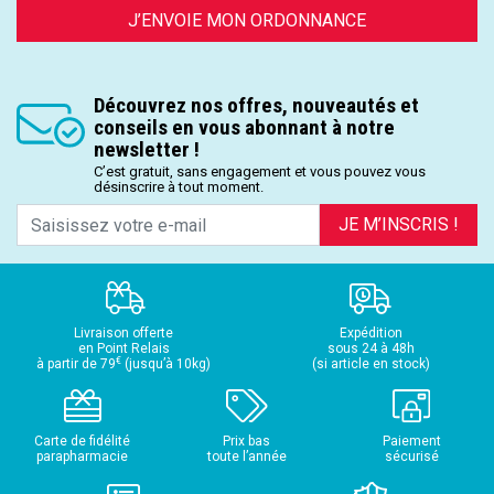
J’ENVOIE MON ORDONNANCE
Découvrez nos offres, nouveautés et
conseils en vous abonnant à notre
newsletter !
C’est gratuit, sans engagement et vous pouvez vous
désinscrire à tout moment.
JE M’INSCRIS !
Livraison offerte
Expédition
en Point Relais
sous 24 à 48h
€
à partir de 79
(jusqu’à 10kg)
(si article en stock)
Carte de fidélité
Prix bas
Paiement
parapharmacie
toute l’année
sécurisé