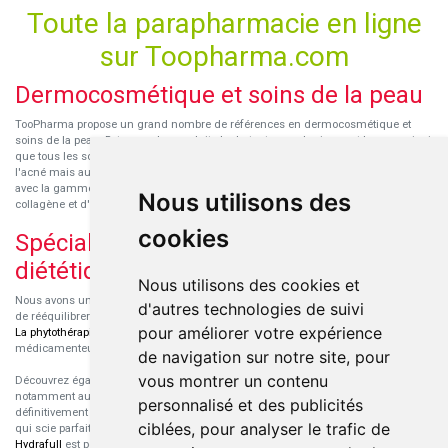
Toute la parapharmacie en ligne
sur Toopharma.com
Dermocosmétique et soins de la peau
TooPharma propose un grand nombre de références en dermocosmétique et
soins de la peau. Retrouvez les produits hydratants pour le visage et le corps ainsi
que tous les soins pour peaux sensibles ou à tendance atopique, les soins pour
l'acné mais aussi des démaquillants. Découvrez nos nouvelles références SVR
avec la gamme anti-âge pour les peaux encore jeunes
SVR-Biotic
, à base de
Nous utilisons des
collagène et d'acide hyaluronique.
cookies
Spécialisation en micronutrition et
diététique
Nous utilisons des cookies et
Nous avons un engouement particulier pour la micronutrition qui permet souvent
d'autres technologies de suivi
de rééquilibrer des carences ou d'améliorer des troubles métaboliques mineurs.
pour améliorer votre expérience
La phytothérapie
et
l'aromathérapie
sont souvent complémentaires de traitements
médicamenteux lorsqu'ils sont bien conseillés.
de navigation sur notre site, pour
vous montrer un contenu
Découvrez également les protéines et les produits de nutrition sportive,
notamment au sein de la gamme française
Eric Favre
. Cette gamme est
personnalisé et des publicités
définitivement axée sur le choix qualitatif des ingrédients et sur une formulation
ciblées, pour analyser le trafic de
qui scie parfaitement aux besoins de chaque sportif. La gamme hydratation
Hydrafull
est pensée pour une hydratation maximale.