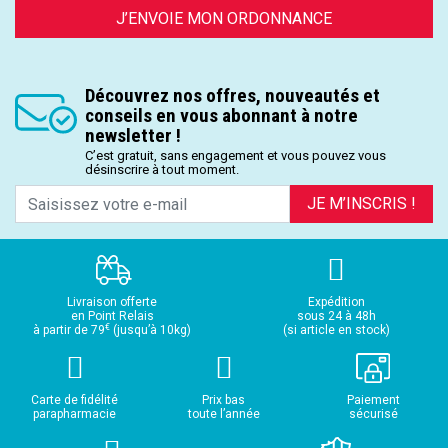
J’ENVOIE MON ORDONNANCE
Découvrez nos offres, nouveautés et
conseils en vous abonnant à notre
newsletter !
C’est gratuit, sans engagement et vous pouvez vous
désinscrire à tout moment.
JE M’INSCRIS !
Livraison offerte
Expédition
en Point Relais
sous 24 à 48h
€
à partir de 79
(jusqu’à 10kg)
(si article en stock)
Carte de fidélité
Prix bas
Paiement
parapharmacie
toute l’année
sécurisé