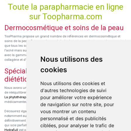
Toute la parapharmacie en ligne
sur Toopharma.com
Dermocosmétique et soins de la peau
TooPharma propose un grand nombre de références en dermocosmétique et
soins de la peau. Retrouvez les produits hydratants pour le visage et le corps ainsi
que tous les soins pour peaux sensibles ou à tendance atopique, les soins pour
l'acné mais aussi des démaquillants. Découvrez nos nouvelles références SVR
avec la gamme anti-âge pour les peaux encore jeunes
SVR-Biotic
, à base de
Nous utilisons des
collagène et d'acide hyaluronique.
cookies
Spécialisation en micronutrition et
diététique
Nous utilisons des cookies et
Nous avons un engouement particulier pour la micronutrition qui permet souvent
d'autres technologies de suivi
de rééquilibrer des carences ou d'améliorer des troubles métaboliques mineurs.
pour améliorer votre expérience
La phytothérapie
et
l'aromathérapie
sont souvent complémentaires de traitements
médicamenteux lorsqu'ils sont bien conseillés.
de navigation sur notre site, pour
vous montrer un contenu
Découvrez également les protéines et les produits de nutrition sportive,
notamment au sein de la gamme française
Eric Favre
. Cette gamme est
personnalisé et des publicités
définitivement axée sur le choix qualitatif des ingrédients et sur une formulation
ciblées, pour analyser le trafic de
qui scie parfaitement aux besoins de chaque sportif. La gamme hydratation
Hydrafull
est pensée pour une hydratation maximale.