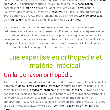
soulager douleurs et maux de tête ou bien des sirops pour soulager la
toux sèche
ou
grasse
. On peut penser aussi aux laxatifs pour traiter la
constipation
occasionnelle, la
cetirizine
pour soulager les allergies, du
Fervex
pour le
traitement des rhumes ou encore du
Donormyl
pour les troubles du sommeil.
Tout ce que vous pouvez trouver en pharmacie comme des
tests de grossesse
,
du
magnésium
ou encore de multiples formes de
vitamines
.
Il est à noter que chaque commande contenant des médicaments sans
ordonnance est vérifiée par un pharmacien. Et comme l'exige la réglementation,
un questionnaire santé permet une analyse pharmaceutique correspondant à
celle que vous pouvez avoir au sein même de notre pharmacie. Ces vérifications
indispensables permettent d’assurer une sécurité optimale de l’utilisation des
médicaments achetés en ligne et donc pour votre santé.
Une expertise en orthopédie et
matériel médical
Un large rayon orthopédie
Avec une large gamme dédiée à l’orthopédie, découvrez dans notre catalogue les
différentes
genouillères
,
ceintures lombaires
et toutes nos attelles pour tous les
membres du corps :
cervicales
,
épaules
, dos, genoux,
chevilles
. Suivez bien nos
conseils sur les fiches produits pour bien prendre vos mesures et sélectionner la
taille qui vous correspond. La bonne taille permet un meilleur traitement
orthopédique. Retrouvez toute la contention, avec un très large choix de marques
et de gammes, consultez notre article :
Comment choisir sa contention pour
femme
.