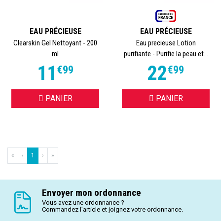
EAU PRÉCIEUSE
EAU PRÉCIEUSE
Clearskin Gel Nettoyant - 200
Eau precieuse Lotion
ml
purifiante - Purifie la peau et...
11
22
€
99
€
99
PANIER
PANIER
«
‹
1
›
»
Envoyer mon ordonnance
Vous avez une ordonnance ?
Commandez l’article et joignez votre ordonnance.