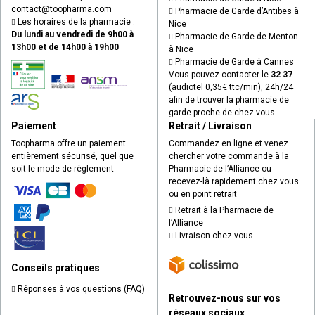
contact
@
toopharma.com
Pharmacie de Garde d’Antibes à
Les horaires de la pharmacie :
Nice
Du lundi au vendredi de 9h00 à
Pharmacie de Garde de Menton
13h00 et de 14h00 à 19h00
à Nice
Pharmacie de Garde à Cannes
Vous pouvez contacter le
32 37
(audiotel 0,35€ ttc/min), 24h/24
afin de trouver la pharmacie de
garde proche de chez vous
Paiement
Retrait / Livraison
Toopharma offre un paiement
Commandez en ligne et venez
entièrement sécurisé, quel que
chercher votre commande à la
soit le mode de règlement
Pharmacie de l’Alliance ou
recevez-là rapidement chez vous
ou en point retrait
Retrait à la Pharmacie de
l’Alliance
Livraison chez vous
Conseils pratiques
Réponses à vos questions (FAQ)
Retrouvez-nous sur vos
réseaux sociaux