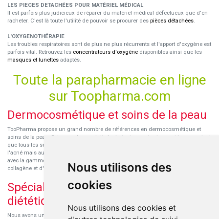
LES PIECES DETACHÉES POUR MATÉRIEL MÉDICAL
Il est parfois plus judicieux de réparer du matériel médical défectueux que d'en
racheter. C'est là toute l'utilité de pouvoir se procurer des
pièces détachées
.
L'OXYGENOTHÉRAPIE
Les troubles respiratoires sont de plus ne plus récurrents et l'apport d'oxygène est
parfois vital. Retrouvez les
concentrateurs d'oxygène
disponibles ainsi que les
masques et lunettes
adaptés.
Toute la parapharmacie en ligne
sur Toopharma.com
Dermocosmétique et soins de la peau
TooPharma propose un grand nombre de références en dermocosmétique et
soins de la peau. Retrouvez les produits hydratants pour le visage et le corps ainsi
que tous les soins pour peaux sensibles ou à tendance atopique, les soins pour
l'acné mais aussi des démaquillants. Découvrez nos nouvelles références SVR
avec la gamme anti-âge pour les peaux encore jeunes
SVR-Biotic
, à base de
Nous utilisons des
collagène et d'acide hyaluronique.
cookies
Spécialisation en micronutrition et
diététique
Nous utilisons des cookies et
Nous avons un engouement particulier pour la micronutrition qui permet souvent