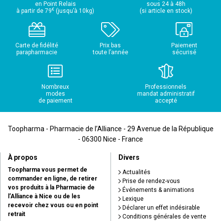
en Point Relais
sous 24 à 48h
€
à partir de 79
(jusqu’à 10kg)
(si article en stock)
Carte de fidélité
Prix bas
Paiement
parapharmacie
toute l’année
sécurisé
Nombreux
Professionnels
modes
mandat administratif
de paiement
accepté
Toopharma - Pharmacie de l’Alliance - 29 Avenue de la République
- 06300 Nice - France
À propos
Divers
Toopharma vous permet de
Actualités
commander en ligne, de retirer
Prise de rendez-vous
vos produits à la Pharmacie de
Événements & animations
l’Alliance à Nice ou de les
Lexique
recevoir chez vous ou en point
Déclarer un effet indésirable
retrait
Conditions générales de vente