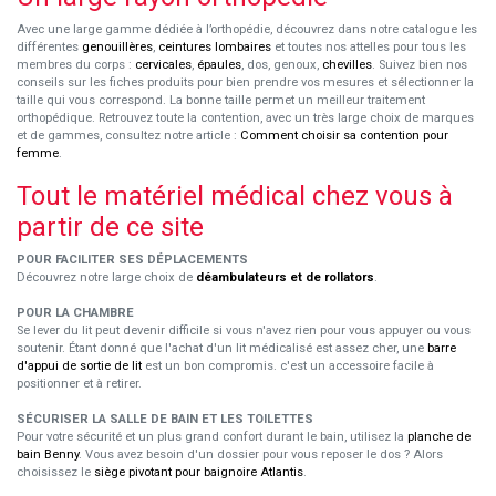
Avec une large gamme dédiée à l’orthopédie, découvrez dans notre catalogue les
différentes
genouillères
,
ceintures lombaires
et toutes nos attelles pour tous les
membres du corps :
cervicales
,
épaules
, dos, genoux,
chevilles
. Suivez bien nos
conseils sur les fiches produits pour bien prendre vos mesures et sélectionner la
taille qui vous correspond. La bonne taille permet un meilleur traitement
orthopédique. Retrouvez toute la contention, avec un très large choix de marques
et de gammes, consultez notre article :
Comment choisir sa contention pour
femme
.
Tout le matériel médical chez vous à
partir de ce site
POUR FACILITER SES DÉPLACEMENTS
Découvrez notre large choix de
déambulateurs et de rollators
.
POUR LA CHAMBRE
Se lever du lit peut devenir difficile si vous n'avez rien pour vous appuyer ou vous
soutenir. Étant donné que l'achat d'un lit médicalisé est assez cher, une
barre
d'appui de sortie de lit
est un bon compromis. c'est un accessoire facile à
positionner et à retirer.
SÉCURISER LA SALLE DE BAIN ET LES TOILETTES
Pour votre sécurité et un plus grand confort durant le bain, utilisez la
planche de
bain Benny
. Vous avez besoin d'un dossier pour vous reposer le dos ? Alors
choisissez le
siège pivotant pour baignoire Atlantis
.