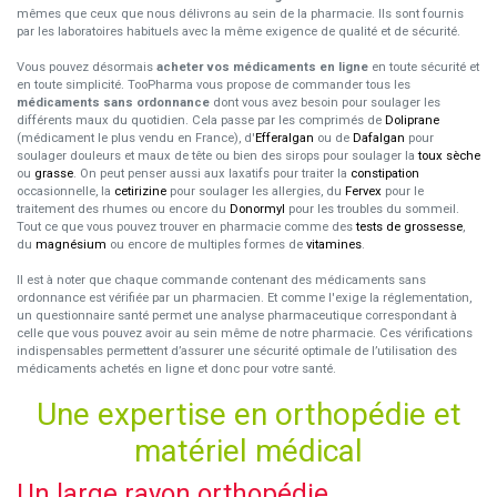
mêmes que ceux que nous délivrons au sein de la pharmacie. Ils sont fournis
par les laboratoires habituels avec la même exigence de qualité et de sécurité.
Vous pouvez désormais
acheter vos médicaments en ligne
en toute sécurité et
en toute simplicité. TooPharma vous propose de commander tous les
médicaments sans ordonnance
dont vous avez besoin pour soulager les
différents maux du quotidien. Cela passe par les comprimés de
Doliprane
(médicament le plus vendu en France), d'
Efferalgan
ou de
Dafalgan
pour
soulager douleurs et maux de tête ou bien des sirops pour soulager la
toux sèche
ou
grasse
. On peut penser aussi aux laxatifs pour traiter la
constipation
occasionnelle, la
cetirizine
pour soulager les allergies, du
Fervex
pour le
traitement des rhumes ou encore du
Donormyl
pour les troubles du sommeil.
Tout ce que vous pouvez trouver en pharmacie comme des
tests de grossesse
,
du
magnésium
ou encore de multiples formes de
vitamines
.
Il est à noter que chaque commande contenant des médicaments sans
ordonnance est vérifiée par un pharmacien. Et comme l'exige la réglementation,
un questionnaire santé permet une analyse pharmaceutique correspondant à
celle que vous pouvez avoir au sein même de notre pharmacie. Ces vérifications
indispensables permettent d’assurer une sécurité optimale de l’utilisation des
médicaments achetés en ligne et donc pour votre santé.
Une expertise en orthopédie et
matériel médical
Un large rayon orthopédie