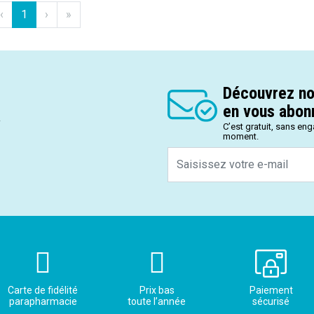
‹
1
›
»
Découvrez no
en vous abonn
.
C’est gratuit, sans en
moment.
Carte de fidélité
Prix bas
Paiement
parapharmacie
toute l’année
sécurisé