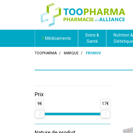
Soins &
Nutrition &
Médicaments
Santé
Diététique
TOOPHARMA
MARQUE
FRIIMOV
Prix
9€
17€
Nature de produit