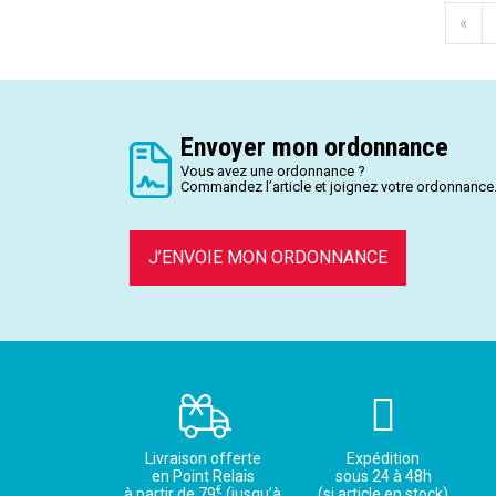
«
Envoyer mon ordonnance
Vous avez une ordonnance ?
Commandez l’article et joignez votre ordonnance
J’ENVOIE MON ORDONNANCE
Livraison offerte
Expédition
en Point Relais
sous 24 à 48h
€
à partir de 79
(jusqu’à
(si article en stock)