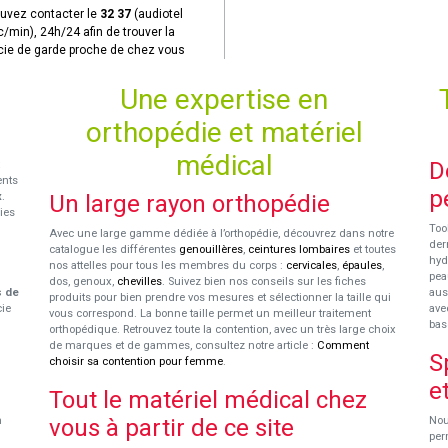
uvez contacter le
32 37
(audiotel
c/min), 24h/24 afin de trouver la
ie de garde proche de chez vous
Une expertise en
orthopédie et matériel
médical
D
ents
p
x
.
Un large rayon orthopédie
ies
Too
Avec une large gamme dédiée à l’orthopédie, découvrez dans notre
der
catalogue les différentes
genouillères
,
ceintures lombaires
et toutes
hyd
nos attelles pour tous les membres du corps :
cervicales
,
épaules
,
pea
dos, genoux,
chevilles
. Suivez bien nos conseils sur les fiches
s de
aus
produits pour bien prendre vos mesures et sélectionner la taille qui
cie
ave
vous correspond. La bonne taille permet un meilleur traitement
bas
orthopédique. Retrouvez toute la contention, avec un très large choix
de marques et de gammes, consultez notre article :
Comment
S
choisir sa contention pour femme
.
e
Tout le matériel médical chez
n
vous à partir de ce site
Nou
per