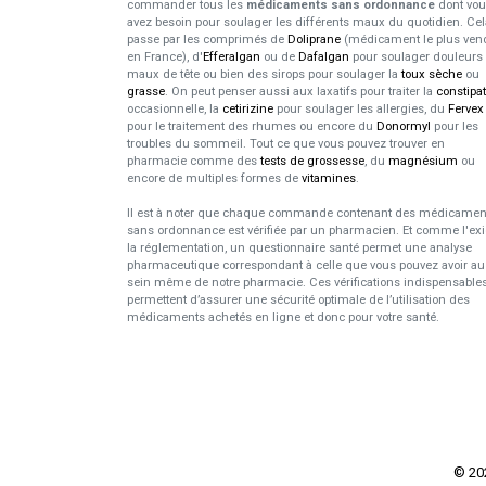
commander tous les
médicaments sans ordonnance
dont vo
avez besoin pour soulager les différents maux du quotidien. Cel
passe par les comprimés de
Doliprane
(médicament le plus ven
en France), d'
Efferalgan
ou de
Dafalgan
pour soulager douleurs 
maux de tête ou bien des sirops pour soulager la
toux sèche
ou
grasse
. On peut penser aussi aux laxatifs pour traiter la
constipa
occasionnelle, la
cetirizine
pour soulager les allergies, du
Fervex
pour le traitement des rhumes ou encore du
Donormyl
pour les
troubles du sommeil. Tout ce que vous pouvez trouver en
pharmacie comme des
tests de grossesse
, du
magnésium
ou
encore de multiples formes de
vitamines
.
Il est à noter que chaque commande contenant des médicamen
sans ordonnance est vérifiée par un pharmacien. Et comme l'ex
la réglementation, un questionnaire santé permet une analyse
pharmaceutique correspondant à celle que vous pouvez avoir au
sein même de notre pharmacie. Ces vérifications indispensable
permettent d’assurer une sécurité optimale de l’utilisation des
médicaments achetés en ligne et donc pour votre santé.
© 2