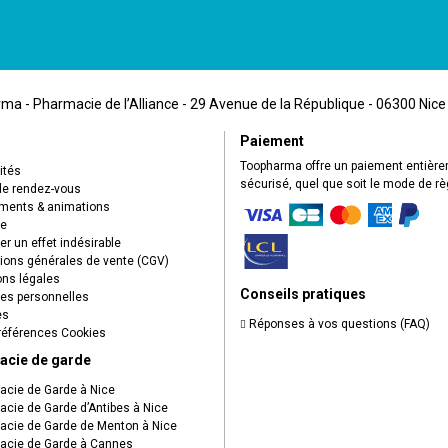
a - Pharmacie de l’Alliance - 29 Avenue de la République - 06300 Nice
Paiement
Toopharma offre un paiement entièr
ités
sécurisé, quel que soit le mode de r
de rendez-vous
ents & animations
ue
r un effet indésirable
ions générales de vente (CGV)
ns légales
Conseils pratiques
s personnelles
es
Réponses à vos questions (FAQ)
éférences Cookies
acie de garde
cie de Garde à Nice
cie de Garde d’Antibes à Nice
cie de Garde de Menton à Nice
cie de Garde à Cannes