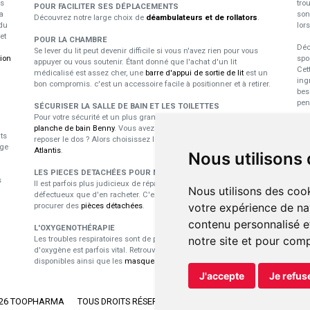
us
tro
POUR FACILITER SES DÉPLACEMENTS
a
son
Découvrez notre large choix de
déambulateurs et de rollators
.
du
lor
et
POUR LA CHAMBRE
Déc
Se lever du lit peut devenir difficile si vous n'avez rien pour vous
tion
spo
appuyer ou vous soutenir. Étant donné que l'achat d'un lit
Cet
médicalisé est assez cher, une
barre d'appui de sortie de lit
est un
ing
bon compromis. c'est un accessoire facile à positionner et à retirer.
bes
pen
SÉCURISER LA SALLE DE BAIN ET LES TOILETTES
Pour votre sécurité et un plus grand confort durant le bain, utilisez la
E
planche de bain Benny
. Vous avez besoin d'un dossier pour vous
ts
reposer le dos ? Alors choisissez le
siège pivotant pour baignoire
p
ige
Atlantis
.
Nous utilisons
Les
LES PIECES DETACHÉES POUR MATÉRIEL MÉDICAL
s
dan
Il est parfois plus judicieux de réparer du matériel médical
Nous utilisons des cook
nou
défectueux que d'en racheter. C'est là toute l'utilité de pouvoir se
pro
votre expérience de na
procurer des
pièces détachées
.
per
contenu personnalisé et
L'OXYGENOTHÉRAPIE
notre site et pour com
Les troubles respiratoires sont de plus ne plus récurrents et l'apport
d'oxygène est parfois vital. Retrouvez les
concentrateurs d'oxygène
disponibles ainsi que les
masques et lunettes
adaptés.
J'accepte
Je refus
026 TOOPHARMA
TOUS DROITS RÉSERVÉS.
APOTEKISTO
, PHARMACIE EN 