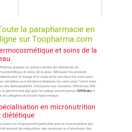
Toute la parapharmacie en
ligne sur Toopharma.com
ermocosmétique et soins de la
eau
Pharma propose un grand nombre de références en
mocosmétique et soins de la peau. Retrouvez les produits
ratants pour le visage et le corps ainsi que tous les soins pour
ux sensibles ou à tendance atopique, les soins pour l'acné mais
si des démaquillants. Découvrez nos nouvelles références SVR
c la gamme anti-âge pour les peaux encore jeunes
SVR-Biotic
, à
e de collagène et d'acide hyaluronique.
pécialisation en micronutrition
t diététique
s avons un engouement particulier pour la micronutrition qui
met souvent de rééquilibrer des carences ou d'améliorer des