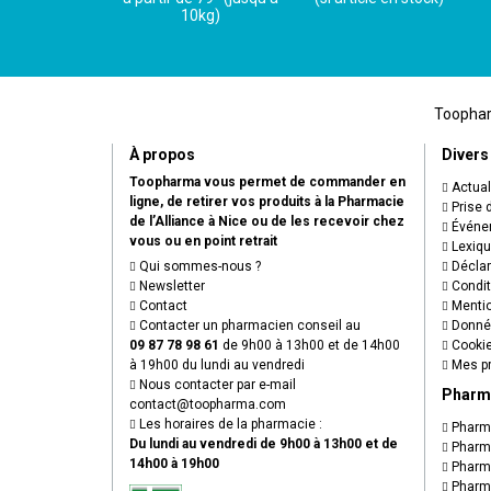
10kg)
Toopharm
À propos
Divers
Toopharma vous permet de commander en
Actual
ligne, de retirer vos produits à la Pharmacie
Prise 
de l’Alliance à Nice ou de les recevoir chez
Événem
vous ou en point retrait
Lexiq
Qui sommes-nous ?
Déclare
Newsletter
Condit
Contact
Mentio
Contacter un pharmacien conseil au
Donnée
09 87 78 98 61
de 9h00 à 13h00 et de 14h00
Cooki
à 19h00 du lundi au vendredi
Mes pr
Nous contacter par e-mail
Pharm
contact
@
toopharma.com
Les horaires de la pharmacie :
Pharma
Du lundi au vendredi de 9h00 à 13h00 et de
Pharma
14h00 à 19h00
Pharma
Pharma