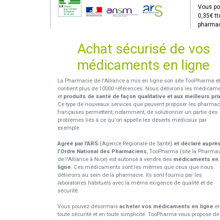
Vous po
0,35€ tt
pharmac
Achat sécurisé de vos
médicaments en ligne
La Pharmacie de l'Alliance a mis en ligne son site TooPharma et
contient plus de 10000 références. Nous délivrons les médicam
et
produits de santé de façon qualitative et aux meilleurs pri
Ce type de nouveaux services que peuvent proposer les pharmac
françaises permettent, notamment, de solutionner un partie des
problèmes liés à ce qu'on appelle les déserts médicaux par
exemple.
Agréé par l'ARS
(Agence Régionale de Santé)
et déclaré auprè
l’Ordre National des Pharmaciens
, TooPharma (site la Pharma
de l'Alliance à Nice) est autorisé à vendre des
médicaments en
ligne
. Ces médicaments sont les mêmes que ceux que nous
délivrons au sein de la pharmacie. Ils sont fournis par les
laboratoires habituels avec la même exigence de qualité et de
sécurité.
Vous pouvez désormais
acheter vos médicaments en ligne
e
toute sécurité et en toute simplicité. TooPharma vous propose de