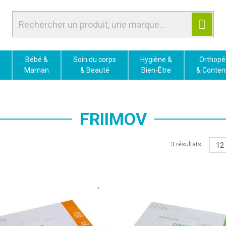
Bébé &
Soin du corps
Hygiène &
Orthopé
Maman
& Beauté
Bien-Être
& Conten
FRIIMOV
3 résultats