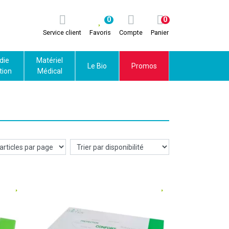
0
0
Service client
Favoris
Compte
Panier
die
Matériel
Le Bio
Promos
tion
Médical