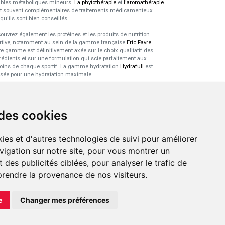
ubles métaboliques mineurs.
La phytothérapie
et
l'aromathérapie
t souvent complémentaires de traitements médicamenteux
squ'ils sont bien conseillés.
ouvrez également les protéines et les produits de nutrition
rtive, notamment au sein de la gamme française
Eric Favre
.
te gamme est définitivement axée sur le choix qualitatif des
rédients et sur une formulation qui scie parfaitement aux
oins de chaque sportif. La gamme hydratation
Hydrafull
est
sée pour une hydratation maximale.
xpertise dans le domaine des
robiotiques
 des cookies
 probiotiques
font parti des découvertes médicales majeures
s l'arsenal thérapeutique naturel de ces dernières années. Nous
ies et d'autres technologies de suivi pour améliorer
s sommes spécialisés dans ce domaine pour sélectionner les
duits de qualité et pour pouvoir vous conseiller de façon
vigation sur notre site, pour vous montrer un
tinente.
 des publicités ciblées, pour analyser le trafic de
prendre la provenance de nos visiteurs.
e
Changer mes préférences
LIGNE