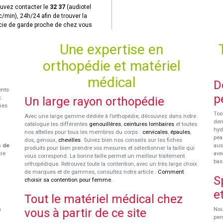
uvez contacter le
32 37
(audiotel
c/min), 24h/24 afin de trouver la
ie de garde proche de chez vous
Une expertise en
orthopédie et matériel
médical
D
ents
p
x
.
Un large rayon orthopédie
ies
Too
Avec une large gamme dédiée à l’orthopédie, découvrez dans notre
der
catalogue les différentes
genouillères
,
ceintures lombaires
et toutes
hyd
nos attelles pour tous les membres du corps :
cervicales
,
épaules
,
pea
dos, genoux,
chevilles
. Suivez bien nos conseils sur les fiches
s de
aus
produits pour bien prendre vos mesures et sélectionner la taille qui
cie
ave
vous correspond. La bonne taille permet un meilleur traitement
bas
orthopédique. Retrouvez toute la contention, avec un très large choix
de marques et de gammes, consultez notre article :
Comment
S
choisir sa contention pour femme
.
e
Tout le matériel médical chez
n
vous à partir de ce site
Nou
per