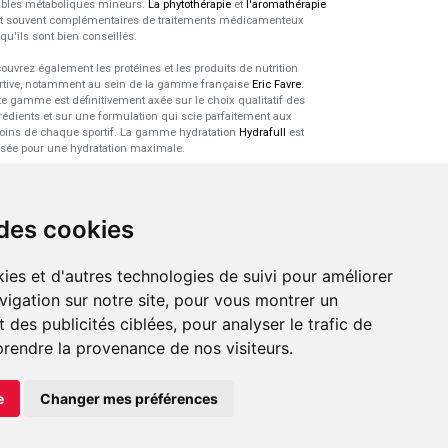
ubles métaboliques mineurs.
La phytothérapie
et
l'aromathérapie
t souvent complémentaires de traitements médicamenteux
squ'ils sont bien conseillés.
ouvrez également les protéines et les produits de nutrition
rtive, notamment au sein de la gamme française
Eric Favre
.
te gamme est définitivement axée sur le choix qualitatif des
rédients et sur une formulation qui scie parfaitement aux
oins de chaque sportif. La gamme hydratation
Hydrafull
est
sée pour une hydratation maximale.
xpertise dans le domaine des
robiotiques
 des cookies
 probiotiques
font parti des découvertes médicales majeures
s l'arsenal thérapeutique naturel de ces dernières années. Nous
ies et d'autres technologies de suivi pour améliorer
s sommes spécialisés dans ce domaine pour sélectionner les
duits de qualité et pour pouvoir vous conseiller de façon
vigation sur notre site, pour vous montrer un
tinente.
 des publicités ciblées, pour analyser le trafic de
prendre la provenance de nos visiteurs.
e
Changer mes préférences
LIGNE