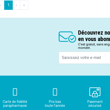
‹
1
›
»
Découvrez no
en vous abonn
.
C’est gratuit, sans en
moment.
Carte de fidélité
Prix bas
Paiement
parapharmacie
toute l’année
sécurisé