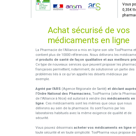
Vous po
0,35€ tt
pharmac
Achat sécurisé de vos
médicaments en ligne
La Pharmacie de l'Alliance a mis en ligne son site TooPharma et
contient plus de 10000 références. Nous délivrons les médicam
et
produits de santé de façon qualitative et aux meilleurs pri
Ce type de nouveaux services que peuvent proposer les pharmac
françaises permettent, notamment, de solutionner un partie des
problèmes liés à ce qu'on appelle les déserts médicaux par
exemple.
Agréé par l'ARS
(Agence Régionale de Santé)
et déclaré auprè
l’Ordre National des Pharmaciens
, TooPharma (site la Pharma
de l'Alliance à Nice) est autorisé à vendre des
médicaments en
ligne
. Ces médicaments sont les mêmes que ceux que nous
délivrons au sein de la pharmacie. Ils sont fournis par les
laboratoires habituels avec la même exigence de qualité et de
sécurité.
Vous pouvez désormais
acheter vos médicaments en ligne
e
toute sécurité et en toute simplicité. TooPharma vous propose de