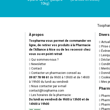
10kg)
Toopharm
À propos
Divers
Toopharma vous permet de commander en
Actual
ligne, de retirer vos produits à la Pharmacie
Prise 
de l’Alliance à Nice ou de les recevoir chez
Événem
vous ou en point retrait
Lexiq
Qui sommes-nous ?
Déclare
Newsletter
Condit
Contact
Mentio
Contacter un pharmacien conseil au
Donnée
09 87 78 98 61
de 9h00 à 13h00 et de 14h00
Cooki
à 19h00 du lundi au vendredi
Mes pr
Nous contacter par e-mail
Pharm
contact
@
toopharma.com
Les horaires de la pharmacie :
Pharma
Du lundi au vendredi de 9h00 à 13h00 et de
Pharma
14h00 à 19h00
Pharma
Pharma