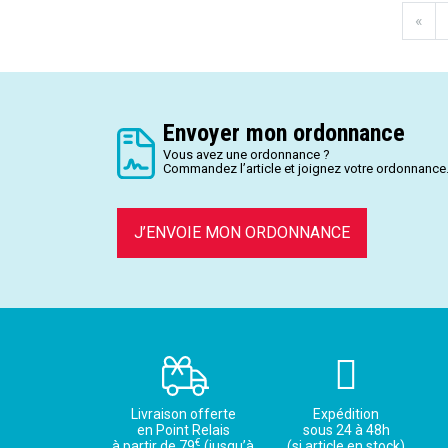
«
Envoyer mon ordonnance
Vous avez une ordonnance ?
Commandez l’article et joignez votre ordonnance
J’ENVOIE MON ORDONNANCE
Livraison offerte
Expédition
en Point Relais
sous 24 à 48h
€
à partir de 79
(jusqu’à
(si article en stock)