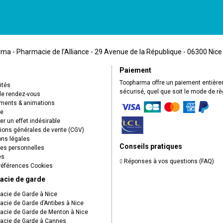
a - Pharmacie de l’Alliance - 29 Avenue de la République - 06300 Nice
Paiement
Toopharma offre un paiement entièr
ités
sécurisé, quel que soit le mode de r
de rendez-vous
ents & animations
ue
r un effet indésirable
ions générales de vente (CGV)
ns légales
Conseils pratiques
s personnelles
es
Réponses à vos questions (FAQ)
éférences Cookies
acie de garde
cie de Garde à Nice
cie de Garde d’Antibes à Nice
cie de Garde de Menton à Nice
cie de Garde à Cannes