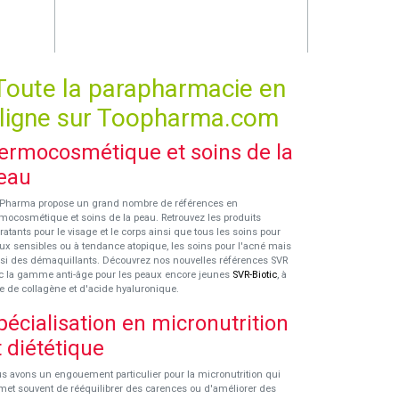
Toute la parapharmacie en
ligne sur Toopharma.com
ermocosmétique et soins de la
eau
Pharma propose un grand nombre de références en
mocosmétique et soins de la peau. Retrouvez les produits
ratants pour le visage et le corps ainsi que tous les soins pour
ux sensibles ou à tendance atopique, les soins pour l'acné mais
si des démaquillants. Découvrez nos nouvelles références SVR
c la gamme anti-âge pour les peaux encore jeunes
SVR-Biotic
, à
e de collagène et d'acide hyaluronique.
pécialisation en micronutrition
t diététique
s avons un engouement particulier pour la micronutrition qui
met souvent de rééquilibrer des carences ou d'améliorer des