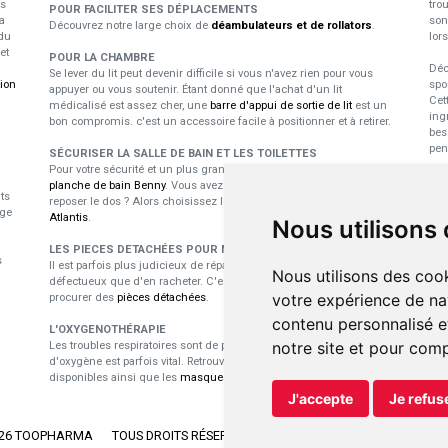
us
tro
POUR FACILITER SES DÉPLACEMENTS
a
son
Découvrez notre large choix de
déambulateurs et de rollators
.
du
lor
et
POUR LA CHAMBRE
Déc
Se lever du lit peut devenir difficile si vous n'avez rien pour vous
tion
spo
appuyer ou vous soutenir. Étant donné que l'achat d'un lit
Cet
médicalisé est assez cher, une
barre d'appui de sortie de lit
est un
ing
bon compromis. c'est un accessoire facile à positionner et à retirer.
bes
pen
SÉCURISER LA SALLE DE BAIN ET LES TOILETTES
Pour votre sécurité et un plus grand confort durant le bain, utilisez la
E
planche de bain Benny
. Vous avez besoin d'un dossier pour vous
ts
reposer le dos ? Alors choisissez le
siège pivotant pour baignoire
p
ige
Atlantis
.
Nous utilisons
Les
LES PIECES DETACHÉES POUR MATÉRIEL MÉDICAL
s
dan
Il est parfois plus judicieux de réparer du matériel médical
Nous utilisons des cook
nou
défectueux que d'en racheter. C'est là toute l'utilité de pouvoir se
pro
votre expérience de na
procurer des
pièces détachées
.
per
contenu personnalisé et
L'OXYGENOTHÉRAPIE
notre site et pour com
Les troubles respiratoires sont de plus ne plus récurrents et l'apport
d'oxygène est parfois vital. Retrouvez les
concentrateurs d'oxygène
disponibles ainsi que les
masques et lunettes
adaptés.
J'accepte
Je refus
026 TOOPHARMA
TOUS DROITS RÉSERVÉS.
APOTEKISTO
, PHARMACIE EN 