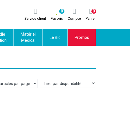
0
0
Service client
Favoris
Compte
Panier
die
Matériel
Le Bio
Promos
tion
Médical