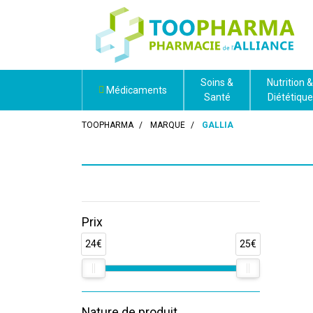
Soins &
Nutrition &
Médicaments
Santé
Diététique
TOOPHARMA
MARQUE
GALLIA
Prix
24€
25€
Nature de produit