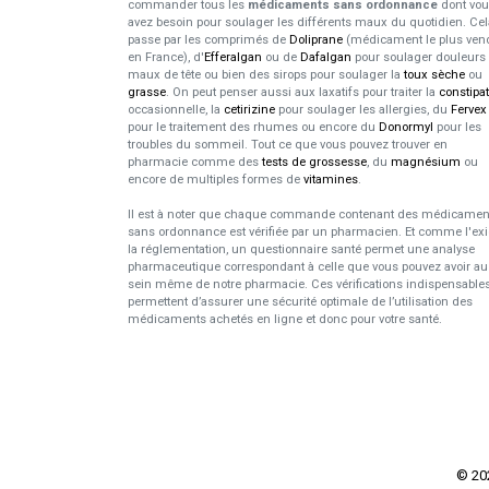
commander tous les
médicaments sans ordonnance
dont vo
avez besoin pour soulager les différents maux du quotidien. Cel
passe par les comprimés de
Doliprane
(médicament le plus ven
en France), d'
Efferalgan
ou de
Dafalgan
pour soulager douleurs 
maux de tête ou bien des sirops pour soulager la
toux sèche
ou
grasse
. On peut penser aussi aux laxatifs pour traiter la
constipa
occasionnelle, la
cetirizine
pour soulager les allergies, du
Fervex
pour le traitement des rhumes ou encore du
Donormyl
pour les
troubles du sommeil. Tout ce que vous pouvez trouver en
pharmacie comme des
tests de grossesse
, du
magnésium
ou
encore de multiples formes de
vitamines
.
Il est à noter que chaque commande contenant des médicamen
sans ordonnance est vérifiée par un pharmacien. Et comme l'ex
la réglementation, un questionnaire santé permet une analyse
pharmaceutique correspondant à celle que vous pouvez avoir au
sein même de notre pharmacie. Ces vérifications indispensable
permettent d’assurer une sécurité optimale de l’utilisation des
médicaments achetés en ligne et donc pour votre santé.
© 2