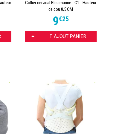
Hauteur
Collier cervical Bleu marine - C1 - Hauteur
de cou 8,5 CM
9
€
25
CHOISIR
R
AJOUT PANIER
ur
nt
un