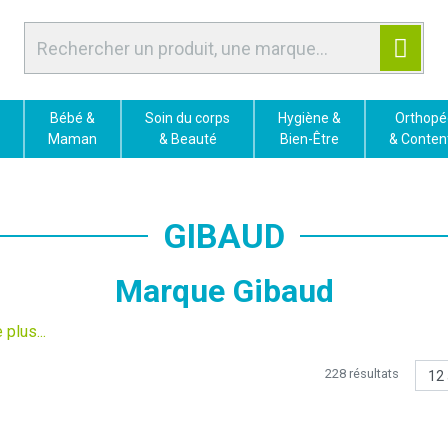
Bébé &
Soin du corps
Hygiène &
Orthopé
Maman
& Beauté
Bien-Être
& Conten
GIBAUD
Marque Gibaud
d
est une marque française emblématique dans le domaine de
pédie, de la contention médicale et du bien-être musculo-
228 résultats
ettique
.
de plus de 130 ans d’expertise, elle conçoit des dispositifs méd
nts pour améliorer la mobilité, soulager les douleurs articulaires 