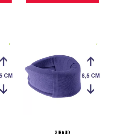
gnets
ts
pour
ins
s.
hèses
ues,
 ?
e
GIBAUD
eutes,