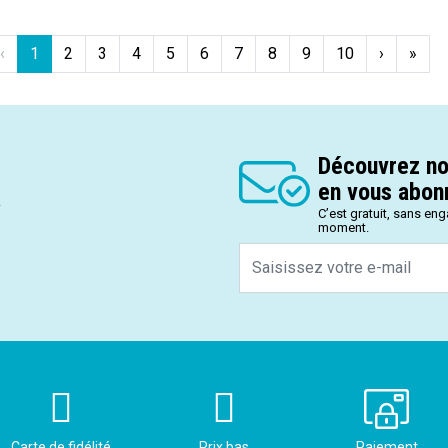
‹
1
2
3
4
5
6
7
8
9
10
›
»
Découvrez no
en vous abonn
.
C’est gratuit, sans en
moment.
Carte de fidélité
Prix bas
Paiement