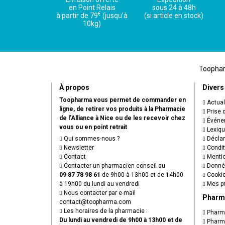
en Point Relais
sous 24 à 48h
€
à partir de 79
(jusqu’à
(si article en stock)
10kg)
Toopharm
À propos
Divers
Toopharma vous permet de commander en
Actual
ligne, de retirer vos produits à la Pharmacie
Prise 
de l’Alliance à Nice ou de les recevoir chez
Événem
vous ou en point retrait
Lexiq
Qui sommes-nous ?
Déclare
Newsletter
Condit
Contact
Mentio
Contacter un pharmacien conseil au
Donnée
09 87 78 98 61
de 9h00 à 13h00 et de 14h00
Cooki
à 19h00 du lundi au vendredi
Mes pr
Nous contacter par e-mail
Pharm
contact
@
toopharma.com
Les horaires de la pharmacie :
Pharma
Du lundi au vendredi de 9h00 à 13h00 et de
Pharma