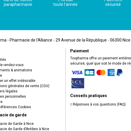
parapharmacie
toute l’année
sécurisé
a - Pharmacie de l’Alliance - 29 Avenue de la République - 06300 Nice
Paiement
Toopharma offre un paiement entièr
ités
sécurisé, quel que soit le mode de r
de rendez-vous
ents & animations
ue
r un effet indésirable
ions générales de vente (CGV)
ns légales
Conseils pratiques
s personnelles
es
Réponses à vos questions (FAQ)
éférences Cookies
acie de garde
cie de Garde à Nice
cie de Garde d’Antibes à Nice