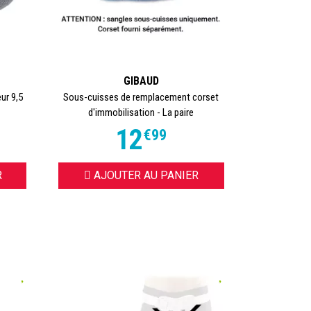
GIBAUD
eur 9,5
Sous-cuisses de remplacement corset
d'immobilisation - La paire
12
€
99
R
AJOUTER AU PANIER