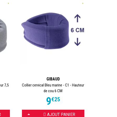
baud
des
GIBAUD
eur 7,5
Collier cervical Bleu marine - C1 - Hauteur
de cou 6 CM
9
€
25
CHOISIR
R
AJOUT PANIER
ies,