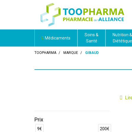
Soins &
Nutrition &
Médicaments
Santé
Diététique
TOOPHARMA
MARQUE
GIBAUD
Gibau
l’
ortho
squel
Prix
Forte 
9€
200€
innova