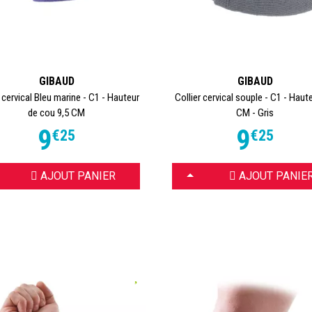
GIBAUD
GIBAUD
r cervical Bleu marine - C1 - Hauteur
Collier cervical souple - C1 - Haut
de cou 9,5 CM
CM - Gris
9
9
€
25
€
25
OISIR
CHOISIR
AJOUT PANIER
AJOUT PANIE