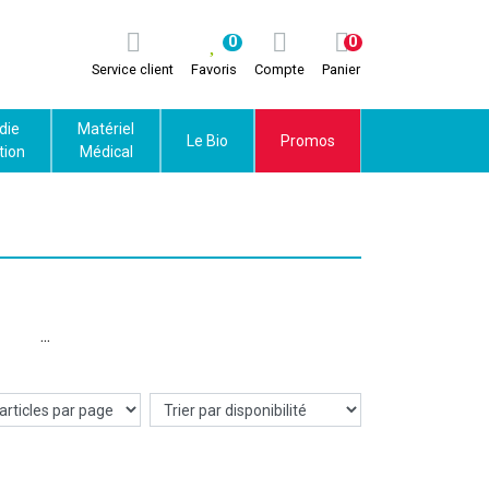
0
0
Service client
Favoris
Compte
Panier
die
Matériel
Le Bio
Promos
tion
Médical
icaux
et