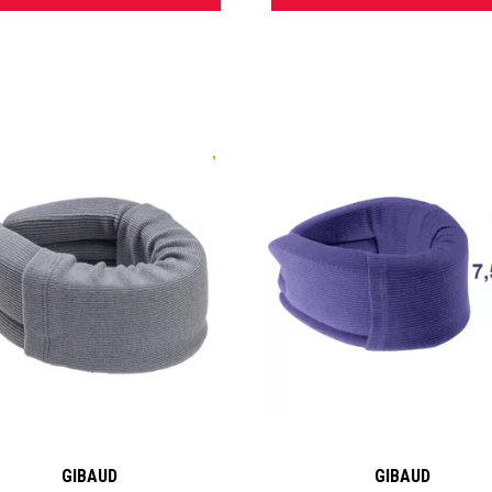
post-opératoire.
Orthèses articulaires
:
genouillères, chevillères, coudières, poi
pour stabiliser, compresser ou immobiliser l’articulation.
Contention veineuse
:
bas de contention, chaussettes et collan
prévenir les troubles circulatoires et jambes lourdes.
Soin thermique et cryothérapie
: ceintures chauffantes, couss
thermiques pour soulager les douleurs musculaires et articulaire
Maintien post-traumatique
: colliers cervicaux, épaulières, ort
post-opératoires.
es dispositifs
Gibaud
sont conçus avec des
matériaux techniq
rtables et durables
, répondant aux exigences médicales.
rquoi choisir les produits Gibaud
Fabrication française
de haute qualité, avec expertise médical
intégrée.
GIBAUD
GIBAUD
Recommandé par les professionnels de santé
: kinésithérap