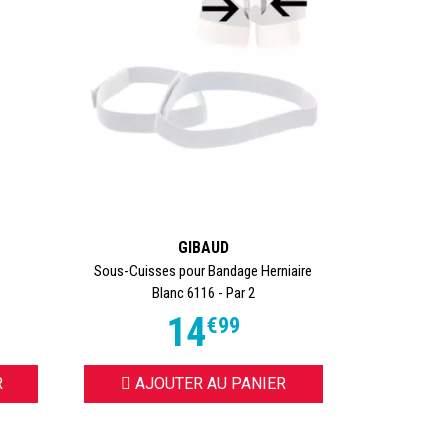
GIBAUD
Sous-Cuisses pour Bandage Herniaire
Blanc 6116 - Par 2
14
€
99
R
AJOUTER AU PANIER