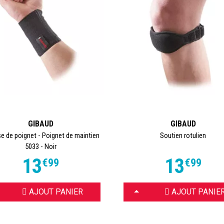
GIBAUD
GIBAUD
e de poignet - Poignet de maintien
Soutien rotulien
5033 - Noir
13
13
€
99
€
99
OISIR
CHOISIR
AJOUT PANIER
AJOUT PANIE