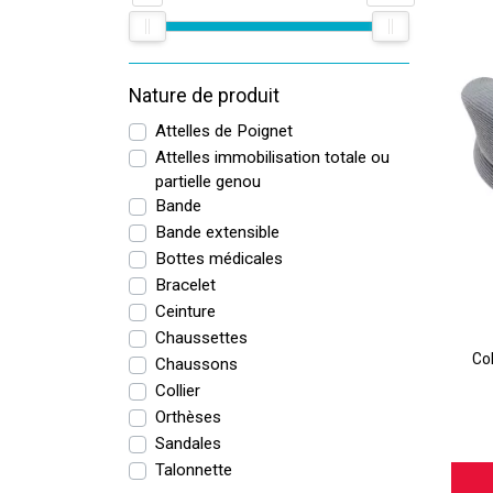
veineu
quotid
Sur
T
Nature de produit
pour r
Attelles de Poignet
patien
Attelles immobilisation totale ou
partielle genou
Bande
Bande extensible
Bottes médicales
Bracelet
Ceinture
Chaussettes
Col
Chaussons
Les
Collier
Orthèses
Gi
Sandales
Talonnette