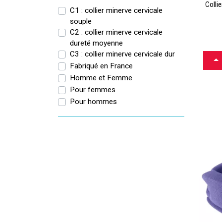
Collie
C1 : collier minerve cervicale
souple
C2 : collier minerve cervicale
dureté moyenne
C3 : collier minerve cervicale dur
CH
Fabriqué en France
Homme et Femme
Pour femmes
Co
Pour hommes
To
Sur
T
compl
orthop
quotid
Notre
accomp