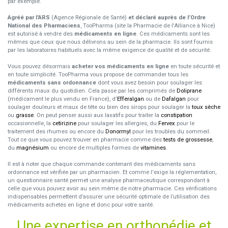
par exemple.
Agréé par l'ARS
(Agence Régionale de Santé)
et déclaré auprès de l’Ordre
National des Pharmaciens
, TooPharma (site la Pharmacie de l'Alliance à Nice)
est autorisé à vendre des
médicaments en ligne
. Ces médicaments sont les
mêmes que ceux que nous délivrons au sein de la pharmacie. Ils sont fournis
par les laboratoires habituels avec la même exigence de qualité et de sécurité.
Vous pouvez désormais
acheter vos médicaments en ligne
en toute sécurité et
en toute simplicité. TooPharma vous propose de commander tous les
médicaments sans ordonnance
dont vous avez besoin pour soulager les
différents maux du quotidien. Cela passe par les comprimés de
Doliprane
(médicament le plus vendu en France), d'
Efferalgan
ou de
Dafalgan
pour
soulager douleurs et maux de tête ou bien des sirops pour soulager la
toux sèche
ou
grasse
. On peut penser aussi aux laxatifs pour traiter la
constipation
occasionnelle, la
cetirizine
pour soulager les allergies, du
Fervex
pour le
traitement des rhumes ou encore du
Donormyl
pour les troubles du sommeil.
Tout ce que vous pouvez trouver en pharmacie comme des
tests de grossesse
,
du
magnésium
ou encore de multiples formes de
vitamines
.
Il est à noter que chaque commande contenant des médicaments sans
ordonnance est vérifiée par un pharmacien. Et comme l'exige la réglementation,
un questionnaire santé permet une analyse pharmaceutique correspondant à
celle que vous pouvez avoir au sein même de notre pharmacie. Ces vérifications
indispensables permettent d’assurer une sécurité optimale de l’utilisation des
médicaments achetés en ligne et donc pour votre santé.
Une expertise en orthopédie et