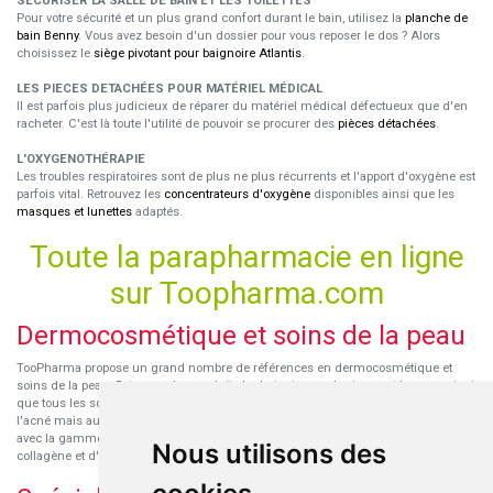
SÉCURISER LA SALLE DE BAIN ET LES TOILETTES
Pour votre sécurité et un plus grand confort durant le bain, utilisez la
planche de
bain Benny
. Vous avez besoin d'un dossier pour vous reposer le dos ? Alors
choisissez le
siège pivotant pour baignoire Atlantis
.
LES PIECES DETACHÉES POUR MATÉRIEL MÉDICAL
Il est parfois plus judicieux de réparer du matériel médical défectueux que d'en
racheter. C'est là toute l'utilité de pouvoir se procurer des
pièces détachées
.
L'OXYGENOTHÉRAPIE
Les troubles respiratoires sont de plus ne plus récurrents et l'apport d'oxygène est
parfois vital. Retrouvez les
concentrateurs d'oxygène
disponibles ainsi que les
masques et lunettes
adaptés.
Toute la parapharmacie en ligne
sur Toopharma.com
Dermocosmétique et soins de la peau
TooPharma propose un grand nombre de références en dermocosmétique et
soins de la peau. Retrouvez les produits hydratants pour le visage et le corps ainsi
que tous les soins pour peaux sensibles ou à tendance atopique, les soins pour
l'acné mais aussi des démaquillants. Découvrez nos nouvelles références SVR
avec la gamme anti-âge pour les peaux encore jeunes
SVR-Biotic
, à base de
Nous utilisons des
collagène et d'acide hyaluronique.