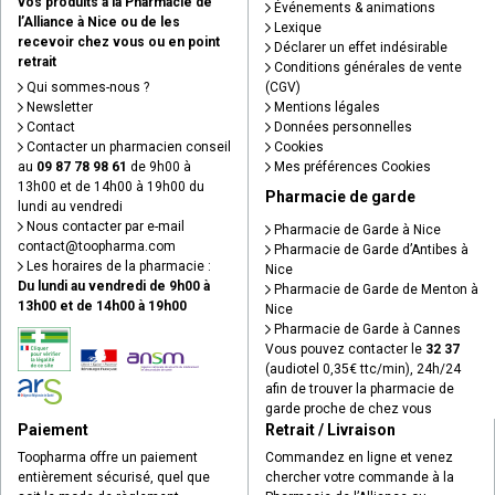
vos produits à la Pharmacie de
Événements & animations
l’Alliance à Nice ou de les
Lexique
recevoir chez vous ou en point
Déclarer un effet indésirable
retrait
Conditions générales de vente
Qui sommes-nous ?
(CGV)
Newsletter
Mentions légales
Contact
Données personnelles
Contacter un pharmacien conseil
Cookies
au
09 87 78 98 61
de 9h00 à
Mes préférences Cookies
13h00 et de 14h00 à 19h00 du
Pharmacie de garde
lundi au vendredi
Nous contacter par e-mail
Pharmacie de Garde à Nice
contact
@
toopharma.com
Pharmacie de Garde d’Antibes à
Les horaires de la pharmacie :
Nice
Du lundi au vendredi de 9h00 à
Pharmacie de Garde de Menton à
13h00 et de 14h00 à 19h00
Nice
Pharmacie de Garde à Cannes
Vous pouvez contacter le
32 37
(audiotel 0,35€ ttc/min), 24h/24
afin de trouver la pharmacie de
garde proche de chez vous
Paiement
Retrait / Livraison
Toopharma offre un paiement
Commandez en ligne et venez
entièrement sécurisé, quel que
chercher votre commande à la