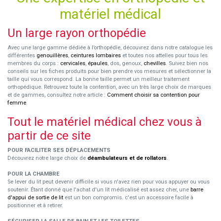
matériel médical
Un large rayon orthopédie
Avec une large gamme dédiée à l’orthopédie, découvrez dans notre catalogue les
différentes
genouillères
,
ceintures lombaires
et toutes nos attelles pour tous les
membres du corps :
cervicales
,
épaules
, dos, genoux,
chevilles
. Suivez bien nos
conseils sur les fiches produits pour bien prendre vos mesures et sélectionner la
taille qui vous correspond. La bonne taille permet un meilleur traitement
orthopédique. Retrouvez toute la contention, avec un très large choix de marques
et de gammes, consultez notre article :
Comment choisir sa contention pour
femme
.
Tout le matériel médical chez vous à
partir de ce site
POUR FACILITER SES DÉPLACEMENTS
Découvrez notre large choix de
déambulateurs et de rollators
.
POUR LA CHAMBRE
Se lever du lit peut devenir difficile si vous n'avez rien pour vous appuyer ou vous
soutenir. Étant donné que l'achat d'un lit médicalisé est assez cher, une
barre
d'appui de sortie de lit
est un bon compromis. c'est un accessoire facile à
positionner et à retirer.