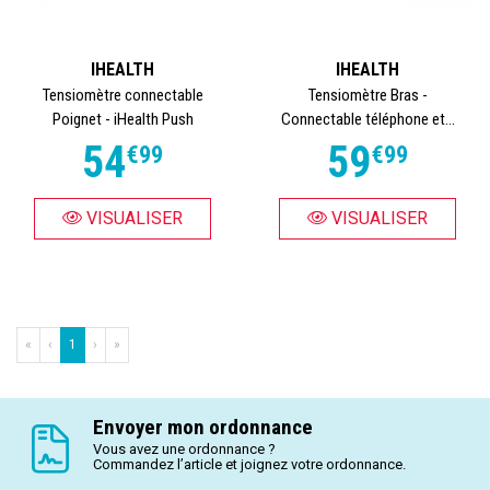
IHEALTH
IHEALTH
Tensiomètre connectable
Tensiomètre Bras -
Poignet - iHealth Push
Connectable téléphone et...
54
59
€
99
€
99
VISUALISER
VISUALISER
«
‹
1
›
»
Envoyer mon ordonnance
Vous avez une ordonnance ?
Commandez l’article et joignez votre ordonnance.