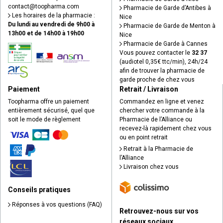
contact
@
toopharma.com
Pharmacie de Garde d’Antibes à
Les horaires de la pharmacie :
Nice
Du lundi au vendredi de 9h00 à
Pharmacie de Garde de Menton à
13h00 et de 14h00 à 19h00
Nice
Pharmacie de Garde à Cannes
Vous pouvez contacter le
32 37
(audiotel 0,35€ ttc/min), 24h/24
afin de trouver la pharmacie de
garde proche de chez vous
Paiement
Retrait / Livraison
Toopharma offre un paiement
Commandez en ligne et venez
entièrement sécurisé, quel que
chercher votre commande à la
soit le mode de règlement
Pharmacie de l’Alliance ou
recevez-là rapidement chez vous
ou en point retrait
Retrait à la Pharmacie de
l’Alliance
Livraison chez vous
Conseils pratiques
Réponses à vos questions (FAQ)
Retrouvez-nous sur vos
réseaux sociaux