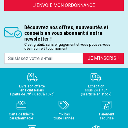
J’ENVOIE MON ORDONNANCE
Découvrez nos offres, nouveautés et
conseils en vous abonnant à notre
newsletter !
C’est gratuit, sans engagement et vous pouvez vous
désinscrire à tout moment.
JE M’INSCRIS !
Livraison offerte
Expédition
en Point Relais
sous 24 à 48h
€
à partir de 79
(jusqu’à 10kg)
(si article en stock)
Carte de fidélité
Prix bas
Paiement
parapharmacie
toute l’année
sécurisé