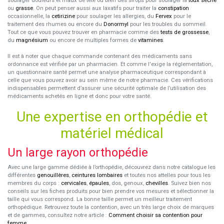
soulager douleurs et maux de tête ou bien des sirops pour soulager la
toux sèche
ou
grasse
. On peut penser aussi aux laxatifs pour traiter la
constipation
occasionnelle, la
cetirizine
pour soulager les allergies, du
Fervex
pour le
traitement des rhumes ou encore du
Donormyl
pour les troubles du sommeil.
Tout ce que vous pouvez trouver en pharmacie comme des
tests de grossesse
,
du
magnésium
ou encore de multiples formes de
vitamines
.
Il est à noter que chaque commande contenant des médicaments sans
ordonnance est vérifiée par un pharmacien. Et comme l'exige la réglementation,
un questionnaire santé permet une analyse pharmaceutique correspondant à
celle que vous pouvez avoir au sein même de notre pharmacie. Ces vérifications
indispensables permettent d’assurer une sécurité optimale de l’utilisation des
médicaments achetés en ligne et donc pour votre santé.
Une expertise en orthopédie et
matériel médical
Un large rayon orthopédie
Avec une large gamme dédiée à l’orthopédie, découvrez dans notre catalogue les
différentes
genouillères
,
ceintures lombaires
et toutes nos attelles pour tous les
membres du corps :
cervicales
,
épaules
, dos, genoux,
chevilles
. Suivez bien nos
conseils sur les fiches produits pour bien prendre vos mesures et sélectionner la
taille qui vous correspond. La bonne taille permet un meilleur traitement
orthopédique. Retrouvez toute la contention, avec un très large choix de marques
et de gammes, consultez notre article :
Comment choisir sa contention pour
femme
.