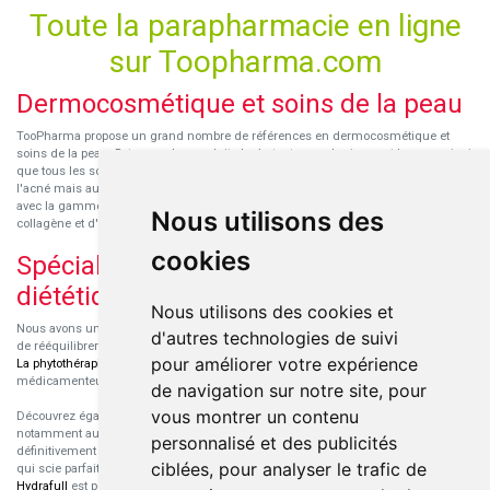
Toute la parapharmacie en ligne
sur Toopharma.com
Dermocosmétique et soins de la peau
TooPharma propose un grand nombre de références en dermocosmétique et
soins de la peau. Retrouvez les produits hydratants pour le visage et le corps ainsi
que tous les soins pour peaux sensibles ou à tendance atopique, les soins pour
l'acné mais aussi des démaquillants. Découvrez nos nouvelles références SVR
avec la gamme anti-âge pour les peaux encore jeunes
SVR-Biotic
, à base de
Nous utilisons des
collagène et d'acide hyaluronique.
cookies
Spécialisation en micronutrition et
diététique
Nous utilisons des cookies et
Nous avons un engouement particulier pour la micronutrition qui permet souvent
d'autres technologies de suivi
de rééquilibrer des carences ou d'améliorer des troubles métaboliques mineurs.
pour améliorer votre expérience
La phytothérapie
et
l'aromathérapie
sont souvent complémentaires de traitements
médicamenteux lorsqu'ils sont bien conseillés.
de navigation sur notre site, pour
vous montrer un contenu
Découvrez également les protéines et les produits de nutrition sportive,
notamment au sein de la gamme française
Eric Favre
. Cette gamme est
personnalisé et des publicités
définitivement axée sur le choix qualitatif des ingrédients et sur une formulation
ciblées, pour analyser le trafic de
qui scie parfaitement aux besoins de chaque sportif. La gamme hydratation
Hydrafull
est pensée pour une hydratation maximale.