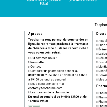
10kg)
Toopharm
À propos
Divers
Toopharma vous permet de commander en
Actual
ligne, de retirer vos produits à la Pharmacie
Prise 
de l’Alliance à Nice ou de les recevoir chez
Événem
vous ou en point retrait
Lexiq
Qui sommes-nous ?
Déclare
Newsletter
Condit
Contact
Mentio
Contacter un pharmacien conseil au
Donnée
09 87 78 98 61
de 9h00 à 13h00 et de 14h00
Cooki
à 19h00 du lundi au vendredi
Mes pr
Nous contacter par e-mail
Pharm
contact
@
toopharma.com
Les horaires de la pharmacie :
Pharma
Du lundi au vendredi de 9h00 à 13h00 et de
Pharma
14h00 à 19h00
Pharma
Pharma