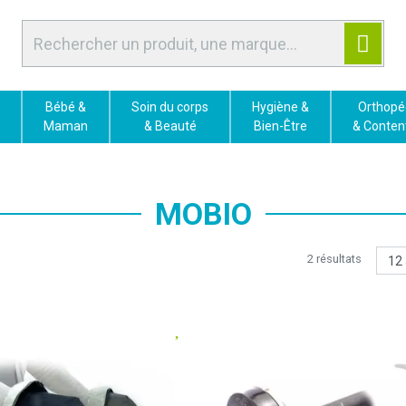
Bébé &
Soin du corps
Hygiène &
Orthopé
Maman
& Beauté
Bien-Être
& Conten
MOBIO
2 résultats