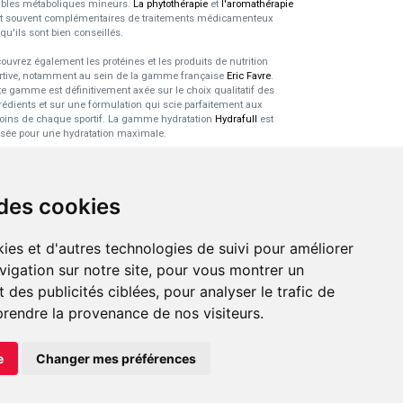
ubles métaboliques mineurs.
La phytothérapie
et
l'aromathérapie
t souvent complémentaires de traitements médicamenteux
squ'ils sont bien conseillés.
ouvrez également les protéines et les produits de nutrition
rtive, notamment au sein de la gamme française
Eric Favre
.
te gamme est définitivement axée sur le choix qualitatif des
rédients et sur une formulation qui scie parfaitement aux
oins de chaque sportif. La gamme hydratation
Hydrafull
est
sée pour une hydratation maximale.
xpertise dans le domaine des
robiotiques
 des cookies
 probiotiques
font parti des découvertes médicales majeures
s l'arsenal thérapeutique naturel de ces dernières années. Nous
ies et d'autres technologies de suivi pour améliorer
s sommes spécialisés dans ce domaine pour sélectionner les
duits de qualité et pour pouvoir vous conseiller de façon
vigation sur notre site, pour vous montrer un
tinente.
 des publicités ciblées, pour analyser le trafic de
prendre la provenance de nos visiteurs.
e
Changer mes préférences
LIGNE