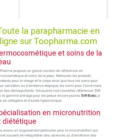
Toute la parapharmacie en
ligne sur Toopharma.com
ermocosmétique et soins de la
eau
Pharma propose un grand nombre de références en
mocosmétique et soins de la peau. Retrouvez les produits
ratants pour le visage et le corps ainsi que tous les soins pour
ux sensibles ou à tendance atopique, les soins pour l'acné mais
si des démaquillants. Découvrez nos nouvelles références SVR
c la gamme anti-âge pour les peaux encore jeunes
SVR-Biotic
, à
e de collagène et d'acide hyaluronique.
pécialisation en micronutrition
t diététique
s avons un engouement particulier pour la micronutrition qui
met souvent de rééquilibrer des carences ou d'améliorer des