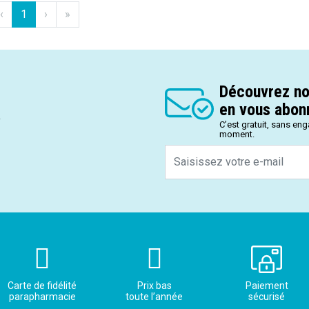
‹
1
›
»
Découvrez no
en vous abonn
.
C’est gratuit, sans en
moment.
Carte de fidélité
Prix bas
Paiement
parapharmacie
toute l’année
sécurisé