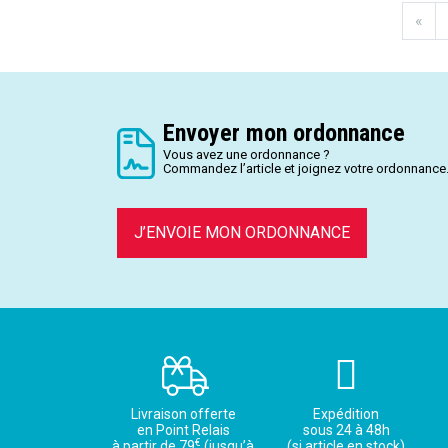
«
Envoyer mon ordonnance
Vous avez une ordonnance ?
Commandez l’article et joignez votre ordonnance
J’ENVOIE MON ORDONNANCE
Livraison offerte
Expédition
en Point Relais
sous 24 à 48h
€
à partir de 79
(jusqu’à
(si article en stock)