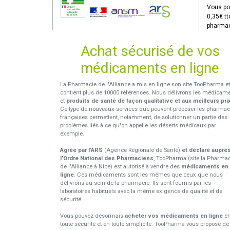
Vous po
0,35€ tt
pharmac
Achat sécurisé de vos
médicaments en ligne
La Pharmacie de l'Alliance a mis en ligne son site TooPharma et
contient plus de 10000 références. Nous délivrons les médicam
et
produits de santé de façon qualitative et aux meilleurs pri
Ce type de nouveaux services que peuvent proposer les pharmac
françaises permettent, notamment, de solutionner un partie des
problèmes liés à ce qu'on appelle les déserts médicaux par
exemple.
Agréé par l'ARS
(Agence Régionale de Santé)
et déclaré auprè
l’Ordre National des Pharmaciens
, TooPharma (site la Pharma
de l'Alliance à Nice) est autorisé à vendre des
médicaments en
ligne
. Ces médicaments sont les mêmes que ceux que nous
délivrons au sein de la pharmacie. Ils sont fournis par les
laboratoires habituels avec la même exigence de qualité et de
sécurité.
Vous pouvez désormais
acheter vos médicaments en ligne
e
toute sécurité et en toute simplicité. TooPharma vous propose de