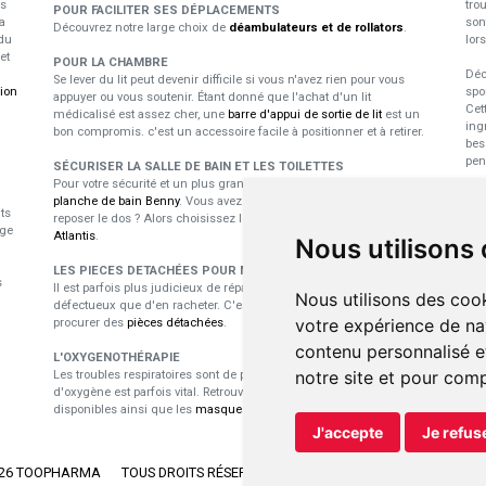
us
tro
POUR FACILITER SES DÉPLACEMENTS
a
son
Découvrez notre large choix de
déambulateurs et de rollators
.
du
lor
et
POUR LA CHAMBRE
Déc
Se lever du lit peut devenir difficile si vous n'avez rien pour vous
tion
spo
appuyer ou vous soutenir. Étant donné que l'achat d'un lit
Cet
médicalisé est assez cher, une
barre d'appui de sortie de lit
est un
ing
bon compromis. c'est un accessoire facile à positionner et à retirer.
bes
pen
SÉCURISER LA SALLE DE BAIN ET LES TOILETTES
Pour votre sécurité et un plus grand confort durant le bain, utilisez la
E
planche de bain Benny
. Vous avez besoin d'un dossier pour vous
ts
reposer le dos ? Alors choisissez le
siège pivotant pour baignoire
p
ige
Atlantis
.
Nous utilisons
Les
LES PIECES DETACHÉES POUR MATÉRIEL MÉDICAL
s
dan
Il est parfois plus judicieux de réparer du matériel médical
Nous utilisons des cook
nou
défectueux que d'en racheter. C'est là toute l'utilité de pouvoir se
pro
votre expérience de na
procurer des
pièces détachées
.
per
contenu personnalisé et
L'OXYGENOTHÉRAPIE
notre site et pour com
Les troubles respiratoires sont de plus ne plus récurrents et l'apport
d'oxygène est parfois vital. Retrouvez les
concentrateurs d'oxygène
disponibles ainsi que les
masques et lunettes
adaptés.
J'accepte
Je refus
026 TOOPHARMA
TOUS DROITS RÉSERVÉS.
APOTEKISTO
, PHARMACIE EN 