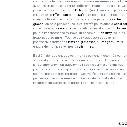
commander tous les
médicaments sans ordonnance
dont vo
avez besoin pour soulager les différents maux du quotidien. Cel
passe par les comprimés de
Doliprane
(médicament le plus ven
en France), d'
Efferalgan
ou de
Dafalgan
pour soulager douleurs 
maux de tête ou bien des sirops pour soulager la
toux sèche
ou
grasse
. On peut penser aussi aux laxatifs pour traiter la
constipa
occasionnelle, la
cetirizine
pour soulager les allergies, du
Fervex
pour le traitement des rhumes ou encore du
Donormyl
pour les
troubles du sommeil. Tout ce que vous pouvez trouver en
pharmacie comme des
tests de grossesse
, du
magnésium
ou
encore de multiples formes de
vitamines
.
Il est à noter que chaque commande contenant des médicamen
sans ordonnance est vérifiée par un pharmacien. Et comme l'ex
la réglementation, un questionnaire santé permet une analyse
pharmaceutique correspondant à celle que vous pouvez avoir au
sein même de notre pharmacie. Ces vérifications indispensable
permettent d’assurer une sécurité optimale de l’utilisation des
médicaments achetés en ligne et donc pour votre santé.
© 2