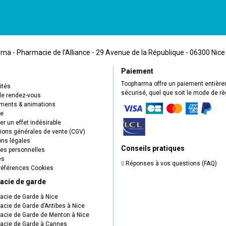
a - Pharmacie de l’Alliance - 29 Avenue de la République - 06300 Nice
Paiement
Toopharma offre un paiement entièr
ités
sécurisé, quel que soit le mode de r
de rendez-vous
ents & animations
ue
r un effet indésirable
ions générales de vente (CGV)
ns légales
Conseils pratiques
s personnelles
es
Réponses à vos questions (FAQ)
éférences Cookies
acie de garde
cie de Garde à Nice
cie de Garde d’Antibes à Nice
cie de Garde de Menton à Nice
cie de Garde à Cannes