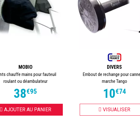
MOBIO
DIVERS
nts chauffe mains pour fauteuil
Embout de rechange pour cann
roulant ou déambulateur
marche Tango
38
10
€
95
€
74
AJOUTER AU PANIER
VISUALISER