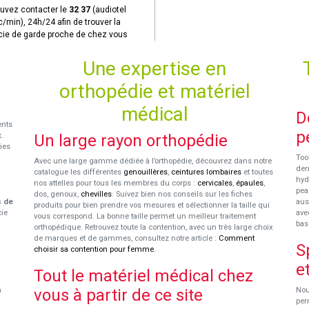
uvez contacter le
32 37
(audiotel
c/min), 24h/24 afin de trouver la
ie de garde proche de chez vous
Une expertise en
orthopédie et matériel
médical
D
ents
p
x
.
Un large rayon orthopédie
ies
Too
Avec une large gamme dédiée à l’orthopédie, découvrez dans notre
der
catalogue les différentes
genouillères
,
ceintures lombaires
et toutes
hyd
nos attelles pour tous les membres du corps :
cervicales
,
épaules
,
pea
dos, genoux,
chevilles
. Suivez bien nos conseils sur les fiches
s de
aus
produits pour bien prendre vos mesures et sélectionner la taille qui
cie
ave
vous correspond. La bonne taille permet un meilleur traitement
bas
orthopédique. Retrouvez toute la contention, avec un très large choix
de marques et de gammes, consultez notre article :
Comment
S
choisir sa contention pour femme
.
e
Tout le matériel médical chez
n
vous à partir de ce site
Nou
per