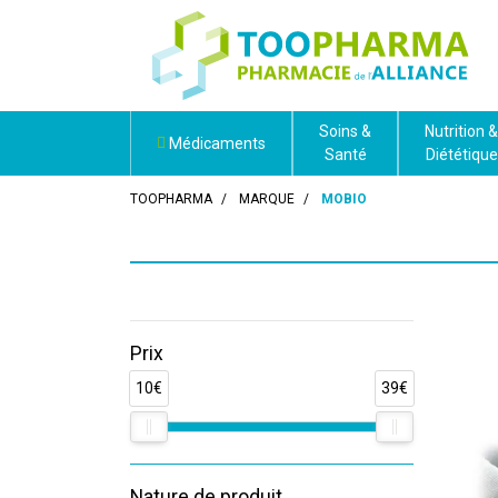
Soins &
Nutrition &
Médicaments
Santé
Diététique
TOOPHARMA
MARQUE
MOBIO
Prix
10€
39€
Nature de produit