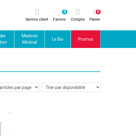
0
0
Service client
Favoris
Compte
Panier
die
Matériel
Le Bio
Promos
tion
Médical