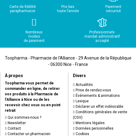
Carte de fidélité
Prix bas
Paiement
parapharmacie
toute l’année
sécurisé
Nombreux
Professionnels
modes
mandat administratif
de paiement
accepté
Toopharma - Pharmacie de l’Alliance - 29 Avenue de la République
- 06300 Nice - France
À propos
Divers
Toopharma vous permet de
Actualités
commander en ligne, de retirer
Prise de rendez-vous
vos produits à la Pharmacie de
Événements & animations
l’Alliance à Nice ou de les
Lexique
recevoir chez vous ou en point
Déclarer un effet indésirable
retrait
Conditions générales de vente
Qui sommes-nous ?
(CGV)
Newsletter
Mentions légales
Contact
Données personnelles
Contacter un pharmacien
Cookies