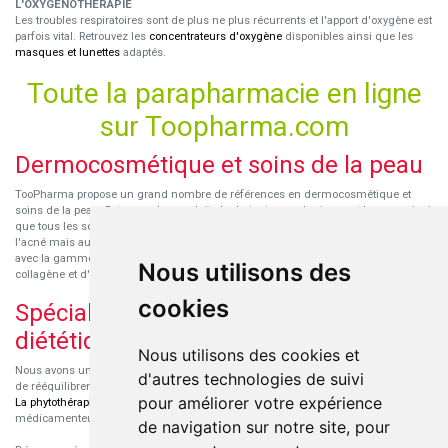
L'OXYGENOTHÉRAPIE
Les troubles respiratoires sont de plus ne plus récurrents et l'apport d'oxygène est
parfois vital. Retrouvez les
concentrateurs d'oxygène
disponibles ainsi que les
masques et lunettes
adaptés.
Toute la parapharmacie en ligne
sur Toopharma.com
Dermocosmétique et soins de la peau
TooPharma propose un grand nombre de références en dermocosmétique et
soins de la peau. Retrouvez les produits hydratants pour le visage et le corps ainsi
que tous les soins pour peaux sensibles ou à tendance atopique, les soins pour
l'acné mais aussi des démaquillants. Découvrez nos nouvelles références SVR
avec la gamme anti-âge pour les peaux encore jeunes
SVR-Biotic
, à base de
Nous utilisons des
collagène et d'acide hyaluronique.
cookies
Spécialisation en micronutrition et
diététique
Nous utilisons des cookies et
Nous avons un engouement particulier pour la micronutrition qui permet souvent
d'autres technologies de suivi
de rééquilibrer des carences ou d'améliorer des troubles métaboliques mineurs.
pour améliorer votre expérience
La phytothérapie
et
l'aromathérapie
sont souvent complémentaires de traitements
médicamenteux lorsqu'ils sont bien conseillés.
de navigation sur notre site, pour