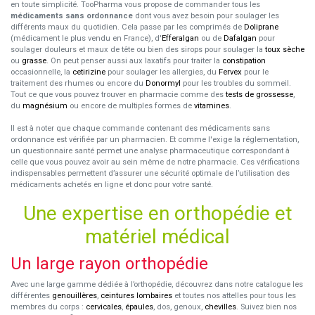
en toute simplicité. TooPharma vous propose de commander tous les
médicaments sans ordonnance
dont vous avez besoin pour soulager les
différents maux du quotidien. Cela passe par les comprimés de
Doliprane
(médicament le plus vendu en France), d'
Efferalgan
ou de
Dafalgan
pour
soulager douleurs et maux de tête ou bien des sirops pour soulager la
toux sèche
ou
grasse
. On peut penser aussi aux laxatifs pour traiter la
constipation
occasionnelle, la
cetirizine
pour soulager les allergies, du
Fervex
pour le
traitement des rhumes ou encore du
Donormyl
pour les troubles du sommeil.
Tout ce que vous pouvez trouver en pharmacie comme des
tests de grossesse
,
du
magnésium
ou encore de multiples formes de
vitamines
.
Il est à noter que chaque commande contenant des médicaments sans
ordonnance est vérifiée par un pharmacien. Et comme l'exige la réglementation,
un questionnaire santé permet une analyse pharmaceutique correspondant à
celle que vous pouvez avoir au sein même de notre pharmacie. Ces vérifications
indispensables permettent d’assurer une sécurité optimale de l’utilisation des
médicaments achetés en ligne et donc pour votre santé.
Une expertise en orthopédie et
matériel médical
Un large rayon orthopédie
Avec une large gamme dédiée à l’orthopédie, découvrez dans notre catalogue les
différentes
genouillères
,
ceintures lombaires
et toutes nos attelles pour tous les
membres du corps :
cervicales
,
épaules
, dos, genoux,
chevilles
. Suivez bien nos