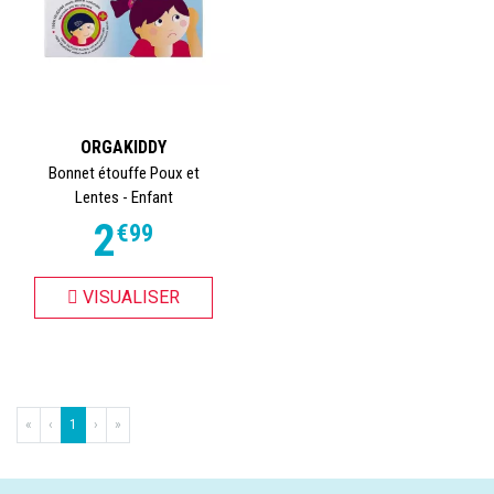
ORGAKIDDY
Bonnet étouffe Poux et
Lentes - Enfant
2
€
99
VISUALISER
«
‹
1
›
»