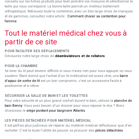
conseils sur les fiches produits pour bien prendre vos mesures et sélectionner la
taille qui vous correspond. La bonne taille permet un meilleur traitement
orthopédique. Retrouvez toute la contention, avec un très large choix de marques
et de gammes, consultez notre article :
Comment choisir sa contention pour
femme
.
Tout le matériel médical chez vous à
partir de ce site
POUR FACILITER SES DÉPLACEMENTS
Découvrez notre large choix de
déambulateurs et de rollators
.
POUR LA CHAMBRE
Se lever du lit peut devenir difficile si vous n'avez rien pour vous appuyer ou vous
soutenir. Étant donné que l'achat d'un lit médicalisé est assez cher, une
barre
d'appui de sortie de lit
est un bon compromis. c'est un accessoire facile à
positionner et à retirer.
SÉCURISER LA SALLE DE BAIN ET LES TOILETTES
Pour votre sécurité et un plus grand confort durant le bain, utilisez la
planche de
bain Benny
. Vous avez besoin d'un dossier pour vous reposer le dos ? Alors
choisissez le
siège pivotant pour baignoire Atlantis
.
LES PIECES DETACHÉES POUR MATÉRIEL MÉDICAL
Il est parfois plus judicieux de réparer du matériel médical défectueux que d'en
racheter. C'est là toute l'utilité de pouvoir se procurer des
pièces détachées
.