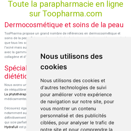
Toute la parapharmacie en ligne
sur Toopharma.com
Dermocosmétique et soins de la peau
TooPharma propose un grand nombre de références en dermocosmétique et
soins de la peau. Retrouvez les produits hydratants pour le visage et le corps ainsi
que tous les soins pour peaux sensibles ou à tendance atopique, les soins pour
l'acné mais aussi des démaquillants. Découvrez nos nouvelles références SVR
avec la gamme anti-âge pour les peaux encore jeunes
SVR-Biotic
, à base de
Nous utilisons des
collagène et d'acide hyaluronique.
cookies
Spécialisation en micronutrition et
diététique
Nous utilisons des cookies et
Nous avons un engouement particulier pour la micronutrition qui permet souvent
d'autres technologies de suivi
de rééquilibrer des carences ou d'améliorer des troubles métaboliques mineurs.
pour améliorer votre expérience
La phytothérapie
et
l'aromathérapie
sont souvent complémentaires de traitements
médicamenteux lorsqu'ils sont bien conseillés.
de navigation sur notre site, pour
vous montrer un contenu
Découvrez également les protéines et les produits de nutrition sportive,
notamment au sein de la gamme française
Eric Favre
. Cette gamme est
personnalisé et des publicités
définitivement axée sur le choix qualitatif des ingrédients et sur une formulation
ciblées, pour analyser le trafic de
qui scie parfaitement aux besoins de chaque sportif. La gamme hydratation
Hydrafull
est pensée pour une hydratation maximale.
notre site et pour comprendre la