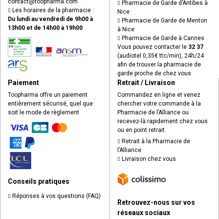
contact
@
toopharma.com
Pharmacie de Garde d’Antibes à
Les horaires de la pharmacie :
Nice
Du lundi au vendredi de 9h00 à
Pharmacie de Garde de Menton
13h00 et de 14h00 à 19h00
à Nice
Pharmacie de Garde à Cannes
Vous pouvez contacter le
32 37
(audiotel 0,35€ ttc/min), 24h/24
afin de trouver la pharmacie de
garde proche de chez vous
Paiement
Retrait / Livraison
Toopharma offre un paiement
Commandez en ligne et venez
entièrement sécurisé, quel que
chercher votre commande à la
soit le mode de règlement
Pharmacie de l’Alliance ou
recevez-là rapidement chez vous
ou en point retrait
Retrait à la Pharmacie de
l’Alliance
Livraison chez vous
Conseils pratiques
Réponses à vos questions (FAQ)
Retrouvez-nous sur vos
réseaux sociaux