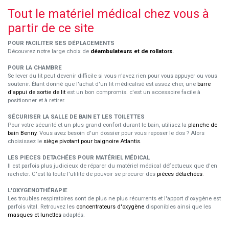
Tout le matériel médical chez vous à
partir de ce site
POUR FACILITER SES DÉPLACEMENTS
Découvrez notre large choix de
déambulateurs et de rollators
.
POUR LA CHAMBRE
Se lever du lit peut devenir difficile si vous n'avez rien pour vous appuyer ou vous
soutenir. Étant donné que l'achat d'un lit médicalisé est assez cher, une
barre
d'appui de sortie de lit
est un bon compromis. c'est un accessoire facile à
positionner et à retirer.
SÉCURISER LA SALLE DE BAIN ET LES TOILETTES
Pour votre sécurité et un plus grand confort durant le bain, utilisez la
planche de
bain Benny
. Vous avez besoin d'un dossier pour vous reposer le dos ? Alors
choisissez le
siège pivotant pour baignoire Atlantis
.
LES PIECES DETACHÉES POUR MATÉRIEL MÉDICAL
Il est parfois plus judicieux de réparer du matériel médical défectueux que d'en
racheter. C'est là toute l'utilité de pouvoir se procurer des
pièces détachées
.
L'OXYGENOTHÉRAPIE
Les troubles respiratoires sont de plus ne plus récurrents et l'apport d'oxygène est
parfois vital. Retrouvez les
concentrateurs d'oxygène
disponibles ainsi que les
masques et lunettes
adaptés.