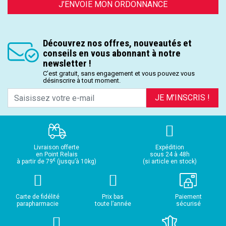
J’ENVOIE MON ORDONNANCE
Découvrez nos offres, nouveautés et
conseils en vous abonnant à notre
newsletter !
C’est gratuit, sans engagement et vous pouvez vous
désinscrire à tout moment.
JE M’INSCRIS !
Livraison offerte
Expédition
en Point Relais
sous 24 à 48h
€
à partir de 79
(jusqu’à 10kg)
(si article en stock)
Carte de fidélité
Prix bas
Paiement
parapharmacie
toute l’année
sécurisé