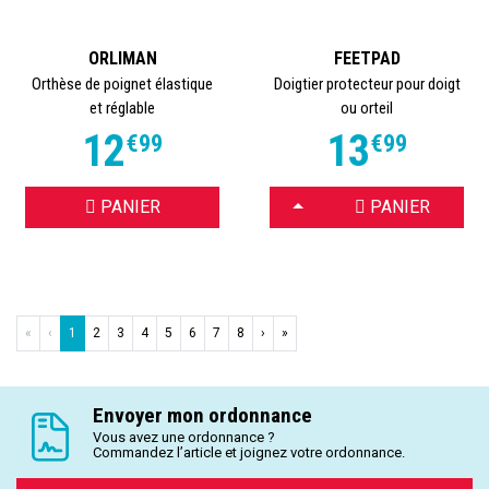
ORLIMAN
FEETPAD
Orthèse de poignet élastique
Doigtier protecteur pour doigt
et réglable
ou orteil
12
13
€
99
€
99
CHOISIR
PANIER
PANIER
«
‹
1
2
3
4
5
6
7
8
›
»
Envoyer mon ordonnance
Vous avez une ordonnance ?
Commandez l’article et joignez votre ordonnance.