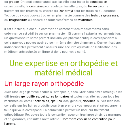
ou
grasse
. On peut penser aussi aux laxatifs pour traiter la
constipation
occasionnelle, la
cetirizine
pour soulager les allergies, du
Fervex
pour le
traitement des rhumes ou encore du
Donormyl
pour les troubles du sommeil.
Tout ce que vous pouvez trouver en pharmacie comme des
tests de grossesse
,
du
magnésium
ou encore de multiples formes de
vitamines
.
Il est à noter que chaque commande contenant des médicaments sans
ordonnance est vérifiée par un pharmacien. Et comme l'exige la réglementation,
un questionnaire santé permet une analyse pharmaceutique correspondant à
celle que vous pouvez avoir au sein même de notre pharmacie. Ces vérifications
indispensables permettent d’assurer une sécurité optimale de l’utilisation des
médicaments achetés en ligne et donc pour votre santé.
Une expertise en orthopédie et
matériel médical
Un large rayon orthopédie
Avec une large gamme dédiée à l’orthopédie, découvrez dans notre catalogue les
différentes
genouillères
,
ceintures lombaires
et toutes nos attelles pour tous les
membres du corps :
cervicales
,
épaules
, dos, genoux,
chevilles
. Suivez bien nos
conseils sur les fiches produits pour bien prendre vos mesures et sélectionner la
taille qui vous correspond. La bonne taille permet un meilleur traitement
orthopédique. Retrouvez toute la contention, avec un très large choix de marques
et de gammes, consultez notre article :
Comment choisir sa contention pour
femme
.