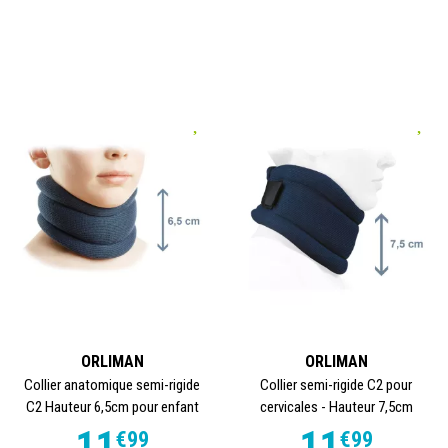
pour trouver la solution orthopédique adaptée à vos
besoins. Consultez dès maintenant notre sélection et
améliorez votre confort de vie au quotidien.
Vous retrouverez sur le site
TOOPHARMA
un large choix
de produits Orliman tel que les attelles de poignet, les
genouillère, les colliers cervicaux, les ceintures lombaires
et bien d'autres ainsi que ses
différentes gammes
,
pédiatrique, sport, cryothérapie...
Si vous souhaitez plus de renseignements sur un de nos
produits
ORLIMAN en vente
sur le site TooPharma,
rendez-vous sur les fiches produits ou
ORLIMAN
ORLIMAN
Collier anatomique semi-rigide
Collier semi-rigide C2 pour
Contactez le service client TOOPHARMA au :
C2 Hauteur 6,5cm pour enfant
cervicales - Hauteur 7,5cm
09.87.78.98.61
11
11
€
99
€
99