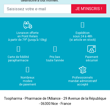
désinscrire à tout moment.
JE M’INSCRIS !
Livraison offerte
Expédition
en Point Relais
sous 24 à 48h
€
à partir de 79
(jusqu’à 10kg)
(si article en stock)
Carte de fidélité
Prix bas
Paiement
parapharmacie
toute l’année
sécurisé
Nombreux
Professionnels
modes
mandat administratif
de paiement
accepté
Toopharma - Pharmacie de l’Alliance - 29 Avenue de la République
- 06300 Nice - France