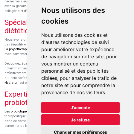
l'acné mais aussi des démaquillants. Découvrez nos nouvelles références SVR
avec la gamme anti-âge pour les peaux encore jeunes
SVR-Biotic
, à base de
Nous utilisons des
collagène et d'acide hyaluronique.
cookies
Spécialisation en micronutrition et
diététique
Nous utilisons des cookies et
Nous avons un engouement particulier pour la micronutrition qui permet souvent
d'autres technologies de suivi
de rééquilibrer des carences ou d'améliorer des troubles métaboliques mineurs.
pour améliorer votre expérience
La phytothérapie
et
l'aromathérapie
sont souvent complémentaires de traitements
médicamenteux lorsqu'ils sont bien conseillés.
de navigation sur notre site, pour
vous montrer un contenu
Découvrez également les protéines et les produits de nutrition sportive,
notamment au sein de la gamme française
Eric Favre
. Cette gamme est
personnalisé et des publicités
définitivement axée sur le choix qualitatif des ingrédients et sur une formulation
ciblées, pour analyser le trafic de
qui scie parfaitement aux besoins de chaque sportif. La gamme hydratation
Hydrafull
est pensée pour une hydratation maximale.
notre site et pour comprendre la
provenance de nos visiteurs.
Expertise dans le domaine des
probiotiques
J'accepte
Les probiotiques
font parti des découvertes médicales majeures dans l'arsenal
thérapeutique naturel de ces dernières années. Nous nous sommes spécialisés
Je refuse
dans ce domaine pour sélectionner les produits de qualité et pour pouvoir vous
conseiller de façon pertinente.
Changer mes préférences