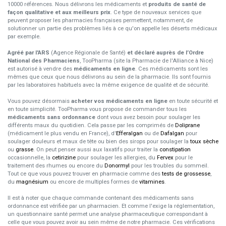
10000 références. Nous délivrons les médicaments et
produits de santé de
façon qualitative et aux meilleurs prix
. Ce type de nouveaux services que
peuvent proposer les pharmacies françaises permettent, notamment, de
solutionner un partie des problèmes liés à ce qu'on appelle les déserts médicaux
par exemple.
Agréé par l'ARS
(Agence Régionale de Santé)
et déclaré auprès de l’Ordre
National des Pharmaciens
, TooPharma (site la Pharmacie de l'Alliance à Nice)
est autorisé à vendre des
médicaments en ligne
. Ces médicaments sont les
mêmes que ceux que nous délivrons au sein de la pharmacie. Ils sont fournis
par les laboratoires habituels avec la même exigence de qualité et de sécurité.
Vous pouvez désormais
acheter vos médicaments en ligne
en toute sécurité et
en toute simplicité. TooPharma vous propose de commander tous les
médicaments sans ordonnance
dont vous avez besoin pour soulager les
différents maux du quotidien. Cela passe par les comprimés de
Doliprane
(médicament le plus vendu en France), d'
Efferalgan
ou de
Dafalgan
pour
soulager douleurs et maux de tête ou bien des sirops pour soulager la
toux sèche
ou
grasse
. On peut penser aussi aux laxatifs pour traiter la
constipation
occasionnelle, la
cetirizine
pour soulager les allergies, du
Fervex
pour le
traitement des rhumes ou encore du
Donormyl
pour les troubles du sommeil.
Tout ce que vous pouvez trouver en pharmacie comme des
tests de grossesse
,
du
magnésium
ou encore de multiples formes de
vitamines
.
Il est à noter que chaque commande contenant des médicaments sans
ordonnance est vérifiée par un pharmacien. Et comme l'exige la réglementation,
un questionnaire santé permet une analyse pharmaceutique correspondant à
celle que vous pouvez avoir au sein même de notre pharmacie. Ces vérifications