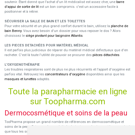
soutenir. Étant donné que l'achat d'un lit médicalisé est assez cher, une
barre
d'appui de sortie de lit
est un bon compromis. c'est un accessoire facile à
positionner et à retirer.
SÉCURISER LA SALLE DE BAIN ET LES TOILETTES
Pour votre sécurité et un plus grand confort durant le bain, utilisez la
planche de
bain Benny
. Vous avez besoin d'un dossier pour vous reposer le dos ? Alors
choisissez le
siège pivotant pour baignoire Atlantis
.
LES PIECES DETACHÉES POUR MATÉRIEL MÉDICAL
Il est parfois plus judicieux de réparer du matériel médical défectueux que d'en
racheter. C'est là toute l'utilité de pouvoir se procurer des
pièces détachées
.
L'OXYGENOTHÉRAPIE
Les troubles respiratoires sont de plus ne plus récurrents et l'apport d'oxygène est
parfois vital. Retrouvez les
concentrateurs d'oxygène
disponibles ainsi que les
masques et lunettes
adaptés.
Toute la parapharmacie en ligne
sur Toopharma.com
Dermocosmétique et soins de la peau
TooPharma propose un grand nombre de références en dermocosmétique et
soins de la peau. Retrouvez les produits hydratants pour le visage et le corps ainsi
que tous les soins pour peaux sensibles ou à tendance atopique, les soins pour