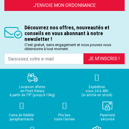
J’ENVOIE MON ORDONNANCE
Découvrez nos offres, nouveautés et
conseils en vous abonnant à notre
newsletter !
C’est gratuit, sans engagement et vous pouvez vous
désinscrire à tout moment.
JE M’INSCRIS !
Livraison offerte
Expédition
en Point Relais
sous 24 à 48h
€
à partir de 79
(jusqu’à 10kg)
(si article en stock)
Carte de fidélité
Prix bas
Paiement
parapharmacie
toute l’année
sécurisé