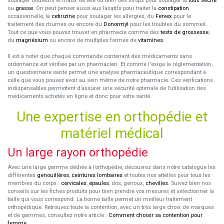
soulager douleurs et maux de tête ou bien des sirops pour soulager la
toux sèche
ou
grasse
. On peut penser aussi aux laxatifs pour traiter la
constipation
occasionnelle, la
cetirizine
pour soulager les allergies, du
Fervex
pour le
traitement des rhumes ou encore du
Donormyl
pour les troubles du sommeil.
Tout ce que vous pouvez trouver en pharmacie comme des
tests de grossesse
,
du
magnésium
ou encore de multiples formes de
vitamines
.
Il est à noter que chaque commande contenant des médicaments sans
ordonnance est vérifiée par un pharmacien. Et comme l'exige la réglementation,
un questionnaire santé permet une analyse pharmaceutique correspondant à
celle que vous pouvez avoir au sein même de notre pharmacie. Ces vérifications
indispensables permettent d’assurer une sécurité optimale de l’utilisation des
médicaments achetés en ligne et donc pour votre santé.
Une expertise en orthopédie et
matériel médical
Un large rayon orthopédie
Avec une large gamme dédiée à l’orthopédie, découvrez dans notre catalogue les
différentes
genouillères
,
ceintures lombaires
et toutes nos attelles pour tous les
membres du corps :
cervicales
,
épaules
, dos, genoux,
chevilles
. Suivez bien nos
conseils sur les fiches produits pour bien prendre vos mesures et sélectionner la
taille qui vous correspond. La bonne taille permet un meilleur traitement
orthopédique. Retrouvez toute la contention, avec un très large choix de marques
et de gammes, consultez notre article :
Comment choisir sa contention pour
femme
.