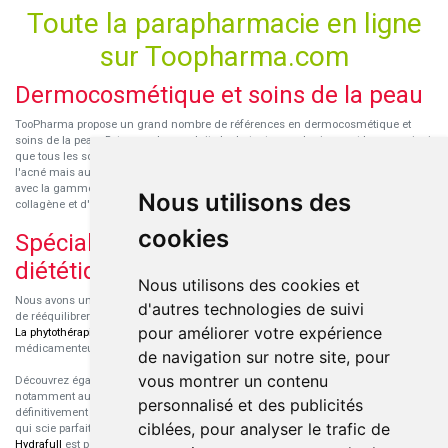
Toute la parapharmacie en ligne
sur Toopharma.com
Dermocosmétique et soins de la peau
TooPharma propose un grand nombre de références en dermocosmétique et
soins de la peau. Retrouvez les produits hydratants pour le visage et le corps ainsi
que tous les soins pour peaux sensibles ou à tendance atopique, les soins pour
l'acné mais aussi des démaquillants. Découvrez nos nouvelles références SVR
avec la gamme anti-âge pour les peaux encore jeunes
SVR-Biotic
, à base de
Nous utilisons des
collagène et d'acide hyaluronique.
cookies
Spécialisation en micronutrition et
diététique
Nous utilisons des cookies et
Nous avons un engouement particulier pour la micronutrition qui permet souvent
d'autres technologies de suivi
de rééquilibrer des carences ou d'améliorer des troubles métaboliques mineurs.
pour améliorer votre expérience
La phytothérapie
et
l'aromathérapie
sont souvent complémentaires de traitements
médicamenteux lorsqu'ils sont bien conseillés.
de navigation sur notre site, pour
vous montrer un contenu
Découvrez également les protéines et les produits de nutrition sportive,
notamment au sein de la gamme française
Eric Favre
. Cette gamme est
personnalisé et des publicités
définitivement axée sur le choix qualitatif des ingrédients et sur une formulation
ciblées, pour analyser le trafic de
qui scie parfaitement aux besoins de chaque sportif. La gamme hydratation
Hydrafull
est pensée pour une hydratation maximale.