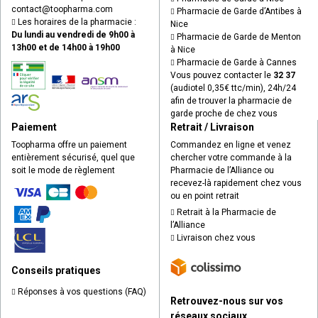
contact
@
toopharma.com
Pharmacie de Garde d’Antibes à
Les horaires de la pharmacie :
Nice
Du lundi au vendredi de 9h00 à
Pharmacie de Garde de Menton
13h00 et de 14h00 à 19h00
à Nice
Pharmacie de Garde à Cannes
Vous pouvez contacter le
32 37
(audiotel 0,35€ ttc/min), 24h/24
afin de trouver la pharmacie de
garde proche de chez vous
Paiement
Retrait / Livraison
Toopharma offre un paiement
Commandez en ligne et venez
entièrement sécurisé, quel que
chercher votre commande à la
soit le mode de règlement
Pharmacie de l’Alliance ou
recevez-là rapidement chez vous
ou en point retrait
Retrait à la Pharmacie de
l’Alliance
Livraison chez vous
Conseils pratiques
Réponses à vos questions (FAQ)
Retrouvez-nous sur vos
réseaux sociaux