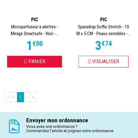
PIC
PIC
Microperfuseur à ailettes -
Sparadrap Soffix Stretch - 10
Mirage Smartsafe - Noir -...
M x 5 CM - Peaux sensibles -...
1
3
€
00
€
74
PANIER
VISUALISER
«
‹
1
›
»
Envoyer mon ordonnance
Vous avez une ordonnance ?
Commandez l’article et joignez votre ordonnance.