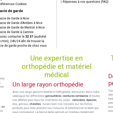
Réponses à vos questions (FAQ)
éférences Cookies
acie de garde
cie de Garde à Nice
cie de Garde d’Antibes à Nice
cie de Garde de Menton à Nice
cie de Garde à Cannes
uvez contacter le
32 37
(audiotel
c/min), 24h/24 afin de trouver la
ie de garde proche de chez vous
Une expertise en
orthopédie et matériel
médical
D
ents
p
x
.
Un large rayon orthopédie
ies
Too
Avec une large gamme dédiée à l’orthopédie, découvrez dans notre
der
catalogue les différentes
genouillères
,
ceintures lombaires
et toutes
hyd
nos attelles pour tous les membres du corps :
cervicales
,
épaules
,
pea
dos, genoux,
chevilles
. Suivez bien nos conseils sur les fiches
s de
aus
produits pour bien prendre vos mesures et sélectionner la taille qui
cie
ave
vous correspond. La bonne taille permet un meilleur traitement