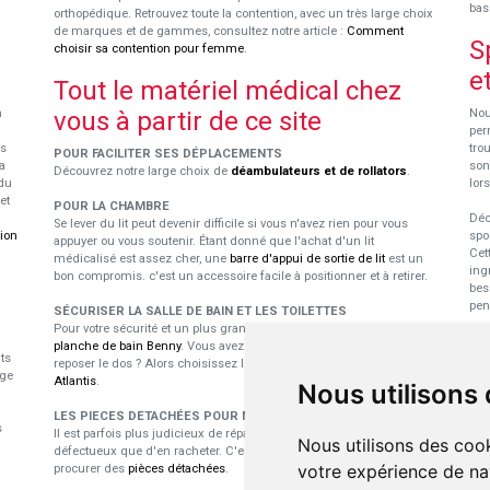
bas
orthopédique. Retrouvez toute la contention, avec un très large choix
de marques et de gammes, consultez notre article :
Comment
S
choisir sa contention pour femme
.
e
Tout le matériel médical chez
n
vous à partir de ce site
Nou
per
us
tro
POUR FACILITER SES DÉPLACEMENTS
a
son
Découvrez notre large choix de
déambulateurs et de rollators
.
du
lor
et
POUR LA CHAMBRE
Déc
Se lever du lit peut devenir difficile si vous n'avez rien pour vous
tion
spo
appuyer ou vous soutenir. Étant donné que l'achat d'un lit
Cet
médicalisé est assez cher, une
barre d'appui de sortie de lit
est un
ing
bon compromis. c'est un accessoire facile à positionner et à retirer.
bes
pen
SÉCURISER LA SALLE DE BAIN ET LES TOILETTES
Pour votre sécurité et un plus grand confort durant le bain, utilisez la
E
planche de bain Benny
. Vous avez besoin d'un dossier pour vous
ts
reposer le dos ? Alors choisissez le
siège pivotant pour baignoire
p
ige
Atlantis
.
Nous utilisons
Les
LES PIECES DETACHÉES POUR MATÉRIEL MÉDICAL
s
dan
Il est parfois plus judicieux de réparer du matériel médical
Nous utilisons des cook
nou
défectueux que d'en racheter. C'est là toute l'utilité de pouvoir se
pro
votre expérience de na
procurer des
pièces détachées
.
per