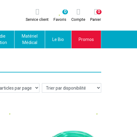
0
0
Service client
Favoris
Compte
Panier
die
Matériel
Le Bio
Promos
tion
Médical