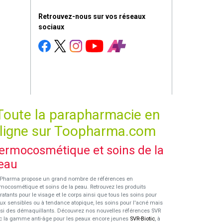
Retrouvez-nous sur vos réseaux
sociaux
Toute la parapharmacie en
ligne sur Toopharma.com
ermocosmétique et soins de la
eau
Pharma propose un grand nombre de références en
mocosmétique et soins de la peau. Retrouvez les produits
ratants pour le visage et le corps ainsi que tous les soins pour
ux sensibles ou à tendance atopique, les soins pour l'acné mais
si des démaquillants. Découvrez nos nouvelles références SVR
c la gamme anti-âge pour les peaux encore jeunes
SVR-Biotic
, à