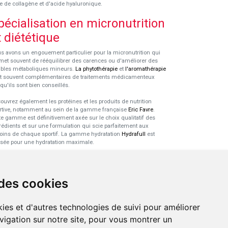
e de collagène et d'acide hyaluronique.
pécialisation en micronutrition
t diététique
s avons un engouement particulier pour la micronutrition qui
met souvent de rééquilibrer des carences ou d'améliorer des
ubles métaboliques mineurs.
La phytothérapie
et
l'aromathérapie
t souvent complémentaires de traitements médicamenteux
squ'ils sont bien conseillés.
ouvrez également les protéines et les produits de nutrition
rtive, notamment au sein de la gamme française
Eric Favre
.
te gamme est définitivement axée sur le choix qualitatif des
rédients et sur une formulation qui scie parfaitement aux
oins de chaque sportif. La gamme hydratation
Hydrafull
est
sée pour une hydratation maximale.
xpertise dans le domaine des
robiotiques
 des cookies
 probiotiques
font parti des découvertes médicales majeures
s l'arsenal thérapeutique naturel de ces dernières années. Nous
ies et d'autres technologies de suivi pour améliorer
s sommes spécialisés dans ce domaine pour sélectionner les
duits de qualité et pour pouvoir vous conseiller de façon
vigation sur notre site, pour vous montrer un
tinente.