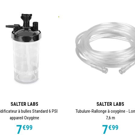
SALTER LABS
SALTER LABS
dificateur à bulles Standard 6 PSI
Tubulure-Rallonge à oxygène - Lo
appareil Oxygène
7,6 m
7
7
€
99
€
99