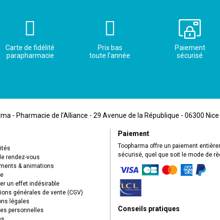
Carte de fidélité
Prix bas
Paiement
parapharmacie
toute l’année
sécurisé
a - Pharmacie de l’Alliance - 29 Avenue de la République - 06300 Nice
Paiement
Toopharma offre un paiement entièr
ités
sécurisé, quel que soit le mode de r
de rendez-vous
ents & animations
ue
r un effet indésirable
ions générales de vente (CGV)
ns légales
Conseils pratiques
s personnelles
es