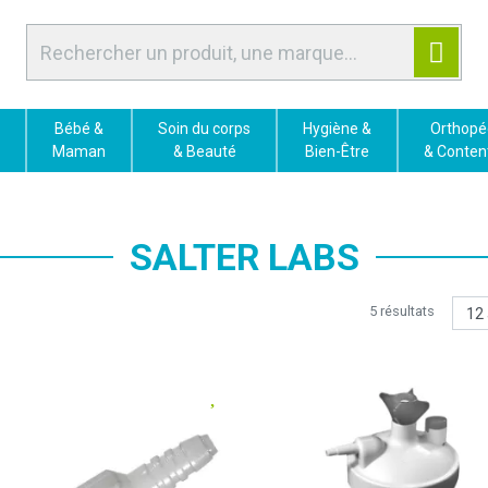
Bébé &
Soin du corps
Hygiène &
Orthopé
Maman
& Beauté
Bien-Être
& Conten
SALTER LABS
5 résultats