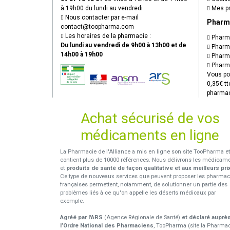
à 19h00 du lundi au vendredi
Mes pr
Nous contacter par e-mail
Pharm
contact
@
toopharma.com
Les horaires de la pharmacie :
Pharma
Du lundi au vendredi de 9h00 à 13h00 et de
Pharma
14h00 à 19h00
Pharma
Pharma
Vous po
0,35€ tt
pharmac
Achat sécurisé de vos
médicaments en ligne
La Pharmacie de l'Alliance a mis en ligne son site TooPharma et
contient plus de 10000 références. Nous délivrons les médicam
et
produits de santé de façon qualitative et aux meilleurs pri
Ce type de nouveaux services que peuvent proposer les pharmac
françaises permettent, notamment, de solutionner un partie des
problèmes liés à ce qu'on appelle les déserts médicaux par
exemple.
Agréé par l'ARS
(Agence Régionale de Santé)
et déclaré auprè
l’Ordre National des Pharmaciens
, TooPharma (site la Pharma