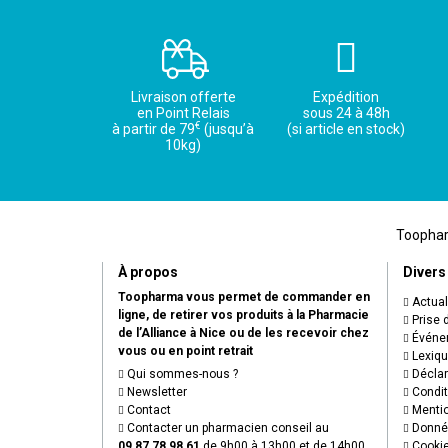
Livraison offerte
Expédition
en Point Relais
sous 24 à 48h
€
à partir de 79
(jusqu’à
(si article en stock)
10kg)
Toopharm
À propos
Divers
Toopharma vous permet de commander en
Actual
ligne, de retirer vos produits à la Pharmacie
Prise 
de l’Alliance à Nice ou de les recevoir chez
Événem
vous ou en point retrait
Lexiq
Qui sommes-nous ?
Déclare
Newsletter
Condit
Contact
Mentio
Contacter un pharmacien conseil au
Donnée
09 87 78 98 61
de 9h00 à 13h00 et de 14h00
Cooki