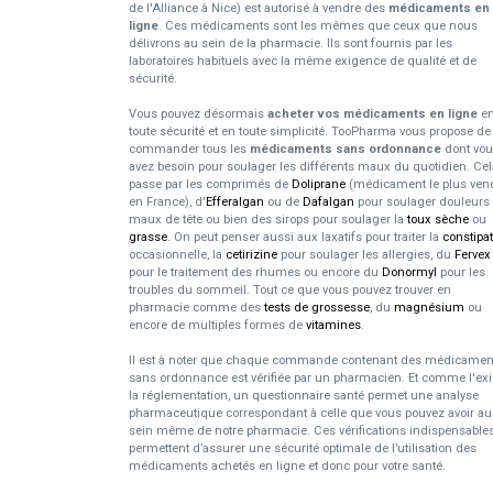
de l'Alliance à Nice) est autorisé à vendre des
médicaments en
ligne
. Ces médicaments sont les mêmes que ceux que nous
délivrons au sein de la pharmacie. Ils sont fournis par les
laboratoires habituels avec la même exigence de qualité et de
sécurité.
Vous pouvez désormais
acheter vos médicaments en ligne
e
toute sécurité et en toute simplicité. TooPharma vous propose de
commander tous les
médicaments sans ordonnance
dont vo
avez besoin pour soulager les différents maux du quotidien. Cel
passe par les comprimés de
Doliprane
(médicament le plus ven
en France), d'
Efferalgan
ou de
Dafalgan
pour soulager douleurs 
maux de tête ou bien des sirops pour soulager la
toux sèche
ou
grasse
. On peut penser aussi aux laxatifs pour traiter la
constipa
occasionnelle, la
cetirizine
pour soulager les allergies, du
Fervex
pour le traitement des rhumes ou encore du
Donormyl
pour les
troubles du sommeil. Tout ce que vous pouvez trouver en
pharmacie comme des
tests de grossesse
, du
magnésium
ou
encore de multiples formes de
vitamines
.
Il est à noter que chaque commande contenant des médicamen
sans ordonnance est vérifiée par un pharmacien. Et comme l'ex
la réglementation, un questionnaire santé permet une analyse
pharmaceutique correspondant à celle que vous pouvez avoir au
sein même de notre pharmacie. Ces vérifications indispensable
permettent d’assurer une sécurité optimale de l’utilisation des
médicaments achetés en ligne et donc pour votre santé.