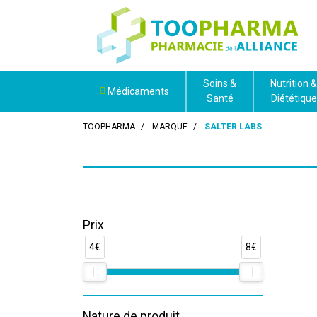
Soins &
Nutrition &
Médicaments
Santé
Diététique
TOOPHARMA
MARQUE
SALTER LABS
Prix
4€
8€
Nature de produit