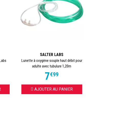
SALTER LABS
 Labs
Lunette à oxygène souple haut débit pour
adulte avec tubulure 1,20m
7
€
99
R
AJOUTER AU PANIER