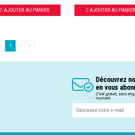
AJOUTER AU PANIER
AJOUTER AU PANIE
‹
1
›
»
Découvrez no
en vous abonn
.
C’est gratuit, sans en
moment.