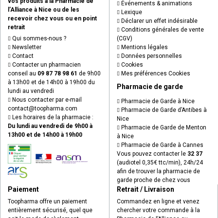
vos produits à la Pharmacie de
Événements & animations
l’Alliance à Nice ou de les
Lexique
recevoir chez vous ou en point
Déclarer un effet indésirable
retrait
Conditions générales de vente
Qui sommes-nous ?
(CGV)
Newsletter
Mentions légales
Contact
Données personnelles
Contacter un pharmacien
Cookies
conseil au
09 87 78 98 61
de 9h00
Mes préférences Cookies
à 13h00 et de 14h00 à 19h00 du
Pharmacie de garde
lundi au vendredi
Nous contacter par e-mail
Pharmacie de Garde à Nice
contact
@
toopharma.com
Pharmacie de Garde d’Antibes à
Les horaires de la pharmacie :
Nice
Du lundi au vendredi de 9h00 à
Pharmacie de Garde de Menton
13h00 et de 14h00 à 19h00
à Nice
Pharmacie de Garde à Cannes
Vous pouvez contacter le
32 37
(audiotel 0,35€ ttc/min), 24h/24
afin de trouver la pharmacie de
garde proche de chez vous
Paiement
Retrait / Livraison
Toopharma offre un paiement
Commandez en ligne et venez
entièrement sécurisé, quel que
chercher votre commande à la