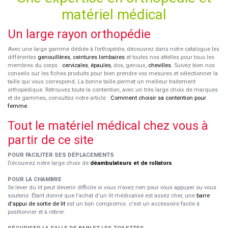
matériel médical
Un large rayon orthopédie
Avec une large gamme dédiée à l’orthopédie, découvrez dans notre catalogue les
différentes
genouillères
,
ceintures lombaires
et toutes nos attelles pour tous les
membres du corps :
cervicales
,
épaules
, dos, genoux,
chevilles
. Suivez bien nos
conseils sur les fiches produits pour bien prendre vos mesures et sélectionner la
taille qui vous correspond. La bonne taille permet un meilleur traitement
orthopédique. Retrouvez toute la contention, avec un très large choix de marques
et de gammes, consultez notre article :
Comment choisir sa contention pour
femme
.
Tout le matériel médical chez vous à
partir de ce site
POUR FACILITER SES DÉPLACEMENTS
Découvrez notre large choix de
déambulateurs et de rollators
.
POUR LA CHAMBRE
Se lever du lit peut devenir difficile si vous n'avez rien pour vous appuyer ou vous
soutenir. Étant donné que l'achat d'un lit médicalisé est assez cher, une
barre
d'appui de sortie de lit
est un bon compromis. c'est un accessoire facile à
positionner et à retirer.