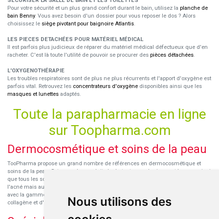
SÉCURISER LA SALLE DE BAIN ET LES TOILETTES
Pour votre sécurité et un plus grand confort durant le bain, utilisez la
planche de
bain Benny
. Vous avez besoin d'un dossier pour vous reposer le dos ? Alors
choisissez le
siège pivotant pour baignoire Atlantis
.
LES PIECES DETACHÉES POUR MATÉRIEL MÉDICAL
Il est parfois plus judicieux de réparer du matériel médical défectueux que d'en
racheter. C'est là toute l'utilité de pouvoir se procurer des
pièces détachées
.
L'OXYGENOTHÉRAPIE
Les troubles respiratoires sont de plus ne plus récurrents et l'apport d'oxygène est
parfois vital. Retrouvez les
concentrateurs d'oxygène
disponibles ainsi que les
masques et lunettes
adaptés.
Toute la parapharmacie en ligne
sur Toopharma.com
Dermocosmétique et soins de la peau
TooPharma propose un grand nombre de références en dermocosmétique et
soins de la peau. Retrouvez les produits hydratants pour le visage et le corps ainsi
que tous les soins pour peaux sensibles ou à tendance atopique, les soins pour
l'acné mais aussi des démaquillants. Découvrez nos nouvelles références SVR
avec la gamme anti-âge pour les peaux encore jeunes
SVR-Biotic
, à base de
Nous utilisons des
collagène et d'acide hyaluronique.