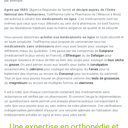
par exemple.
Agréé par l'ARS
(Agence Régionale de Santé)
et déclaré auprès de l’Ordre
National des Pharmaciens
, TooPharma (site la Pharmacie de l'Alliance à Nice)
est autorisé à vendre des
médicaments en ligne
. Ces médicaments sont les
mêmes que ceux que nous délivrons au sein de la pharmacie. Ils sont fournis
par les laboratoires habituels avec la même exigence de qualité et de sécurité.
Vous pouvez désormais
acheter vos médicaments en ligne
en toute sécurité et
en toute simplicité. TooPharma vous propose de commander tous les
médicaments sans ordonnance
dont vous avez besoin pour soulager les
différents maux du quotidien. Cela passe par les comprimés de
Doliprane
(médicament le plus vendu en France), d'
Efferalgan
ou de
Dafalgan
pour
soulager douleurs et maux de tête ou bien des sirops pour soulager la
toux sèche
ou
grasse
. On peut penser aussi aux laxatifs pour traiter la
constipation
occasionnelle, la
cetirizine
pour soulager les allergies, du
Fervex
pour le
traitement des rhumes ou encore du
Donormyl
pour les troubles du sommeil.
Tout ce que vous pouvez trouver en pharmacie comme des
tests de grossesse
,
du
magnésium
ou encore de multiples formes de
vitamines
.
Il est à noter que chaque commande contenant des médicaments sans
ordonnance est vérifiée par un pharmacien. Et comme l'exige la réglementation,
un questionnaire santé permet une analyse pharmaceutique correspondant à
celle que vous pouvez avoir au sein même de notre pharmacie. Ces vérifications
indispensables permettent d’assurer une sécurité optimale de l’utilisation des
médicaments achetés en ligne et donc pour votre santé.
Une expertise en orthopédie et