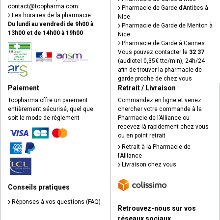
contact
@
toopharma.com
Pharmacie de Garde d’Antibes à
Les horaires de la pharmacie :
Nice
Du lundi au vendredi de 9h00 à
Pharmacie de Garde de Menton à
13h00 et de 14h00 à 19h00
Nice
Pharmacie de Garde à Cannes
Vous pouvez contacter le
32 37
(audiotel 0,35€ ttc/min), 24h/24
afin de trouver la pharmacie de
garde proche de chez vous
Paiement
Retrait / Livraison
Toopharma offre un paiement
Commandez en ligne et venez
entièrement sécurisé, quel que
chercher votre commande à la
soit le mode de règlement
Pharmacie de l’Alliance ou
recevez-là rapidement chez vous
ou en point retrait
Retrait à la Pharmacie de
l’Alliance
Livraison chez vous
Conseils pratiques
Réponses à vos questions (FAQ)
Retrouvez-nous sur vos
réseaux sociaux