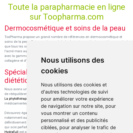
Toute la parapharmacie en ligne
sur Toopharma.com
Dermocosmétique et soins de la peau
TooPharma propose un grand nombre de références en dermocosmétique et
soins de la peau. Retrouvez les produits hydratants pour le visage et le corps ainsi
que tous les soins pour peaux sensibles ou à tendance atopique, les soins pour
l'acné mais aussi des démaquillants. Découvrez nos nouvelles références SVR
avec la gamme anti-âge pour les peaux encore jeunes
SVR-Biotic
, à base de
Nous utilisons des
collagène et d'acide hyaluronique.
cookies
Spécialisation en micronutrition et
diététique
Nous utilisons des cookies et
Nous avons un engouement particulier pour la micronutrition qui permet souvent
d'autres technologies de suivi
de rééquilibrer des carences ou d'améliorer des troubles métaboliques mineurs.
pour améliorer votre expérience
La phytothérapie
et
l'aromathérapie
sont souvent complémentaires de traitements
médicamenteux lorsqu'ils sont bien conseillés.
de navigation sur notre site, pour
vous montrer un contenu
Découvrez également les protéines et les produits de nutrition sportive,
notamment au sein de la gamme française
Eric Favre
. Cette gamme est
personnalisé et des publicités
définitivement axée sur le choix qualitatif des ingrédients et sur une formulation
ciblées, pour analyser le trafic de
qui scie parfaitement aux besoins de chaque sportif. La gamme hydratation
Hydrafull
est pensée pour une hydratation maximale.