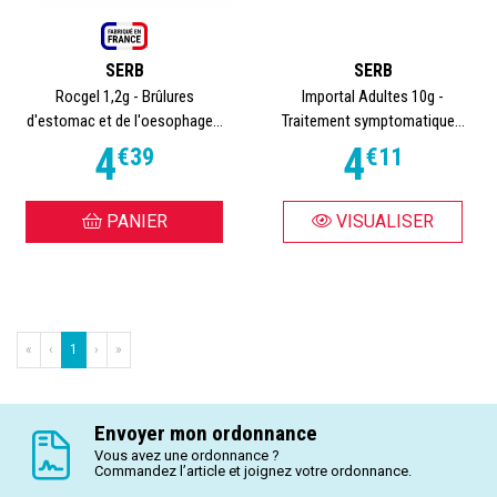
SERB
SERB
Rocgel 1,2g - Brûlures
Importal Adultes 10g -
d'estomac et de l'oesophage...
Traitement symptomatique...
4
4
€
39
€
11
PANIER
VISUALISER
«
‹
1
›
»
Envoyer mon ordonnance
Vous avez une ordonnance ?
Commandez l’article et joignez votre ordonnance.