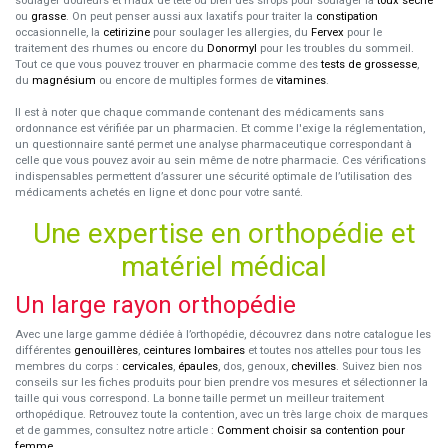
soulager douleurs et maux de tête ou bien des sirops pour soulager la
toux sèche
ou
grasse
. On peut penser aussi aux laxatifs pour traiter la
constipation
occasionnelle, la
cetirizine
pour soulager les allergies, du
Fervex
pour le
traitement des rhumes ou encore du
Donormyl
pour les troubles du sommeil.
Tout ce que vous pouvez trouver en pharmacie comme des
tests de grossesse
,
du
magnésium
ou encore de multiples formes de
vitamines
.
Il est à noter que chaque commande contenant des médicaments sans
ordonnance est vérifiée par un pharmacien. Et comme l'exige la réglementation,
un questionnaire santé permet une analyse pharmaceutique correspondant à
celle que vous pouvez avoir au sein même de notre pharmacie. Ces vérifications
indispensables permettent d’assurer une sécurité optimale de l’utilisation des
médicaments achetés en ligne et donc pour votre santé.
Une expertise en orthopédie et
matériel médical
Un large rayon orthopédie
Avec une large gamme dédiée à l’orthopédie, découvrez dans notre catalogue les
différentes
genouillères
,
ceintures lombaires
et toutes nos attelles pour tous les
membres du corps :
cervicales
,
épaules
, dos, genoux,
chevilles
. Suivez bien nos
conseils sur les fiches produits pour bien prendre vos mesures et sélectionner la
taille qui vous correspond. La bonne taille permet un meilleur traitement
orthopédique. Retrouvez toute la contention, avec un très large choix de marques
et de gammes, consultez notre article :
Comment choisir sa contention pour
femme
.