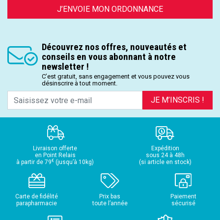
J’ENVOIE MON ORDONNANCE
Découvrez nos offres, nouveautés et
conseils en vous abonnant à notre
newsletter !
C’est gratuit, sans engagement et vous pouvez vous
désinscrire à tout moment.
JE M’INSCRIS !
Livraison offerte
Expédition
en Point Relais
sous 24 à 48h
€
à partir de 79
(jusqu’à 10kg)
(si article en stock)
Carte de fidélité
Prix bas
Paiement
parapharmacie
toute l’année
sécurisé