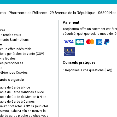
a - Pharmacie de l’Alliance - 29 Avenue de la République - 06300 Nice
Paiement
Toopharma offre un paiement entièr
ités
sécurisé, quel que soit le mode de r
de rendez-vous
ents & animations
ue
r un effet indésirable
ions générales de vente (CGV)
ns légales
Conseils pratiques
s personnelles
es
Réponses à vos questions (FAQ)
éférences Cookies
acie de garde
cie de Garde à Nice
cie de Garde d’Antibes à Nice
cie de Garde de Menton à Nice
cie de Garde à Cannes
uvez contacter le
32 37
(audiotel
c/min), 24h/24 afin de trouver la
ie de garde proche de chez vous