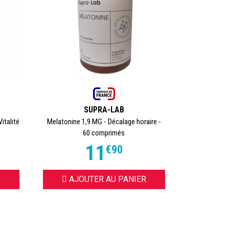
SUPRA-LAB
italité
Melatonine 1,9 MG - Décalage horaire -
60 comprimés
11
€
90
R
AJOUTER AU PANIER