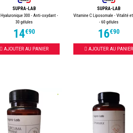
SUPRA-LAB
SUPRA-LAB
 Hyaluronique 300 - Anti-oxydant -
Vitamine C Liposomale - Vitalité e
30 gélules
- 60 gélules
14
16
€
90
€
90
AJOUTER AU PANIER
AJOUTER AU PANIE