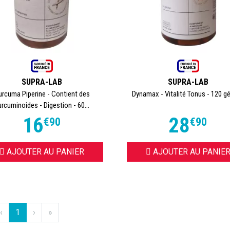
SUPRA-LAB
SUPRA-LAB
urcuma Piperine - Contient des
Dynamax - Vitalité Tonus - 120 gé
urcuminoides - Digestion - 60...
16
28
€
90
€
90
AJOUTER AU PANIER
AJOUTER AU PANIE
‹
1
›
»