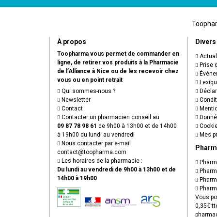
Toopharm
À propos
Divers
Toopharma vous permet de commander en
Actual
ligne, de retirer vos produits à la Pharmacie
Prise 
de l’Alliance à Nice ou de les recevoir chez
Événem
vous ou en point retrait
Lexiq
Qui sommes-nous ?
Déclare
Newsletter
Condit
Contact
Mentio
Contacter un pharmacien conseil au
Donnée
09 87 78 98 61
de 9h00 à 13h00 et de 14h00
Cooki
à 19h00 du lundi au vendredi
Mes pr
Nous contacter par e-mail
Pharm
contact
@
toopharma.com
Les horaires de la pharmacie :
Pharma
Du lundi au vendredi de 9h00 à 13h00 et de
Pharma
14h00 à 19h00
Pharma
Pharma
Vous po
0,35€ tt
pharmac