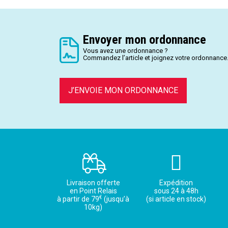
Envoyer mon ordonnance
Vous avez une ordonnance ?
Commandez l’article et joignez votre ordonnance
J’ENVOIE MON ORDONNANCE
Livraison offerte
Expédition
en Point Relais
sous 24 à 48h
€
à partir de 79
(jusqu’à
(si article en stock)
10kg)