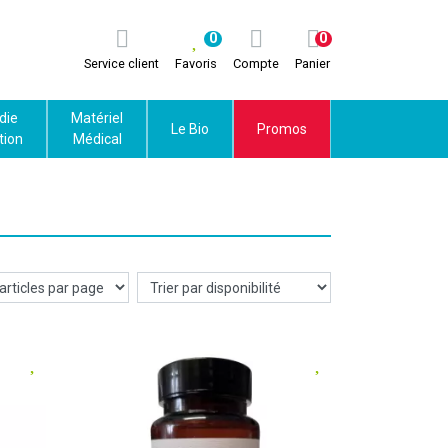
0
0
Service client
Favoris
Compte
Panier
die
Matériel
Le Bio
Promos
tion
Médical