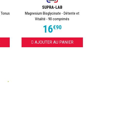
SUPRA-LAB
t Tonus
Magnesium Bisglycinate - Détente et
Vitalité - 90 comprimés
16
€
90
R
AJOUTER AU PANIER