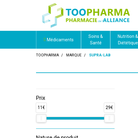
Soins &
Nutrition &
Médicaments
Santé
Diététique
TOOPHARMA
MARQUE
SUPRA-LAB
Prix
11€
29€
Nature de produit