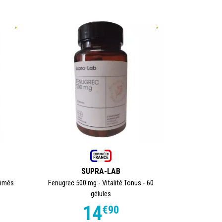
SUPRA-LAB
rimés
Fenugrec 500 mg - Vitalité Tonus - 60
gélules
14
€
90