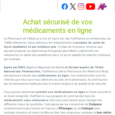
Achat sécurisé de vos
médicaments en ligne
La Pharmacie de l'Alliance a mis en ligne son site TooPharma et contient plus de
10000 références. Nous délivrons les médicaments et
produits de santé de
façon qualitative et aux meilleurs prix
. Ce type de nouveaux services que
peuvent proposer les pharmacies françaises permettent, notamment, de
solutionner un partie des problèmes liés à ce qu'on appelle les déserts médicaux
par exemple.
Agréé par l'ARS
(Agence Régionale de Santé)
et déclaré auprès de l’Ordre
National des Pharmaciens
, TooPharma (site la Pharmacie de l'Alliance à Nice)
est autorisé à vendre des
médicaments en ligne
. Ces médicaments sont les
mêmes que ceux que nous délivrons au sein de la pharmacie. Ils sont fournis
par les laboratoires habituels avec la même exigence de qualité et de sécurité.
Vous pouvez désormais
acheter vos médicaments en ligne
en toute sécurité et
en toute simplicité. TooPharma vous propose de commander tous les
médicaments sans ordonnance
dont vous avez besoin pour soulager les
différents maux du quotidien. Cela passe par les comprimés de
Doliprane
(médicament le plus vendu en France), d'
Efferalgan
ou de
Dafalgan
pour
soulager douleurs et maux de tête ou bien des sirops pour soulager la
toux sèche