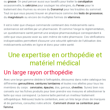
ou
grasse
. On peut penser aussi aux laxatifs pour traiter la
constipation
occasionnelle, la
cetirizine
pour soulager les allergies, du
Fervex
pour le
traitement des rhumes ou encore du
Donormyl
pour les troubles du sommeil.
Tout ce que vous pouvez trouver en pharmacie comme des
tests de grossesse
,
du
magnésium
ou encore de multiples formes de
vitamines
.
Il est à noter que chaque commande contenant des médicaments sans
ordonnance est vérifiée par un pharmacien. Et comme l'exige la réglementation,
un questionnaire santé permet une analyse pharmaceutique correspondant à
celle que vous pouvez avoir au sein même de notre pharmacie. Ces vérifications
indispensables permettent d’assurer une sécurité optimale de l’utilisation des
médicaments achetés en ligne et donc pour votre santé.
Une expertise en orthopédie et
matériel médical
Un large rayon orthopédie
Avec une large gamme dédiée à l’orthopédie, découvrez dans notre catalogue les
différentes
genouillères
,
ceintures lombaires
et toutes nos attelles pour tous les
membres du corps :
cervicales
,
épaules
, dos, genoux,
chevilles
. Suivez bien nos
conseils sur les fiches produits pour bien prendre vos mesures et sélectionner la
taille qui vous correspond. La bonne taille permet un meilleur traitement
orthopédique. Retrouvez toute la contention, avec un très large choix de marques
et de gammes, consultez notre article :
Comment choisir sa contention pour
femme
.