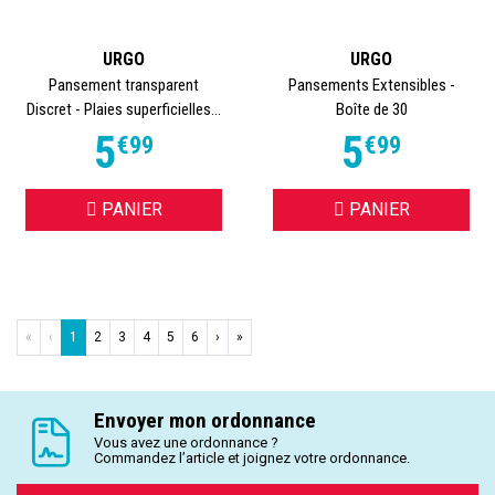
URGO
URGO
Pansement transparent
Pansements Extensibles -
Discret - Plaies superficielles...
Boîte de 30
5
5
€
99
€
99
PANIER
PANIER
«
‹
1
2
3
4
5
6
›
»
Envoyer mon ordonnance
Vous avez une ordonnance ?
Commandez l’article et joignez votre ordonnance.