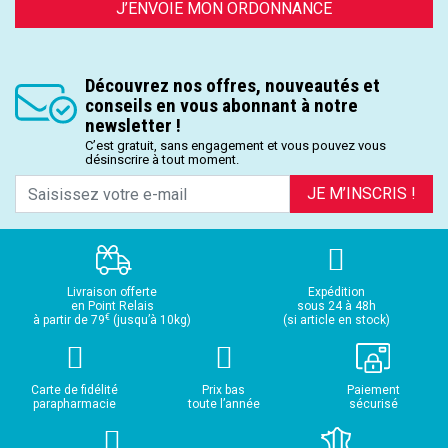
J’ENVOIE MON ORDONNANCE
Découvrez nos offres, nouveautés et
conseils en vous abonnant à notre
newsletter !
C’est gratuit, sans engagement et vous pouvez vous
désinscrire à tout moment.
JE M’INSCRIS !
Livraison offerte
Expédition
en Point Relais
sous 24 à 48h
€
à partir de 79
(jusqu’à 10kg)
(si article en stock)
Carte de fidélité
Prix bas
Paiement
parapharmacie
toute l’année
sécurisé