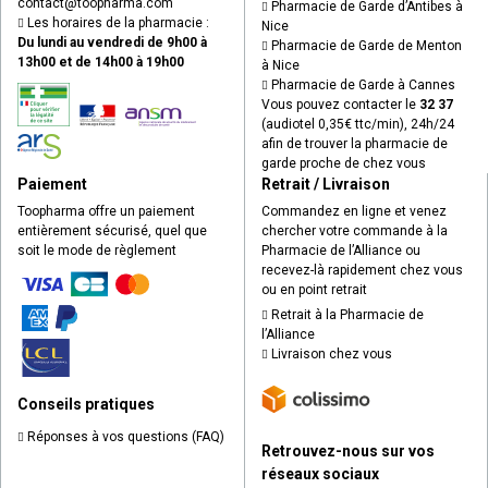
contact
@
toopharma.com
Pharmacie de Garde d’Antibes à
Les horaires de la pharmacie :
Nice
Du lundi au vendredi de 9h00 à
Pharmacie de Garde de Menton
13h00 et de 14h00 à 19h00
à Nice
Pharmacie de Garde à Cannes
Vous pouvez contacter le
32 37
(audiotel 0,35€ ttc/min), 24h/24
afin de trouver la pharmacie de
garde proche de chez vous
Paiement
Retrait / Livraison
Toopharma offre un paiement
Commandez en ligne et venez
entièrement sécurisé, quel que
chercher votre commande à la
soit le mode de règlement
Pharmacie de l’Alliance ou
recevez-là rapidement chez vous
ou en point retrait
Retrait à la Pharmacie de
l’Alliance
Livraison chez vous
Conseils pratiques
Réponses à vos questions (FAQ)
Retrouvez-nous sur vos
réseaux sociaux