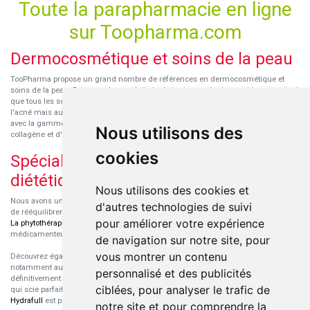
Toute la parapharmacie en ligne
sur Toopharma.com
Dermocosmétique et soins de la peau
TooPharma propose un grand nombre de références en dermocosmétique et
soins de la peau. Retrouvez les produits hydratants pour le visage et le corps ainsi
que tous les soins pour peaux sensibles ou à tendance atopique, les soins pour
l'acné mais aussi des démaquillants. Découvrez nos nouvelles références SVR
avec la gamme anti-âge pour les peaux encore jeunes
SVR-Biotic
, à base de
Nous utilisons des
collagène et d'acide hyaluronique.
cookies
Spécialisation en micronutrition et
diététique
Nous utilisons des cookies et
Nous avons un engouement particulier pour la micronutrition qui permet souvent
d'autres technologies de suivi
de rééquilibrer des carences ou d'améliorer des troubles métaboliques mineurs.
pour améliorer votre expérience
La phytothérapie
et
l'aromathérapie
sont souvent complémentaires de traitements
médicamenteux lorsqu'ils sont bien conseillés.
de navigation sur notre site, pour
vous montrer un contenu
Découvrez également les protéines et les produits de nutrition sportive,
notamment au sein de la gamme française
Eric Favre
. Cette gamme est
personnalisé et des publicités
définitivement axée sur le choix qualitatif des ingrédients et sur une formulation
ciblées, pour analyser le trafic de
qui scie parfaitement aux besoins de chaque sportif. La gamme hydratation
Hydrafull
est pensée pour une hydratation maximale.
notre site et pour comprendre la