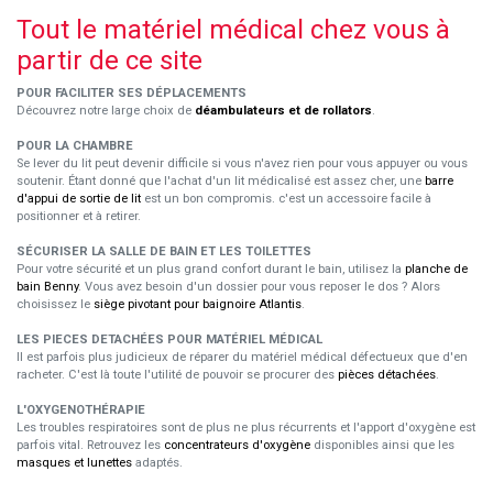
Tout le matériel médical chez vous à
partir de ce site
POUR FACILITER SES DÉPLACEMENTS
Découvrez notre large choix de
déambulateurs et de rollators
.
POUR LA CHAMBRE
Se lever du lit peut devenir difficile si vous n'avez rien pour vous appuyer ou vous
soutenir. Étant donné que l'achat d'un lit médicalisé est assez cher, une
barre
d'appui de sortie de lit
est un bon compromis. c'est un accessoire facile à
positionner et à retirer.
SÉCURISER LA SALLE DE BAIN ET LES TOILETTES
Pour votre sécurité et un plus grand confort durant le bain, utilisez la
planche de
bain Benny
. Vous avez besoin d'un dossier pour vous reposer le dos ? Alors
choisissez le
siège pivotant pour baignoire Atlantis
.
LES PIECES DETACHÉES POUR MATÉRIEL MÉDICAL
Il est parfois plus judicieux de réparer du matériel médical défectueux que d'en
racheter. C'est là toute l'utilité de pouvoir se procurer des
pièces détachées
.
L'OXYGENOTHÉRAPIE
Les troubles respiratoires sont de plus ne plus récurrents et l'apport d'oxygène est
parfois vital. Retrouvez les
concentrateurs d'oxygène
disponibles ainsi que les
masques et lunettes
adaptés.