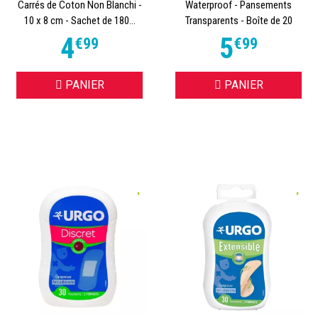
Carrés de Coton Non Blanchi -
Waterproof - Pansements
10 x 8 cm - Sachet de 180...
Transparents - Boîte de 20
4
5
€
99
€
99
PANIER
PANIER