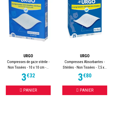
optimale
Les
pansements Urgo
sont conçus pour favoriser une
cicatrisation rapide et sans douleur. Grâce à des
technologies brevetées comme
UrgoTUL
ou
Filmogel
, la
marque propose des solutions adaptées à chaque type de
plaie :
Pansements hydrocolloïdes
: pour les plaies
chroniques, brûlures ou escarres.
URGO
URGO
Filmogel Urgo
: pour les aphtes, crevasses,
Compresses de gaze stérile -
Compresses Absorbantes -
mycoses, verrues ou piqûres.
Non Tissées - 10 x 10 cm -...
Stériles - Non Tissées - 7,5 x...
Pansements ampoules
: soulagement immédiat et
3
3
€
32
€
80
protection renforcée.
Pansements pour coupures et éraflures
: stériles,
hypoallergéniques, et résistants à l’eau.
PANIER
PANIER
Premiers soins et dispositifs de