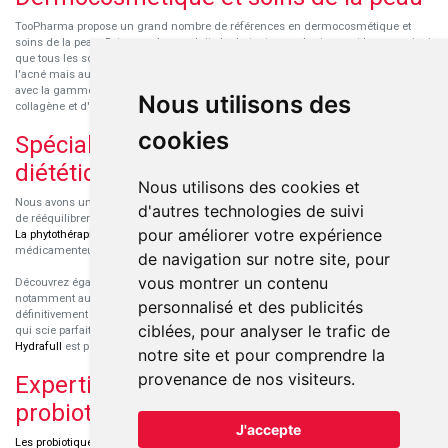
TooPharma propose un grand nombre de références en dermocosmétique et
soins de la peau. Retrouvez les produits hydratants pour le visage et le corps ainsi
que tous les soins pour peaux sensibles ou à tendance atopique, les soins pour
l'acné mais aussi des démaquillants. Découvrez nos nouvelles références SVR
avec la gamme anti-âge pour les peaux encore jeunes
SVR-Biotic
, à base de
Nous utilisons des
collagène et d'acide hyaluronique.
cookies
Spécialisation en micronutrition et
diététique
Nous utilisons des cookies et
Nous avons un engouement particulier pour la micronutrition qui permet souvent
d'autres technologies de suivi
de rééquilibrer des carences ou d'améliorer des troubles métaboliques mineurs.
pour améliorer votre expérience
La phytothérapie
et
l'aromathérapie
sont souvent complémentaires de traitements
médicamenteux lorsqu'ils sont bien conseillés.
de navigation sur notre site, pour
vous montrer un contenu
Découvrez également les protéines et les produits de nutrition sportive,
notamment au sein de la gamme française
Eric Favre
. Cette gamme est
personnalisé et des publicités
définitivement axée sur le choix qualitatif des ingrédients et sur une formulation
ciblées, pour analyser le trafic de
qui scie parfaitement aux besoins de chaque sportif. La gamme hydratation
Hydrafull
est pensée pour une hydratation maximale.
notre site et pour comprendre la
provenance de nos visiteurs.
Expertise dans le domaine des
probiotiques
J'accepte
Les probiotiques
font parti des découvertes médicales majeures dans l'arsenal