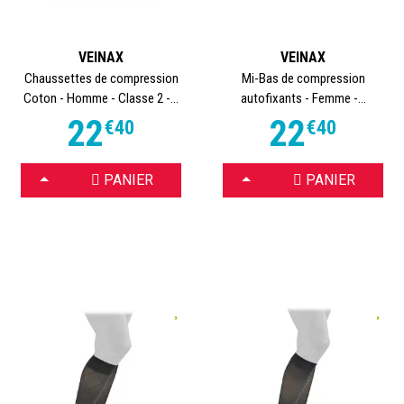
VEINAX
VEINAX
Chaussettes de compression
Mi-Bas de compression
Coton - Homme - Classe 2 -...
autofixants - Femme -...
22
22
€
40
€
40
CHOISIR
CHOISIR
PANIER
PANIER