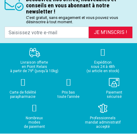
conseils en vous abonnant à notre
newsletter !
C’est gratuit, sans engagement et vous pouvez vous
désinscrire à tout moment.
JE M’INSCRIS !
Livraison offerte
Expédition
en Point Relais
sous 24 à 48h
€
à partir de 79
(jusqu’à 10kg)
(si article en stock)
Carte de fidélité
Prix bas
Paiement
parapharmacie
toute l’année
sécurisé
Nombreux
Professionnels
modes
mandat administratif
de paiement
accepté