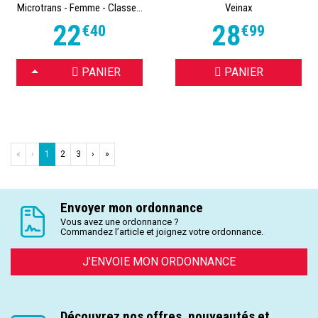
Microtrans - Femme - Classe...
Veinax
22
28
€
40
€
99
CHOISIR
PANIER
PANIER
«
‹
1
2
3
›
»
Envoyer mon ordonnance
Vous avez une ordonnance ?
Commandez l’article et joignez votre ordonnance.
J’ENVOIE MON ORDONNANCE
Découvrez nos offres, nouveautés et