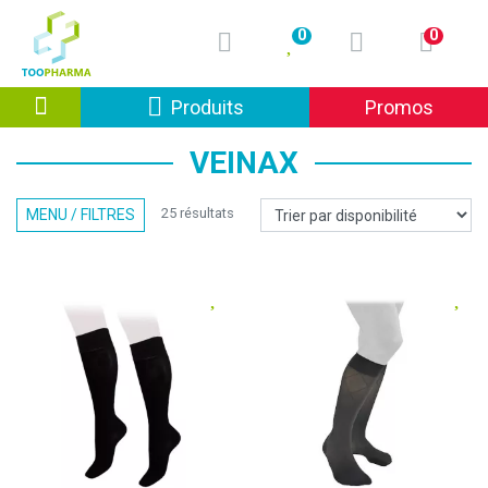
0
0
Afficher la navigation
Produits
Promos
VEINAX
25 résultats
MENU / FILTRES