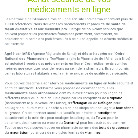
médicaments en ligne
La Pharmacie de l'Alliance a mis en ligne son site TooPharma et contient plus de
10000 références. Nous délivrons les médicaments et
produits de santé de
façon qualitative et aux meilleurs prix
. Ce type de nouveaux services que
peuvent proposer les pharmacies françaises permettent, notamment, de
solutionner un partie des problèmes liés à ce qu'on appelle les déserts médicaux
par exemple.
Agréé par l'ARS
(Agence Régionale de Santé)
et déclaré auprès de l’Ordre
National des Pharmaciens
, TooPharma (site la Pharmacie de l'Alliance à Nice)
est autorisé à vendre des
médicaments en ligne
. Ces médicaments sont les
mêmes que ceux que nous délivrons au sein de la pharmacie. Ils sont fournis
par les laboratoires habituels avec la même exigence de qualité et de sécurité.
Vous pouvez désormais
acheter vos médicaments en ligne
en toute sécurité et
en toute simplicité. TooPharma vous propose de commander tous les
médicaments sans ordonnance
dont vous avez besoin pour soulager les
différents maux du quotidien. Cela passe par les comprimés de
Doliprane
(médicament le plus vendu en France), d'
Efferalgan
ou de
Dafalgan
pour
soulager douleurs et maux de tête ou bien des sirops pour soulager la
toux sèche
ou
grasse
. On peut penser aussi aux laxatifs pour traiter la
constipation
occasionnelle, la
cetirizine
pour soulager les allergies, du
Fervex
pour le
traitement des rhumes ou encore du
Donormyl
pour les troubles du sommeil.
Tout ce que vous pouvez trouver en pharmacie comme des
tests de grossesse
,
du
magnésium
ou encore de multiples formes de
vitamines
.