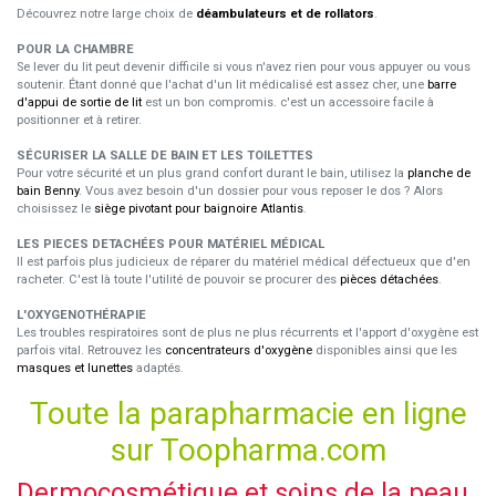
Découvrez notre large choix de
déambulateurs et de rollators
.
POUR LA CHAMBRE
Se lever du lit peut devenir difficile si vous n'avez rien pour vous appuyer ou vous
soutenir. Étant donné que l'achat d'un lit médicalisé est assez cher, une
barre
d'appui de sortie de lit
est un bon compromis. c'est un accessoire facile à
positionner et à retirer.
SÉCURISER LA SALLE DE BAIN ET LES TOILETTES
Pour votre sécurité et un plus grand confort durant le bain, utilisez la
planche de
bain Benny
. Vous avez besoin d'un dossier pour vous reposer le dos ? Alors
choisissez le
siège pivotant pour baignoire Atlantis
.
LES PIECES DETACHÉES POUR MATÉRIEL MÉDICAL
Il est parfois plus judicieux de réparer du matériel médical défectueux que d'en
racheter. C'est là toute l'utilité de pouvoir se procurer des
pièces détachées
.
L'OXYGENOTHÉRAPIE
Les troubles respiratoires sont de plus ne plus récurrents et l'apport d'oxygène est
parfois vital. Retrouvez les
concentrateurs d'oxygène
disponibles ainsi que les
masques et lunettes
adaptés.
Toute la parapharmacie en ligne
sur Toopharma.com
Dermocosmétique et soins de la peau