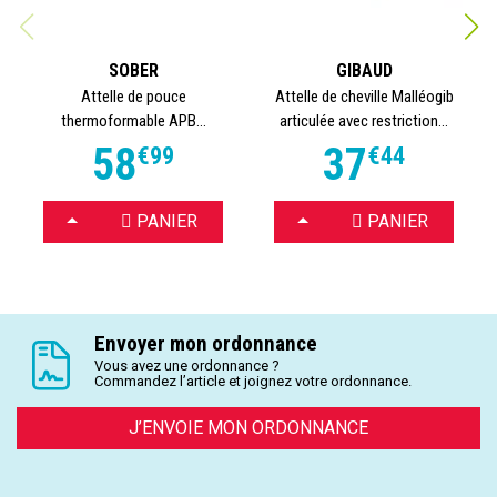
SOBER
GIBAUD
Attelle de pouce
Attelle de cheville Malléogib
thermoformable APB...
articulée avec restriction...
58
37
€
99
€
44
CHOISIR
CHOISIR
PANIER
PANIER
Envoyer mon ordonnance
Vous avez une ordonnance ?
Commandez l’article et joignez votre ordonnance.
J’ENVOIE MON ORDONNANCE