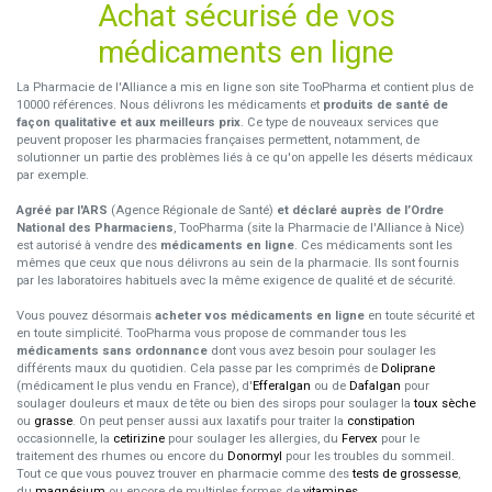
Achat sécurisé de vos
médicaments en ligne
La Pharmacie de l'Alliance a mis en ligne son site TooPharma et contient plus de
10000 références. Nous délivrons les médicaments et
produits de santé de
façon qualitative et aux meilleurs prix
. Ce type de nouveaux services que
peuvent proposer les pharmacies françaises permettent, notamment, de
solutionner un partie des problèmes liés à ce qu'on appelle les déserts médicaux
par exemple.
Agréé par l'ARS
(Agence Régionale de Santé)
et déclaré auprès de l’Ordre
National des Pharmaciens
, TooPharma (site la Pharmacie de l'Alliance à Nice)
est autorisé à vendre des
médicaments en ligne
. Ces médicaments sont les
mêmes que ceux que nous délivrons au sein de la pharmacie. Ils sont fournis
par les laboratoires habituels avec la même exigence de qualité et de sécurité.
Vous pouvez désormais
acheter vos médicaments en ligne
en toute sécurité et
en toute simplicité. TooPharma vous propose de commander tous les
médicaments sans ordonnance
dont vous avez besoin pour soulager les
différents maux du quotidien. Cela passe par les comprimés de
Doliprane
(médicament le plus vendu en France), d'
Efferalgan
ou de
Dafalgan
pour
soulager douleurs et maux de tête ou bien des sirops pour soulager la
toux sèche
ou
grasse
. On peut penser aussi aux laxatifs pour traiter la
constipation
occasionnelle, la
cetirizine
pour soulager les allergies, du
Fervex
pour le
traitement des rhumes ou encore du
Donormyl
pour les troubles du sommeil.
Tout ce que vous pouvez trouver en pharmacie comme des
tests de grossesse
,
du
magnésium
ou encore de multiples formes de
vitamines
.