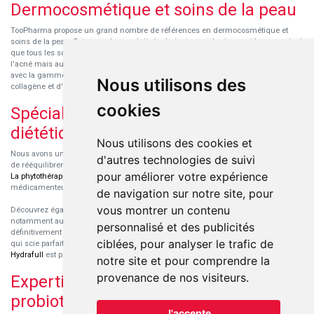
Dermocosmétique et soins de la peau
TooPharma propose un grand nombre de références en dermocosmétique et
soins de la peau. Retrouvez les produits hydratants pour le visage et le corps ainsi
que tous les soins pour peaux sensibles ou à tendance atopique, les soins pour
l'acné mais aussi des démaquillants. Découvrez nos nouvelles références SVR
avec la gamme anti-âge pour les peaux encore jeunes
SVR-Biotic
, à base de
Nous utilisons des
collagène et d'acide hyaluronique.
cookies
Spécialisation en micronutrition et
diététique
Nous utilisons des cookies et
Nous avons un engouement particulier pour la micronutrition qui permet souvent
d'autres technologies de suivi
de rééquilibrer des carences ou d'améliorer des troubles métaboliques mineurs.
pour améliorer votre expérience
La phytothérapie
et
l'aromathérapie
sont souvent complémentaires de traitements
médicamenteux lorsqu'ils sont bien conseillés.
de navigation sur notre site, pour
vous montrer un contenu
Découvrez également les protéines et les produits de nutrition sportive,
notamment au sein de la gamme française
Eric Favre
. Cette gamme est
personnalisé et des publicités
définitivement axée sur le choix qualitatif des ingrédients et sur une formulation
ciblées, pour analyser le trafic de
qui scie parfaitement aux besoins de chaque sportif. La gamme hydratation
Hydrafull
est pensée pour une hydratation maximale.
notre site et pour comprendre la
provenance de nos visiteurs.
Expertise dans le domaine des
probiotiques
J'accepte