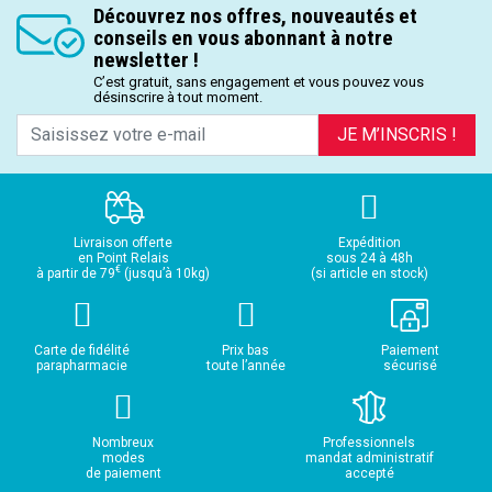
Découvrez nos offres, nouveautés et
conseils en vous abonnant à notre
newsletter !
C’est gratuit, sans engagement et vous pouvez vous
désinscrire à tout moment.
JE M’INSCRIS !
Livraison offerte
Expédition
en Point Relais
sous 24 à 48h
€
à partir de 79
(jusqu’à 10kg)
(si article en stock)
Carte de fidélité
Prix bas
Paiement
parapharmacie
toute l’année
sécurisé
Nombreux
Professionnels
modes
mandat administratif
de paiement
accepté