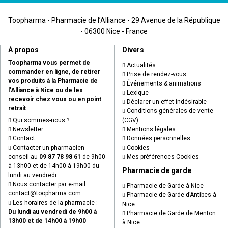
Toopharma - Pharmacie de l’Alliance - 29 Avenue de la République
- 06300 Nice - France
À propos
Divers
Toopharma vous permet de
Actualités
commander en ligne, de retirer
Prise de rendez-vous
vos produits à la Pharmacie de
Événements & animations
l’Alliance à Nice ou de les
Lexique
recevoir chez vous ou en point
Déclarer un effet indésirable
retrait
Conditions générales de vente
Qui sommes-nous ?
(CGV)
Newsletter
Mentions légales
Contact
Données personnelles
Contacter un pharmacien
Cookies
conseil au
09 87 78 98 61
de 9h00
Mes préférences Cookies
à 13h00 et de 14h00 à 19h00 du
Pharmacie de garde
lundi au vendredi
Nous contacter par e-mail
Pharmacie de Garde à Nice
contact
@
toopharma.com
Pharmacie de Garde d’Antibes à
Les horaires de la pharmacie :
Nice
Du lundi au vendredi de 9h00 à
Pharmacie de Garde de Menton
13h00 et de 14h00 à 19h00
à Nice