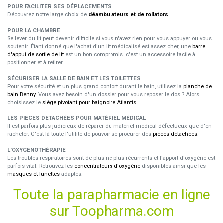
POUR FACILITER SES DÉPLACEMENTS
Découvrez notre large choix de
déambulateurs et de rollators
.
POUR LA CHAMBRE
Se lever du lit peut devenir difficile si vous n'avez rien pour vous appuyer ou vous
soutenir. Étant donné que l'achat d'un lit médicalisé est assez cher, une
barre
d'appui de sortie de lit
est un bon compromis. c'est un accessoire facile à
positionner et à retirer.
SÉCURISER LA SALLE DE BAIN ET LES TOILETTES
Pour votre sécurité et un plus grand confort durant le bain, utilisez la
planche de
bain Benny
. Vous avez besoin d'un dossier pour vous reposer le dos ? Alors
choisissez le
siège pivotant pour baignoire Atlantis
.
LES PIECES DETACHÉES POUR MATÉRIEL MÉDICAL
Il est parfois plus judicieux de réparer du matériel médical défectueux que d'en
racheter. C'est là toute l'utilité de pouvoir se procurer des
pièces détachées
.
L'OXYGENOTHÉRAPIE
Les troubles respiratoires sont de plus ne plus récurrents et l'apport d'oxygène est
parfois vital. Retrouvez les
concentrateurs d'oxygène
disponibles ainsi que les
masques et lunettes
adaptés.
Toute la parapharmacie en ligne
sur Toopharma.com