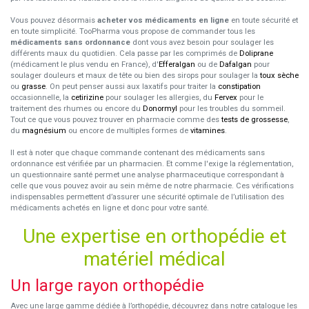
Vous pouvez désormais
acheter vos médicaments en ligne
en toute sécurité et
en toute simplicité. TooPharma vous propose de commander tous les
médicaments sans ordonnance
dont vous avez besoin pour soulager les
différents maux du quotidien. Cela passe par les comprimés de
Doliprane
(médicament le plus vendu en France), d'
Efferalgan
ou de
Dafalgan
pour
soulager douleurs et maux de tête ou bien des sirops pour soulager la
toux sèche
ou
grasse
. On peut penser aussi aux laxatifs pour traiter la
constipation
occasionnelle, la
cetirizine
pour soulager les allergies, du
Fervex
pour le
traitement des rhumes ou encore du
Donormyl
pour les troubles du sommeil.
Tout ce que vous pouvez trouver en pharmacie comme des
tests de grossesse
,
du
magnésium
ou encore de multiples formes de
vitamines
.
Il est à noter que chaque commande contenant des médicaments sans
ordonnance est vérifiée par un pharmacien. Et comme l'exige la réglementation,
un questionnaire santé permet une analyse pharmaceutique correspondant à
celle que vous pouvez avoir au sein même de notre pharmacie. Ces vérifications
indispensables permettent d’assurer une sécurité optimale de l’utilisation des
médicaments achetés en ligne et donc pour votre santé.
Une expertise en orthopédie et
matériel médical
Un large rayon orthopédie
Avec une large gamme dédiée à l’orthopédie, découvrez dans notre catalogue les