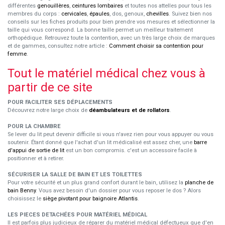
différentes
genouillères
,
ceintures lombaires
et toutes nos attelles pour tous les
membres du corps :
cervicales
,
épaules
, dos, genoux,
chevilles
. Suivez bien nos
conseils sur les fiches produits pour bien prendre vos mesures et sélectionner la
taille qui vous correspond. La bonne taille permet un meilleur traitement
orthopédique. Retrouvez toute la contention, avec un très large choix de marques
et de gammes, consultez notre article :
Comment choisir sa contention pour
femme
.
Tout le matériel médical chez vous à
partir de ce site
POUR FACILITER SES DÉPLACEMENTS
Découvrez notre large choix de
déambulateurs et de rollators
.
POUR LA CHAMBRE
Se lever du lit peut devenir difficile si vous n'avez rien pour vous appuyer ou vous
soutenir. Étant donné que l'achat d'un lit médicalisé est assez cher, une
barre
d'appui de sortie de lit
est un bon compromis. c'est un accessoire facile à
positionner et à retirer.
SÉCURISER LA SALLE DE BAIN ET LES TOILETTES
Pour votre sécurité et un plus grand confort durant le bain, utilisez la
planche de
bain Benny
. Vous avez besoin d'un dossier pour vous reposer le dos ? Alors
choisissez le
siège pivotant pour baignoire Atlantis
.
LES PIECES DETACHÉES POUR MATÉRIEL MÉDICAL
Il est parfois plus judicieux de réparer du matériel médical défectueux que d'en