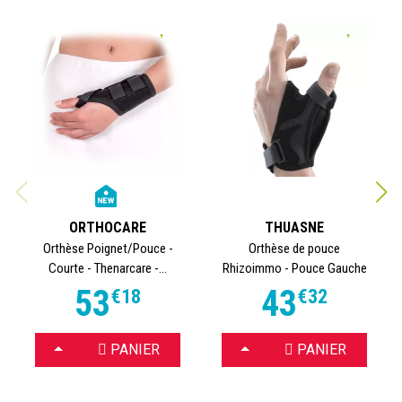
ORTHOCARE
THUASNE
Orthèse Poignet/Pouce -
Orthèse de pouce
Courte - Thenarcare -...
Rhizoimmo - Pouce Gauche
53
43
€
18
€
32
CHOISIR
CHOISIR
PANIER
PANIER