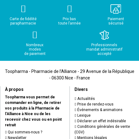
Carte de fidélité
Prix bas
Paiement
parapharmacie
toute l’année
sécurisé
Nombreux
Professionnels
modes
mandat administratif
de paiement
accepté
Toopharma - Pharmacie de l’Alliance - 29 Avenue de la République
- 06300 Nice - France
À propos
Divers
Toopharma vous permet de
Actualités
commander en ligne, de retirer
Prise de rendez-vous
vos produits à la Pharmacie de
Événements & animations
l’Alliance à Nice ou de les
Lexique
recevoir chez vous ou en point
Déclarer un effet indésirable
retrait
Conditions générales de vente
Qui sommes-nous ?
(CGV)
Newsletter
Mentions légales