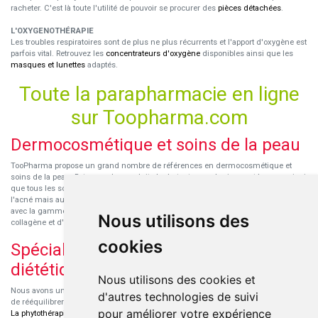
racheter. C'est là toute l'utilité de pouvoir se procurer des
pièces détachées
.
L'OXYGENOTHÉRAPIE
Les troubles respiratoires sont de plus ne plus récurrents et l'apport d'oxygène est
parfois vital. Retrouvez les
concentrateurs d'oxygène
disponibles ainsi que les
masques et lunettes
adaptés.
Toute la parapharmacie en ligne
sur Toopharma.com
Dermocosmétique et soins de la peau
TooPharma propose un grand nombre de références en dermocosmétique et
soins de la peau. Retrouvez les produits hydratants pour le visage et le corps ainsi
que tous les soins pour peaux sensibles ou à tendance atopique, les soins pour
l'acné mais aussi des démaquillants. Découvrez nos nouvelles références SVR
avec la gamme anti-âge pour les peaux encore jeunes
SVR-Biotic
, à base de
Nous utilisons des
collagène et d'acide hyaluronique.
cookies
Spécialisation en micronutrition et
diététique
Nous utilisons des cookies et
Nous avons un engouement particulier pour la micronutrition qui permet souvent
d'autres technologies de suivi
de rééquilibrer des carences ou d'améliorer des troubles métaboliques mineurs.
pour améliorer votre expérience
La phytothérapie
et
l'aromathérapie
sont souvent complémentaires de traitements