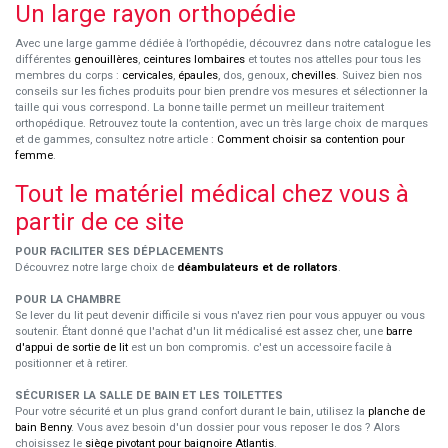
Un large rayon orthopédie
Avec une large gamme dédiée à l’orthopédie, découvrez dans notre catalogue les
différentes
genouillères
,
ceintures lombaires
et toutes nos attelles pour tous les
membres du corps :
cervicales
,
épaules
, dos, genoux,
chevilles
. Suivez bien nos
conseils sur les fiches produits pour bien prendre vos mesures et sélectionner la
taille qui vous correspond. La bonne taille permet un meilleur traitement
orthopédique. Retrouvez toute la contention, avec un très large choix de marques
et de gammes, consultez notre article :
Comment choisir sa contention pour
femme
.
Tout le matériel médical chez vous à
partir de ce site
POUR FACILITER SES DÉPLACEMENTS
Découvrez notre large choix de
déambulateurs et de rollators
.
POUR LA CHAMBRE
Se lever du lit peut devenir difficile si vous n'avez rien pour vous appuyer ou vous
soutenir. Étant donné que l'achat d'un lit médicalisé est assez cher, une
barre
d'appui de sortie de lit
est un bon compromis. c'est un accessoire facile à
positionner et à retirer.
SÉCURISER LA SALLE DE BAIN ET LES TOILETTES
Pour votre sécurité et un plus grand confort durant le bain, utilisez la
planche de
bain Benny
. Vous avez besoin d'un dossier pour vous reposer le dos ? Alors
choisissez le
siège pivotant pour baignoire Atlantis
.