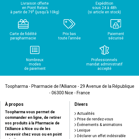
Livraison offerte
Expédition
en Point Relais
sous 24 à 48h
€
à partir de 79
(jusqu’à 10kg)
(si article en stock)
Carte de fidélité
Prix bas
Paiement
parapharmacie
toute l’année
sécurisé
Nombreux
Professionnels
modes
mandat administratif
de paiement
accepté
Toopharma - Pharmacie de l’Alliance - 29 Avenue de la République
- 06300 Nice - France
À propos
Divers
Toopharma vous permet de
Actualités
commander en ligne, de retirer
Prise de rendez-vous
vos produits à la Pharmacie de
Événements & animations
l’Alliance à Nice ou de les
Lexique
recevoir chez vous ou en point
Déclarer un effet indésirable