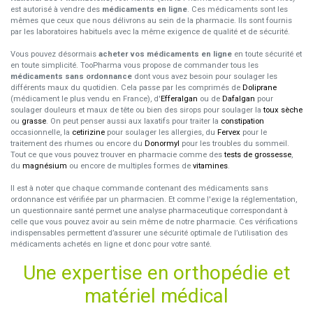
est autorisé à vendre des
médicaments en ligne
. Ces médicaments sont les
mêmes que ceux que nous délivrons au sein de la pharmacie. Ils sont fournis
par les laboratoires habituels avec la même exigence de qualité et de sécurité.
Vous pouvez désormais
acheter vos médicaments en ligne
en toute sécurité et
en toute simplicité. TooPharma vous propose de commander tous les
médicaments sans ordonnance
dont vous avez besoin pour soulager les
différents maux du quotidien. Cela passe par les comprimés de
Doliprane
(médicament le plus vendu en France), d'
Efferalgan
ou de
Dafalgan
pour
soulager douleurs et maux de tête ou bien des sirops pour soulager la
toux sèche
ou
grasse
. On peut penser aussi aux laxatifs pour traiter la
constipation
occasionnelle, la
cetirizine
pour soulager les allergies, du
Fervex
pour le
traitement des rhumes ou encore du
Donormyl
pour les troubles du sommeil.
Tout ce que vous pouvez trouver en pharmacie comme des
tests de grossesse
,
du
magnésium
ou encore de multiples formes de
vitamines
.
Il est à noter que chaque commande contenant des médicaments sans
ordonnance est vérifiée par un pharmacien. Et comme l'exige la réglementation,
un questionnaire santé permet une analyse pharmaceutique correspondant à
celle que vous pouvez avoir au sein même de notre pharmacie. Ces vérifications
indispensables permettent d’assurer une sécurité optimale de l’utilisation des
médicaments achetés en ligne et donc pour votre santé.
Une expertise en orthopédie et
matériel médical