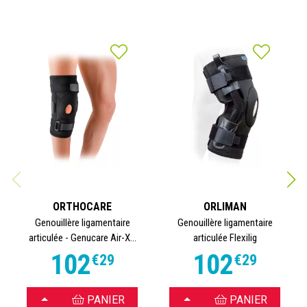
ORTHOCARE
ORLIMAN
Genouillère ligamentaire
Genouillère ligamentaire
articulée - Genucare Air-X...
articulée Flexilig
102
102
€
29
€
29
CHOISIR
CHOISIR
PANIER
PANIER