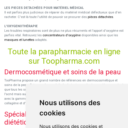
LES PIECES DETACHÉES POUR MATÉRIEL MÉDICAL
Il est parfois plus judicieux de réparer du matériel médical défectueux que d'en
racheter. C'est là toute l'utilité de pouvoir se procurer des
pièces détachées
.
L'OXYGENOTHÉRAPIE
Les troubles respiratoires sont de plus ne plus récurrents et l'apport d'oxygène est
parfois vital. Retrouvez les
concentrateurs d'oxygène
disponibles ainsi que les
masques et lunettes
adaptés.
Toute la parapharmacie en ligne
sur Toopharma.com
Dermocosmétique et soins de la peau
TooPharma propose un grand nombre de références en dermocosmétique et
soins de la peau. Retrouvez les produits hydratants pour le visage et le corps ainsi
que tous les soins pour peaux sensibles ou à tendance atopique, les soins pour
l'acné mais aussi des démaquillants. Découvrez nos nouvelles références SVR
avec la gamme anti-âge pour les peaux encore jeunes
SVR-Biotic
, à base de
Nous utilisons des
collagène et d'acide hyaluronique.
cookies
Spécialisation en micronutrition et
diététique
Nous utilisons des cookies et