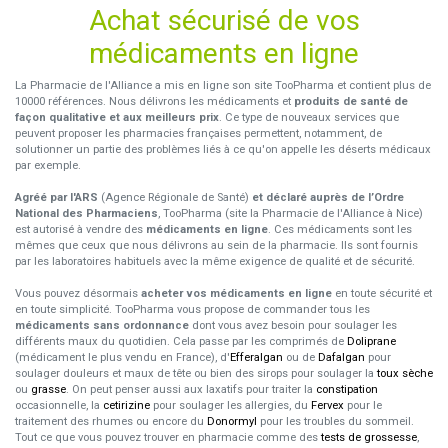
Achat sécurisé de vos
médicaments en ligne
La Pharmacie de l'Alliance a mis en ligne son site TooPharma et contient plus de
10000 références. Nous délivrons les médicaments et
produits de santé de
façon qualitative et aux meilleurs prix
. Ce type de nouveaux services que
peuvent proposer les pharmacies françaises permettent, notamment, de
solutionner un partie des problèmes liés à ce qu'on appelle les déserts médicaux
par exemple.
Agréé par l'ARS
(Agence Régionale de Santé)
et déclaré auprès de l’Ordre
National des Pharmaciens
, TooPharma (site la Pharmacie de l'Alliance à Nice)
est autorisé à vendre des
médicaments en ligne
. Ces médicaments sont les
mêmes que ceux que nous délivrons au sein de la pharmacie. Ils sont fournis
par les laboratoires habituels avec la même exigence de qualité et de sécurité.
Vous pouvez désormais
acheter vos médicaments en ligne
en toute sécurité et
en toute simplicité. TooPharma vous propose de commander tous les
médicaments sans ordonnance
dont vous avez besoin pour soulager les
différents maux du quotidien. Cela passe par les comprimés de
Doliprane
(médicament le plus vendu en France), d'
Efferalgan
ou de
Dafalgan
pour
soulager douleurs et maux de tête ou bien des sirops pour soulager la
toux sèche
ou
grasse
. On peut penser aussi aux laxatifs pour traiter la
constipation
occasionnelle, la
cetirizine
pour soulager les allergies, du
Fervex
pour le
traitement des rhumes ou encore du
Donormyl
pour les troubles du sommeil.
Tout ce que vous pouvez trouver en pharmacie comme des
tests de grossesse
,