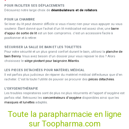
POUR FACILITER SES DÉPLACEMENTS
Découvrez notre large choix de
déambulateurs et de rollators
.
POUR LA CHAMBRE
Se lever du lit peut devenir difficile si vous n'avez rien pour vous appuyer ou vous
soutenir. Étant donné que l'achat d'un lit médicalisé est assez cher, une
barre
d'appui de sortie de lit
est un bon compromis. c'est un accessoire facile à
positionner et à retirer.
SÉCURISER LA SALLE DE BAIN ET LES TOILETTES
Pour votre sécurité et un plus grand confort durant le bain, utilisez la
planche de
bain Benny
. Vous avez besoin d'un dossier pour vous reposer le dos ? Alors
choisissez le
siège pivotant pour baignoire Atlantis
.
LES PIECES DETACHÉES POUR MATÉRIEL MÉDICAL
Il est parfois plus judicieux de réparer du matériel médical défectueux que d'en
racheter. C'est là toute l'utilité de pouvoir se procurer des
pièces détachées
.
L'OXYGENOTHÉRAPIE
Les troubles respiratoires sont de plus ne plus récurrents et l'apport d'oxygène est
parfois vital. Retrouvez les
concentrateurs d'oxygène
disponibles ainsi que les
masques et lunettes
adaptés.
Toute la parapharmacie en ligne
sur Toopharma.com