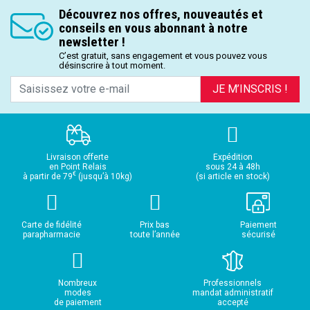
Découvrez nos offres, nouveautés et
conseils en vous abonnant à notre
newsletter !
C’est gratuit, sans engagement et vous pouvez vous
désinscrire à tout moment.
JE M’INSCRIS !
Livraison offerte
Expédition
en Point Relais
sous 24 à 48h
€
à partir de 79
(jusqu’à 10kg)
(si article en stock)
Carte de fidélité
Prix bas
Paiement
parapharmacie
toute l’année
sécurisé
Nombreux
Professionnels
modes
mandat administratif
de paiement
accepté