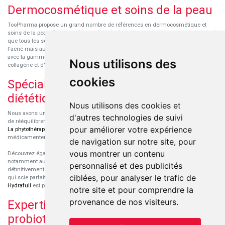
Dermocosmétique et soins de la peau
TooPharma propose un grand nombre de références en dermocosmétique et
soins de la peau. Retrouvez les produits hydratants pour le visage et le corps ainsi
que tous les soins pour peaux sensibles ou à tendance atopique, les soins pour
l'acné mais aussi des démaquillants. Découvrez nos nouvelles références SVR
avec la gamme anti-âge pour les peaux encore jeunes
SVR-Biotic
, à base de
Nous utilisons des
collagène et d'acide hyaluronique.
cookies
Spécialisation en micronutrition et
diététique
Nous utilisons des cookies et
Nous avons un engouement particulier pour la micronutrition qui permet souvent
d'autres technologies de suivi
de rééquilibrer des carences ou d'améliorer des troubles métaboliques mineurs.
pour améliorer votre expérience
La phytothérapie
et
l'aromathérapie
sont souvent complémentaires de traitements
médicamenteux lorsqu'ils sont bien conseillés.
de navigation sur notre site, pour
vous montrer un contenu
Découvrez également les protéines et les produits de nutrition sportive,
notamment au sein de la gamme française
Eric Favre
. Cette gamme est
personnalisé et des publicités
définitivement axée sur le choix qualitatif des ingrédients et sur une formulation
ciblées, pour analyser le trafic de
qui scie parfaitement aux besoins de chaque sportif. La gamme hydratation
Hydrafull
est pensée pour une hydratation maximale.
notre site et pour comprendre la
provenance de nos visiteurs.
Expertise dans le domaine des
probiotiques