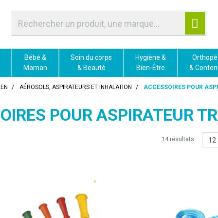
Bébé &
Soin du corps
Hygiène &
Orthopé
Maman
& Beauté
Bien-Être
& Conten
IEN
AÉROSOLS, ASPIRATEURS ET INHALATION
ACCESSOIRES POUR ASP
OIRES POUR ASPIRATEUR T
14 résultats