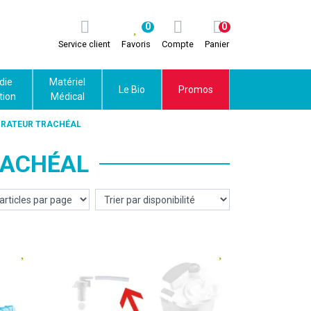
0
0
Service client
Favoris
Compte
Panier
die
Matériel
Le Bio
Promos
tion
Médical
IRATEUR TRACHÉAL
RACHÉAL