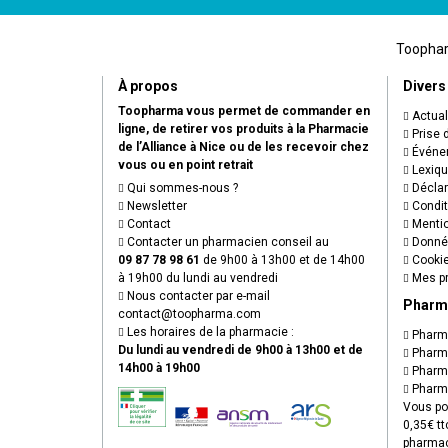
Toopharm
À propos
Divers
Toopharma vous permet de commander en
Actual
ligne, de retirer vos produits à la Pharmacie
Prise 
de l’Alliance à Nice ou de les recevoir chez
Événem
vous ou en point retrait
Lexiq
Qui sommes-nous ?
Déclare
Newsletter
Condit
Contact
Mentio
Contacter un pharmacien conseil au
Donnée
09 87 78 98 61
de 9h00 à 13h00 et de 14h00
Cooki
à 19h00 du lundi au vendredi
Mes pr
Nous contacter par e-mail
Pharm
contact
@
toopharma.com
Les horaires de la pharmacie :
Pharma
Du lundi au vendredi de 9h00 à 13h00 et de
Pharma
14h00 à 19h00
Pharma
Pharma
Vous po
0,35€ tt
pharmac