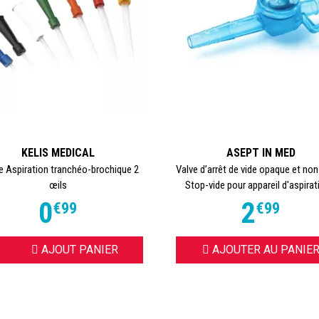
KELIS MEDICAL
ASEPT IN MED
 Aspiration tranchéo-brochique 2
Valve d’arrêt de vide opaque et non 
œils
Stop-vide pour appareil d'aspirati
0
2
€
99
€
99
OISIR
AJOUT PANIER
AJOUTER AU PANIE