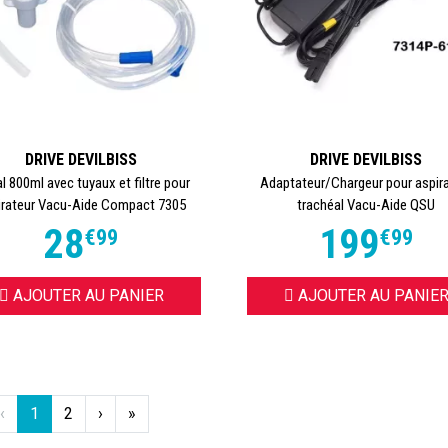
DRIVE DEVILBISS
DRIVE DEVILBISS
l 800ml avec tuyaux et filtre pour
Adaptateur/Chargeur pour aspir
irateur Vacu-Aide Compact 7305
trachéal Vacu-Aide QSU
28
199
€
99
€
99
AJOUTER AU PANIER
AJOUTER AU PANIE
‹
1
2
›
»