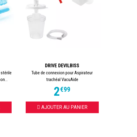
DRIVE DEVILBISS
stérile
Tube de connexion pour Aspirateur
on...
trachéal VacuAide
2
€
99
R
AJOUTER AU PANIER