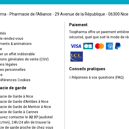
a - Pharmacie de l’Alliance - 29 Avenue de la République - 06300 Nice
Paiement
Toopharma offre un paiement entièr
ités
sécurisé, quel que soit le mode de r
de rendez-vous
ents & animations
ue
r un effet indésirable
ions générales de vente (CGV)
ns légales
Conseils pratiques
s personnelles
es
Réponses à vos questions (FAQ)
éférences Cookies
acie de garde
cie de Garde à Nice
cie de Garde d’Antibes à Nice
cie de Garde de Menton à Nice
cie de Garde à Cannes
uvez contacter le
32 37
(audiotel
c/min), 24h/24 afin de trouver la
ie de garde proche de chez vous