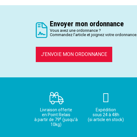
Envoyer mon ordonnance
Vous avez une ordonnance ?
Commandez l’article et joignez votre ordonnance
J’ENVOIE MON ORDONNANCE
Livraison offerte
Expédition
en Point Relais
sous 24 à 48h
€
à partir de 79
(jusqu’à
(si article en stock)
10kg)