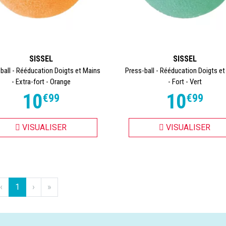
SISSEL
SISSEL
ball - Rééducation Doigts et Mains
Press-ball - Rééducation Doigts e
- Extra-fort - Orange
- Fort - Vert
10
10
€
99
€
99
VISUALISER
VISUALISER
‹
1
›
»