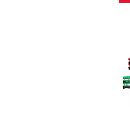
matéri
Que vo
accomp
et de 
l’expe
Sissel
Toop