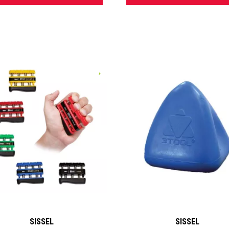
aux de haute qualité, alliant confort et efficacité thérapeutique.
us soyez particulier ou professionnel de santé, nous vous
agnons dans votre quête de bien-être, de soulagement des do
prévention des troubles musculo-squelettiques. Faites confiance
rtise Sissel et retrouvez une meilleure qualité de vie au quotidien
, la référence en ergonomie, bien-être et santé, disponible
harma
.
SISSEL
SISSEL