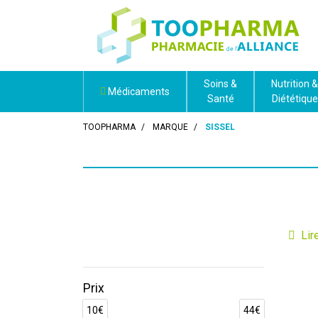
Soins &
Nutrition &
Médicaments
Santé
Diététique
TOOPHARMA
MARQUE
SISSEL
Sis
La mar
innova
Prix
dans l
10€
44€
ergono