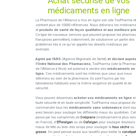
Achat sécurisé de vos
médicaments en ligne
La Pharmacie de l'Alliance a mis en ligne son site TooPharma et
contient plus de 10000 références. Nous délivrons les médicam
et
produits de santé de façon qualitative et aux meilleurs pri
Ce type de nouveaux services que peuvent proposer les pharmac
françaises permettent, notamment, de solutionner un partie des
problèmes liés à ce qu'on appelle les déserts médicaux par
exemple.
Agréé par l'ARS
(Agence Régionale de Santé)
et déclaré auprè
l’Ordre National des Pharmaciens
, TooPharma (site la Pharma
de l'Alliance à Nice) est autorisé à vendre des
médicaments en
ligne
. Ces médicaments sont les mêmes que ceux que nous
délivrons au sein de la pharmacie. Ils sont fournis par les
laboratoires habituels avec la même exigence de qualité et de
sécurité.
Vous pouvez désormais
acheter vos médicaments en ligne
e
toute sécurité et en toute simplicité. TooPharma vous propose de
commander tous les
médicaments sans ordonnance
dont vo
avez besoin pour soulager les différents maux du quotidien. Cel
passe par les comprimés de
Doliprane
(médicament le plus ven
en France), d'
Efferalgan
ou de
Dafalgan
pour soulager douleurs 
maux de tête ou bien des sirops pour soulager la
toux sèche
ou
grasse
. On peut penser aussi aux laxatifs pour traiter la
constipa