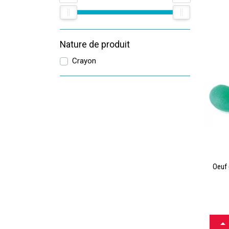
douleu
sport 
Nature de produit
Crayon
Oeuf 
Sur To
cervic
la nuq
Pilate
CH
détend