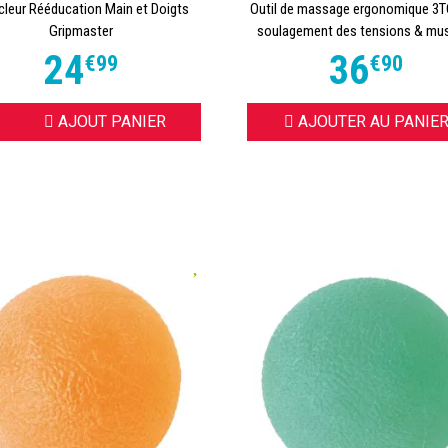
leur Rééducation Main et Doigts
Outil de massage ergonomique 3
Gripmaster
soulagement des tensions & mu
24
36
€
99
€
90
OISIR
AJOUT PANIER
AJOUTER AU PANIE