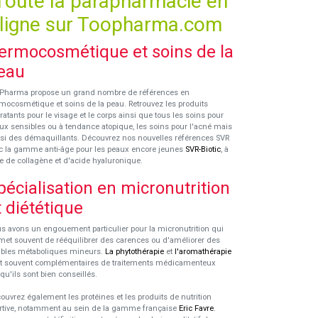
Toute la parapharmacie en
ligne sur Toopharma.com
ermocosmétique et soins de la
eau
Pharma propose un grand nombre de références en
mocosmétique et soins de la peau. Retrouvez les produits
ratants pour le visage et le corps ainsi que tous les soins pour
ux sensibles ou à tendance atopique, les soins pour l'acné mais
si des démaquillants. Découvrez nos nouvelles références SVR
c la gamme anti-âge pour les peaux encore jeunes
SVR-Biotic
, à
e de collagène et d'acide hyaluronique.
pécialisation en micronutrition
t diététique
s avons un engouement particulier pour la micronutrition qui
met souvent de rééquilibrer des carences ou d'améliorer des
ubles métaboliques mineurs.
La phytothérapie
et
l'aromathérapie
t souvent complémentaires de traitements médicamenteux
squ'ils sont bien conseillés.
ouvrez également les protéines et les produits de nutrition
rtive, notamment au sein de la gamme française
Eric Favre
.