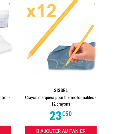
es de
SISSEL
trol -
Crayon marqueur pour thermoformables -
12 crayons
utenir
23
€
50
e
R
AJOUTER AU PANIER
s