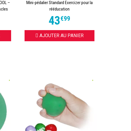
TOOL –
Mini-pédalier Standard Exercizer pour la
scles
rééducation
43
€
99
R
AJOUTER AU PANIER