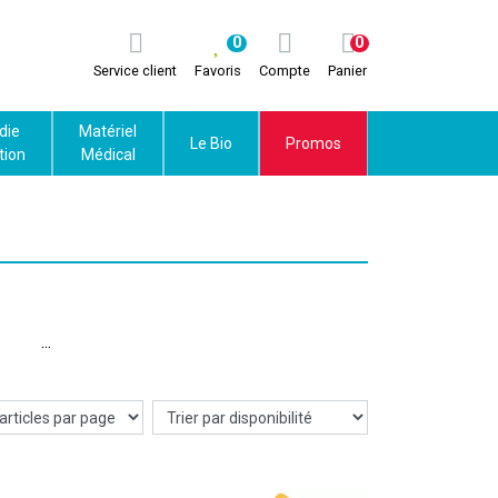
0
0
Service client
Favoris
Compte
Panier
die
Matériel
Le Bio
Promos
tion
Médical
on !
duits
nue
res