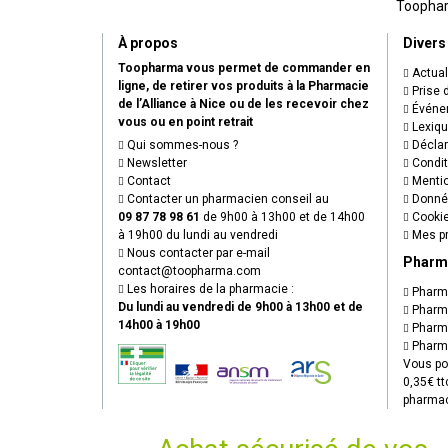
Toopharm
À propos
Divers
Toopharma vous permet de commander en
Actual
ligne, de retirer vos produits à la Pharmacie
Prise 
de l’Alliance à Nice ou de les recevoir chez
Événem
vous ou en point retrait
Lexiq
Qui sommes-nous ?
Déclare
Newsletter
Condit
Contact
Mentio
Contacter un pharmacien conseil au
Donnée
09 87 78 98 61
de 9h00 à 13h00 et de 14h00
Cooki
à 19h00 du lundi au vendredi
Mes pr
Nous contacter par e-mail
Pharm
contact
@
toopharma.com
Les horaires de la pharmacie :
Pharma
Du lundi au vendredi de 9h00 à 13h00 et de
Pharma
14h00 à 19h00
Pharma
Pharma
Vous po
0,35€ tt
pharmac