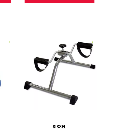
uleurs
 à
.
 sur
SISSEL