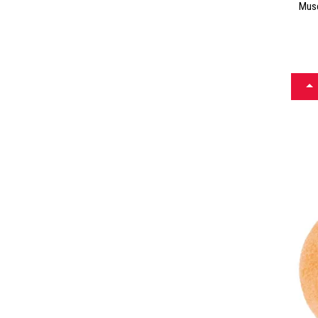
Musc
CH