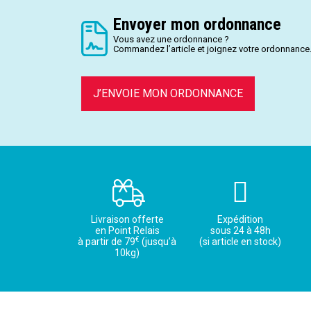
Envoyer mon ordonnance
Vous avez une ordonnance ?
Commandez l’article et joignez votre ordonnance
J’ENVOIE MON ORDONNANCE
Livraison offerte
Expédition
en Point Relais
sous 24 à 48h
€
à partir de 79
(jusqu’à
(si article en stock)
10kg)