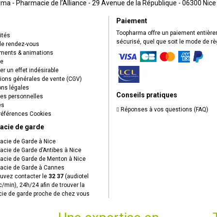
a - Pharmacie de l’Alliance - 29 Avenue de la République - 06300 Nice
Paiement
Toopharma offre un paiement entièr
ités
sécurisé, quel que soit le mode de r
de rendez-vous
ents & animations
ue
r un effet indésirable
ions générales de vente (CGV)
ns légales
Conseils pratiques
s personnelles
es
Réponses à vos questions (FAQ)
éférences Cookies
acie de garde
cie de Garde à Nice
cie de Garde d’Antibes à Nice
cie de Garde de Menton à Nice
cie de Garde à Cannes
uvez contacter le
32 37
(audiotel
c/min), 24h/24 afin de trouver la
ie de garde proche de chez vous