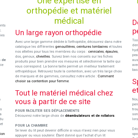
Une expertise en
orthopédie et matériel
médical
D
ents
p
x
.
Un large rayon orthopédie
ies
Too
Avec une large gamme dédiée à l’orthopédie, découvrez dans notre
der
catalogue les différentes
genouillères
,
ceintures lombaires
et toutes
hyd
nos attelles pour tous les membres du corps :
cervicales
,
épaules
,
pea
dos, genoux,
chevilles
. Suivez bien nos conseils sur les fiches
s de
aus
produits pour bien prendre vos mesures et sélectionner la taille qui
cie
ave
vous correspond. La bonne taille permet un meilleur traitement
bas
orthopédique. Retrouvez toute la contention, avec un très large choix
de marques et de gammes, consultez notre article :
Comment
S
choisir sa contention pour femme
.
e
Tout le matériel médical chez
n
vous à partir de ce site
Nou
per
us
tro
POUR FACILITER SES DÉPLACEMENTS
a
son
Découvrez notre large choix de
déambulateurs et de rollators
.
du
lor
et
POUR LA CHAMBRE
Déc
Se lever du lit peut devenir difficile si vous n'avez rien pour vous
tion
spo
appuyer ou vous soutenir. Étant donné que l'achat d'un lit