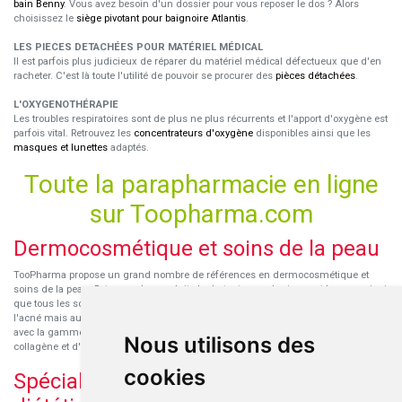
bain Benny
. Vous avez besoin d'un dossier pour vous reposer le dos ? Alors
choisissez le
siège pivotant pour baignoire Atlantis
.
LES PIECES DETACHÉES POUR MATÉRIEL MÉDICAL
Il est parfois plus judicieux de réparer du matériel médical défectueux que d'en
racheter. C'est là toute l'utilité de pouvoir se procurer des
pièces détachées
.
L'OXYGENOTHÉRAPIE
Les troubles respiratoires sont de plus ne plus récurrents et l'apport d'oxygène est
parfois vital. Retrouvez les
concentrateurs d'oxygène
disponibles ainsi que les
masques et lunettes
adaptés.
Toute la parapharmacie en ligne
sur Toopharma.com
Dermocosmétique et soins de la peau
TooPharma propose un grand nombre de références en dermocosmétique et
soins de la peau. Retrouvez les produits hydratants pour le visage et le corps ainsi
que tous les soins pour peaux sensibles ou à tendance atopique, les soins pour
l'acné mais aussi des démaquillants. Découvrez nos nouvelles références SVR
avec la gamme anti-âge pour les peaux encore jeunes
SVR-Biotic
, à base de
Nous utilisons des
collagène et d'acide hyaluronique.
cookies
Spécialisation en micronutrition et