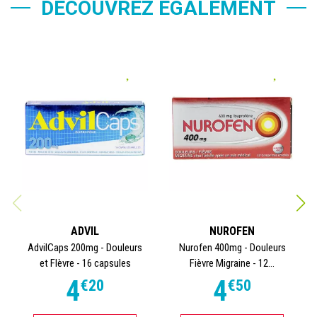
DÉCOUVREZ ÉGALEMENT
ADVIL
NUROFEN
AdvilCaps 200mg - Douleurs
Nurofen 400mg - Douleurs
et FIèvre - 16 capsules
Fièvre Migraine - 12...
4
4
€
20
€
50