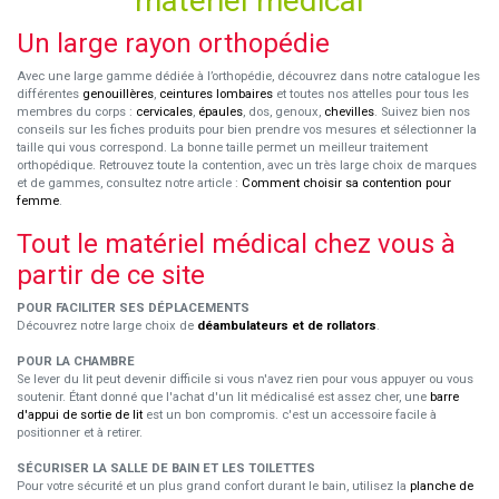
matériel médical
Un large rayon orthopédie
Avec une large gamme dédiée à l’orthopédie, découvrez dans notre catalogue les
différentes
genouillères
,
ceintures lombaires
et toutes nos attelles pour tous les
membres du corps :
cervicales
,
épaules
, dos, genoux,
chevilles
. Suivez bien nos
conseils sur les fiches produits pour bien prendre vos mesures et sélectionner la
taille qui vous correspond. La bonne taille permet un meilleur traitement
orthopédique. Retrouvez toute la contention, avec un très large choix de marques
et de gammes, consultez notre article :
Comment choisir sa contention pour
femme
.
Tout le matériel médical chez vous à
partir de ce site
POUR FACILITER SES DÉPLACEMENTS
Découvrez notre large choix de
déambulateurs et de rollators
.
POUR LA CHAMBRE
Se lever du lit peut devenir difficile si vous n'avez rien pour vous appuyer ou vous
soutenir. Étant donné que l'achat d'un lit médicalisé est assez cher, une
barre
d'appui de sortie de lit
est un bon compromis. c'est un accessoire facile à
positionner et à retirer.
SÉCURISER LA SALLE DE BAIN ET LES TOILETTES
Pour votre sécurité et un plus grand confort durant le bain, utilisez la
planche de