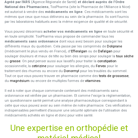
Agréé par l'ARS
(Agence Régionale de Santé)
et déclaré auprès de l’Ordre
National des Pharmaciens
, TooPharma (site la Pharmacie de l'Alliance à Nice)
est autorisé à vendre des
médicaments en ligne
. Ces médicaments sont les
mêmes que ceux que nous délivrons au sein de la pharmacie. Ils sont fournis
par les laboratoires habituels avec la même exigence de qualité et de sécurité.
Vous pouvez désormais
acheter vos médicaments en ligne
en toute sécurité et
en toute simplicité. TooPharma vous propose de commander tous les
médicaments sans ordonnance
dont vous avez besoin pour soulager les
différents maux du quotidien. Cela passe par les comprimés de
Doliprane
(médicament le plus vendu en France), d'
Efferalgan
ou de
Dafalgan
pour
soulager douleurs et maux de tête ou bien des sirops pour soulager la
toux sèche
ou
grasse
. On peut penser aussi aux laxatifs pour traiter la
constipation
occasionnelle, la
cetirizine
pour soulager les allergies, du
Fervex
pour le
traitement des rhumes ou encore du
Donormyl
pour les troubles du sommeil.
Tout ce que vous pouvez trouver en pharmacie comme des
tests de grossesse
,
du
magnésium
ou encore de multiples formes de
vitamines
.
Il est à noter que chaque commande contenant des médicaments sans
ordonnance est vérifiée par un pharmacien. Et comme l'exige la réglementation,
un questionnaire santé permet une analyse pharmaceutique correspondant à
celle que vous pouvez avoir au sein même de notre pharmacie. Ces vérifications
indispensables permettent d’assurer une sécurité optimale de l’utilisation des
médicaments achetés en ligne et donc pour votre santé.
Une expertise en orthopédie et