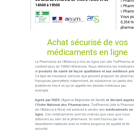
Pharma
14h00 à 19h00
Pharma
Pharma
Vous po
0,35€ tt
pharmac
Achat sécurisé de vos
médicaments en ligne
La Pharmacie de l'Alliance a mis en ligne son site TooPharma et
contient plus de 10000 références. Nous délivrons les médicam
et
produits de santé de façon qualitative et aux meilleurs pri
Ce type de nouveaux services que peuvent proposer les pharmac
françaises permettent, notamment, de solutionner un partie des
problèmes liés à ce qu'on appelle les déserts médicaux par
exemple.
Agréé par l'ARS
(Agence Régionale de Santé)
et déclaré auprè
l’Ordre National des Pharmaciens
, TooPharma (site la Pharma
de l'Alliance à Nice) est autorisé à vendre des
médicaments en
ligne
. Ces médicaments sont les mêmes que ceux que nous
délivrons au sein de la pharmacie. Ils sont fournis par les
laboratoires habituels avec la même exigence de qualité et de
sécurité.