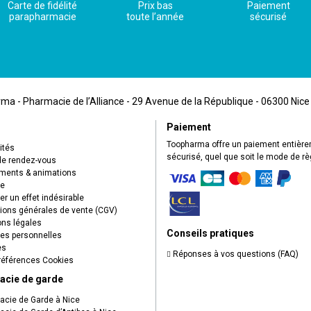
Carte de fidélité
Prix bas
Paiement
parapharmacie
toute l’année
sécurisé
a - Pharmacie de l’Alliance - 29 Avenue de la République - 06300 Nice
Paiement
Toopharma offre un paiement entièr
ités
sécurisé, quel que soit le mode de r
de rendez-vous
ents & animations
ue
r un effet indésirable
ions générales de vente (CGV)
ns légales
Conseils pratiques
s personnelles
es
Réponses à vos questions (FAQ)
éférences Cookies
acie de garde
cie de Garde à Nice