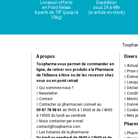
Livraison offerte
Expédition
en Point Relais
sous 24 à 48h
€
à partir de 79
(jusqu’à
(si article en stock)
10kg)
Toopharm
À propos
Divers
Toopharma vous permet de commander en
Actual
ligne, de retirer vos produits à la Pharmacie
Prise 
de l’Alliance à Nice ou de les recevoir chez
Événem
vous ou en point retrait
Lexiq
Qui sommes-nous ?
Déclare
Newsletter
Condit
Contact
Mentio
Contacter un pharmacien conseil au
Donnée
09 87 78 98 61
de 9h00 à 13h00 et de 14h00
Cooki
à 19h00 du lundi au vendredi
Mes pr
Nous contacter par e-mail
Pharm
contact
@
toopharma.com
Les horaires de la pharmacie :
Pharma
Du lundi au vendredi de 9h00 à 13h00 et de