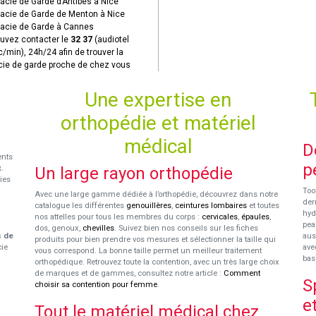
cie de Garde d’Antibes à Nice
cie de Garde de Menton à Nice
cie de Garde à Cannes
uvez contacter le
32 37
(audiotel
c/min), 24h/24 afin de trouver la
ie de garde proche de chez vous
Une expertise en
orthopédie et matériel
médical
D
ents
p
x
.
Un large rayon orthopédie
ies
Too
Avec une large gamme dédiée à l’orthopédie, découvrez dans notre
der
catalogue les différentes
genouillères
,
ceintures lombaires
et toutes
hyd
nos attelles pour tous les membres du corps :
cervicales
,
épaules
,
pea
dos, genoux,
chevilles
. Suivez bien nos conseils sur les fiches
s de
aus
produits pour bien prendre vos mesures et sélectionner la taille qui
cie
ave
vous correspond. La bonne taille permet un meilleur traitement
bas
orthopédique. Retrouvez toute la contention, avec un très large choix
de marques et de gammes, consultez notre article :
Comment
S
choisir sa contention pour femme
.
e
Tout le matériel médical chez