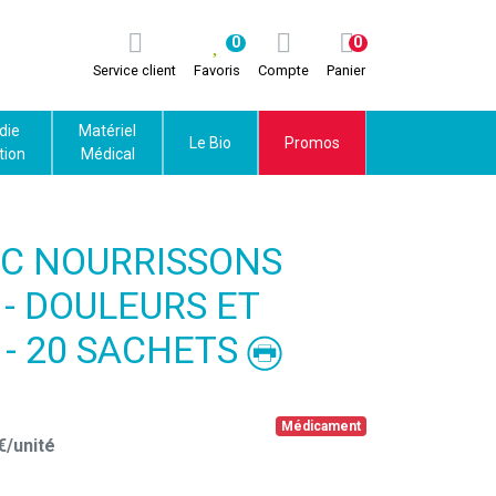
0
0
Service client
Favoris
Compte
Panier
die
Matériel
Le Bio
Promos
tion
Médical
IC NOURRISSONS
- DOULEURS ET
 - 20 SACHETS
Médicament
€
/unité