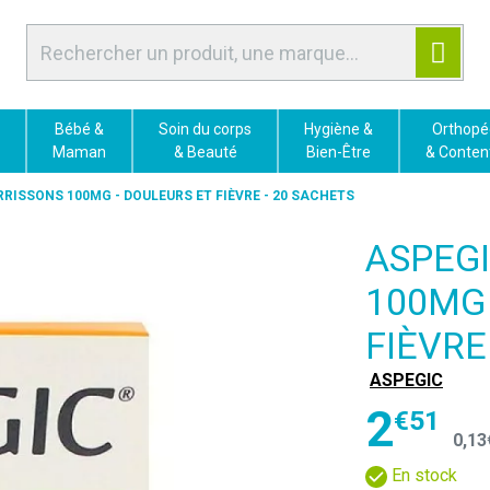
Bébé &
Soin du corps
Hygiène &
Orthopé
Maman
& Beauté
Bien-Être
& Conten
RISSONS 100MG - DOULEURS ET FIÈVRE - 20 SACHETS
ASPEG
100MG 
FIÈVRE
ASPEGIC
2
€
51
0
,
13
En stock