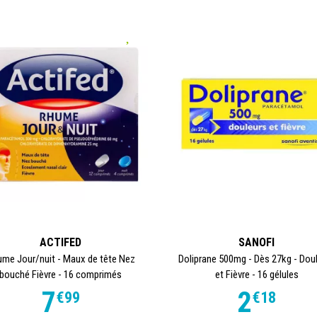
ACTIFED
SANOFI
me Jour/nuit - Maux de tête Nez
Doliprane 500mg - Dès 27kg - Dou
bouché Fièvre - 16 comprimés
et Fièvre - 16 gélules
7
2
€
99
€
18