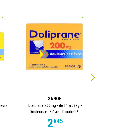
SANOFI
leurs
Doliprane 200mg - de 11 à 38kg -
Doliprane Caps
Douleurs et Fièvre - Poudre12...
Fièvr
2
€
45