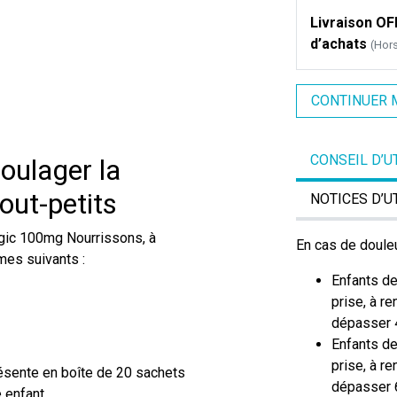
Livraison OFF
d’achats
(Hor
CONTINUER 
CONSEIL D’U
ulager la
tout-petits
NOTICES D’U
gic 100mg Nourrissons, à
En cas de douleu
mes suivants :
Enfants de
prise, à r
dépasser 4
Enfants de
prise, à r
résente en boîte de 20 sachets
dépasser 6
e enfant.