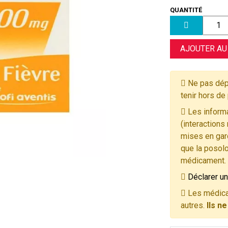
QUANTITÉ
AJOUTER AU
Ne pas dép
tenir hors de
Les informa
(interactions
mises en gard
que la posolo
médicament.
Déclarer un
Les médica
autres.
Ils n